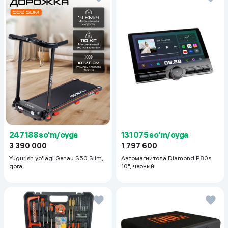
247 188 so'm/oyga
131 075 so'm/oyga
3 390 000
1 797 600
Yugurish yo'lagi Genau S50 Slim,
Автомагнитола Diamond P80s
qora
10", черный