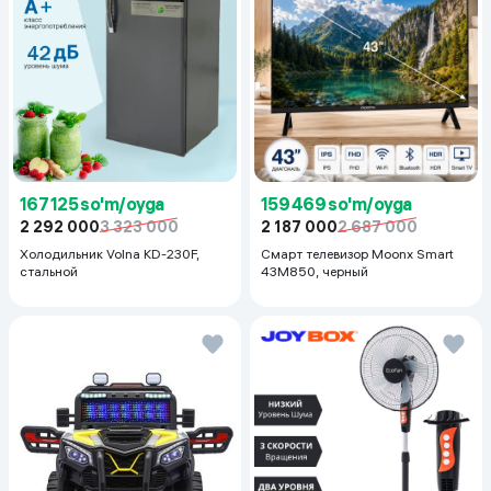
167 125 so'm/oyga
159 469 so'm/oyga
2 292 000
3 323 000
2 187 000
2 687 000
Холодильник Volna KD-230F,
Смарт телевизор Moonx Smart
стальной
43M850, черный