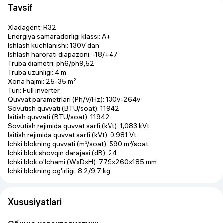
Tavsif
Xladagent: R32
Energiya samaradorligi klassi: A+
Ishlash kuchlanishi: 130V dan
Ishlash harorati diapazoni: -18/+47
Truba diametri: ph6/ph9,52
Truba uzunligi: 4 m
Xona hajmi: 25-35 m²
Turi: Full inverter
Quvvat parametrlari (Ph/V/Hz): 130v-264v
Sovutish quvvati (BTU/soat): 11942
Isitish quvvati (BTU/soat): 11942
Sovutish rejimida quvvat sarfi (kVt): 1,083 kVt
Isitish rejimida quvvat sarfi (kVt): 0,981 Vt
Ichki blokning quvvati (m³/soat): 590 m³/soat
Ichki blok shovqin darajasi (dB): 24
Ichki blok o'lchami (WxDxH): 779x260x185 mm
Ichki blokning og'irligi: 8,2/9,7 kg
Xususiyatlari