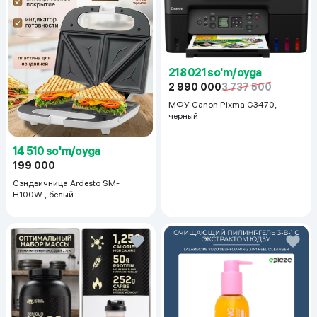
218 021 so'm/oyga
2 990 000
3 737 500
МФУ Canon Pixma G3470,
черный
14 510 so'm/oyga
199 000
Сэндвичница Ardesto SM-
H100W , белый