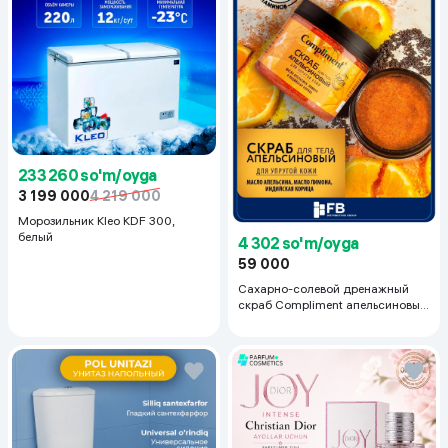
233 260 so'm/oyga
3 199 000
4 219 000
Морозильник Kleo KDF 300,
белый
4 302 so'm/oyga
59 000
Сахарно-солевой дренажный
скраб Compliment апельсиновый
для упругой кожи, 400 мл