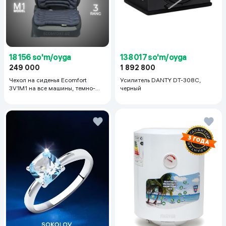
18 156 so'm/oyga
138 017 so'm/oyga
249 000
1 892 800
Чехол на сиденья Ecomfort
Усилитель DANTY DT-308C,
3V1M1 на все машины, темно-
черный
серый