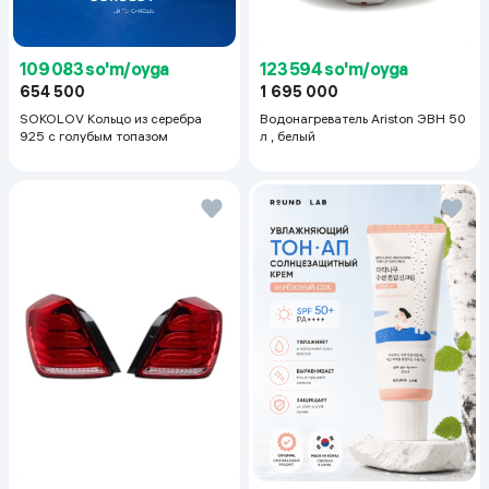
123 594 so'm/oyga
109 083 so'm/oyga
1 695 000
654 500
Водонагреватель Ariston ЭВН 50
SOKOLOV Кольцо из серебра
л , белый
925 с голубым топазом