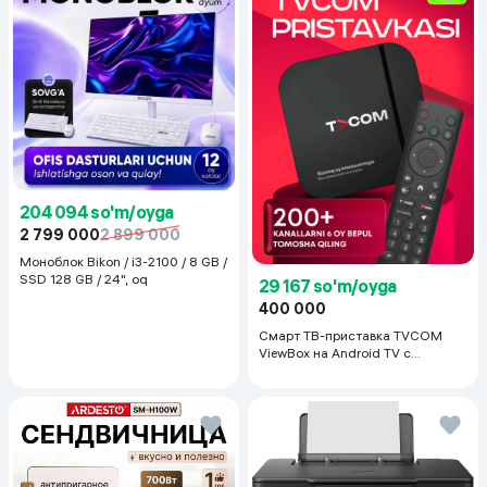
204 094 so'm/oyga
2 799 000
2 899 000
Моноблок Bikon / i3-2100 / 8 GB /
SSD 128 GB / 24", oq
29 167 so'm/oyga
400 000
Смарт ТВ-приставка TVCOM
ViewBox на Android TV с
голосовым управлением 2/16 ГБ,
черный