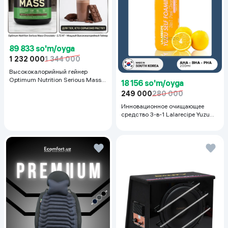
89 833 so'm/oyga
1 232 000
1 344 000
Высококалорийный гейнер
Optimum Nutrition Serious Mass,
18 156 so'm/oyga
Шоколад, 2.72 кг
249 000
280 000
Инновационное очищающее
средство 3-в-1 Lalarecipe Yuzu
Self Foaming 3in1 Peel Cleanser,
200 мл