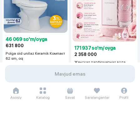
46 069 so'm/oyga
631 800
171 937 so'm/oyga
Polga oid unitaz Keramik Компакт
2 358 000
62 sm, oq
Женская парфюмерная вода
Christian Dior Joy Intense, 90 мл
Mavjud emas
Asosiy
Katalog
Savat
Saralanganlar
Profil