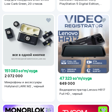
Low Carb Green, 20 стиков
PlayStation 5 Digital Edition,
белый
151 083 so'm/oyga
2 072 000
47 323 so'm/oyga
Микрофоны и аксессуары
649 000
Hollyland LARK M2 , черный
Видеорегистратор Lenovo HR17
Full HD , черный