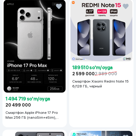
Дополнительный
нет
электрический нагреватель
ТЭН
Основные режими работы
охлаждение, обогрев, 
вентиляция, осушение, авто
Wi-Fi moduli
Bor
Площадь помещения
27 кв.м
Freon turi
R32
189 510 so'm/oyga
Energiya samaradorligi klassi
A+
2 599 000
2 989 000
Смартфон Xiaomi Redmi Note 15
Konditsioner turi
сплит-система
6/128 ГБ, черный
Rangi
oq
1 494 719 so'm/oyga
Антикоррозионное покрытие
есть
20 499 000
Смартфон Apple iPhone 17 Pro
LED-Дисплей
есть
Max 256 ГБ (nanoSim+eSim),
Silver