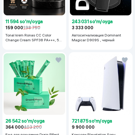
11 594 so'm/oyga
243 031 so'm/oyga
159 000
198 750
3 333 000
Tonal krem Ronas CC Color
Автосигнализация Dominant
Change Cream SPF38 PA+++, 50
Magicar D909S , черный
ml
26 542 so'm/oyga
721 875 so'm/oyga
364 000
403 200
9 900 000
Бад для похудения Drain Effect
Консоли Playstation Sony