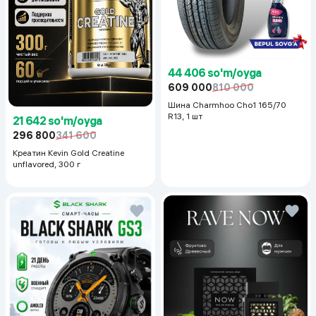
44 406 so'm/oyga
609 000
810 000
Шина Charmhoo Cho1 165/70
R13, 1 шт
21 642 so'm/oyga
296 800
341 600
Креатин Kevin Gold Creatine
unflavored, 300 г