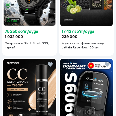
75 250 so'm/oyga
17 427 so'm/oyga
1 032 000
239 000
Смарт-часы Black Shark GS3,
Мужская парфюмерная вода
черный
Lattafa Rave Now, 100 мл