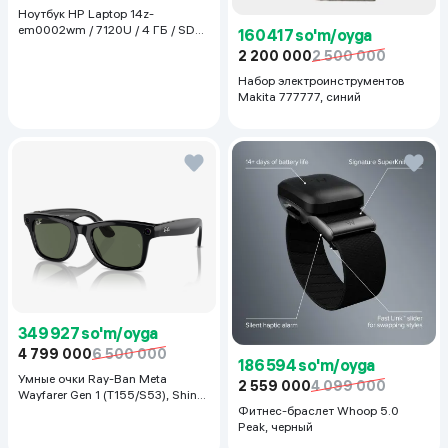
Ноутбук HP Laptop 14z-
em0002wm / 7120U / 4 ГБ / SDD
160 417 so'm/oyga
128 ГБ / 14", Luna Grey
2 200 000
2 500 000
Набор электроинструментов
Makita 777777, синий
349 927 so'm/oyga
4 799 000
6 500 000
186 594 so'm/oyga
Умные очки Ray-Ban Meta
2 559 000
4 099 000
Wayfarer Gen 1 (T155/S53), Shiny
Black
Фитнес-браслет Whoop 5.0
Peak, черный