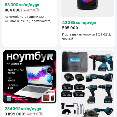
63 000 so'm/oyga
864 000
1 250 000
Автомобильные диски GM
OPTIRA R15x114(Lacetti/Gentra) 1
43 385 so'm/oyga
шт, серебряный
595 000
Портативная колонка ZQS 6212,
чёрный
284 302 so'm/oyga
3 899 000
5 000 000