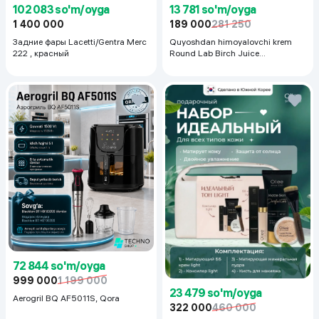
102 083 so'm/oyga
13 781 so'm/oyga
1 400 000
189 000
281 250
Задние фары Lacetti/Gentra Merc
Quyoshdan himoyalovchi krem
222 , красный
Round Lab Birch Juice
Moisturizing Sunscreen SPF
50+PA++++, 50 ml
72 844 so'm/oyga
999 000
1 199 000
23 479 so'm/oyga
Aerogril BQ AF5011S, Qora
322 000
460 000