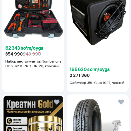
62 343 so'm/oyga
854 990
949 990
Набор инструментов Number one
CDI20/2.0-PRO-BR-2B, красный
165 620 so'm/oyga
2 271 360
Сабвуфер JBL Club 1027, черный