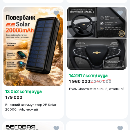
142 917 so'm/oyga
1 960 000
2 240 000
Руль Chevrolet Malibu 2, cтальной
13 052 so'm/oyga
179 000
Внешний аккумулятор 2E Solar
20000mAh, черный