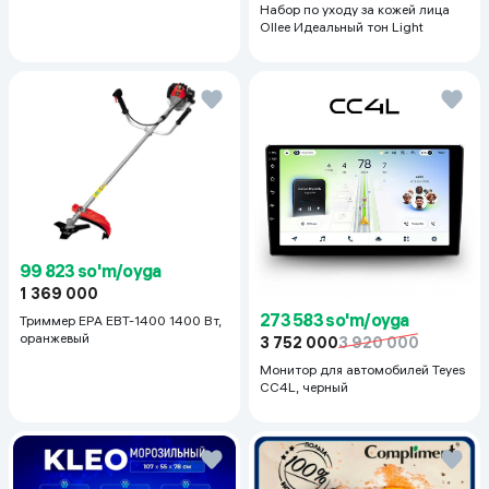
Набор по уходу за кожей лица
Ollee Идеальный тон Light
99 823 so'm/oyga
1 369 000
273 583 so'm/oyga
Триммер EPA EBT-1400 1400 Вт,
оранжевый
3 752 000
3 920 000
Монитор для автомобилей Teyes
CC4L, черный