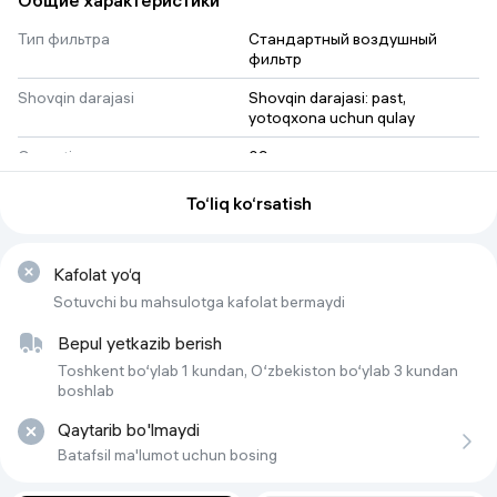
Общие характеристики
Тип фильтра
Стандартный воздушный 
фильтр
Shovqin darajasi
Shovqin darajasi: past, 
yotoqxona uchun qulay
Quvvati
09
Функция самодиагностики
нет
To‘liq ko‘rsatish
Komppressor
Инверторный
Дополнительные режимы
Kafolat yo‘q
Бесшумная работа
работы
Sotuvchi bu mahsulotga kafolat bermaydi
Dvigatel turi
3D-DC Inverter
Bepul yetkazib berish
Havo oqimi yo'nalishini
Toshkent bo‘ylab 1 kundan, O‘zbekiston bo‘ylab 3 kundan
avtomatik (yuqoriga va pastga)
boshqarish (yuqoriga va pastga)
boshlab
Qaytarib bo'lmaydi
Дополнительный
Нет
электрический нагреватель
Batafsil ma'lumot uchun bosing
ТЭН есть