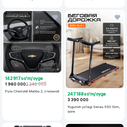
Even Tone Kit,
142 917 so'm/oyga
1 960 000
2 240 000
Руль Chevrolet Malibu 2, cтальной
247 188 so'm/oyga
3 390 000
Yugurish yo'lagi Genau S50 Slim,
qora