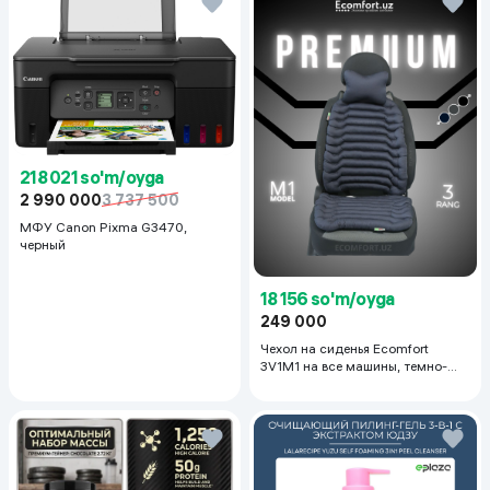
218 021 so'm/oyga
2 990 000
3 737 500
МФУ Canon Pixma G3470,
черный
18 156 so'm/oyga
249 000
Чехол на сиденья Ecomfort
3V1M1 на все машины, темно-
серый