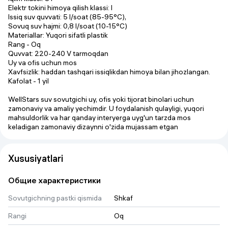
Elektr tokini himoya qilish klassi: I
Issiq suv quvvati: 5 l/soat (85-95°C),
Sovuq suv hajmi: 0,8 l/soat (10-15°C)
Materiallar: Yuqori sifatli plastik
Rang - Oq
Quvvat: 220-240 V tarmoqdan
Uy va ofis uchun mos
Xavfsizlik: haddan tashqari issiqlikdan himoya bilan jihozlangan.
Kafolat - 1 yil
WellStars suv sovutgichi uy, ofis yoki tijorat binolari uchun
zamonaviy va amaliy yechimdir. U foydalanish qulayligi, yuqori
mahsuldorlik va har qanday interyerga uyg'un tarzda mos
keladigan zamonaviy dizaynni o'zida mujassam etgan
Xususiyatlari
Общие характеристики
Sovutgichning pastki qismida
Shkaf
Rangi
Oq