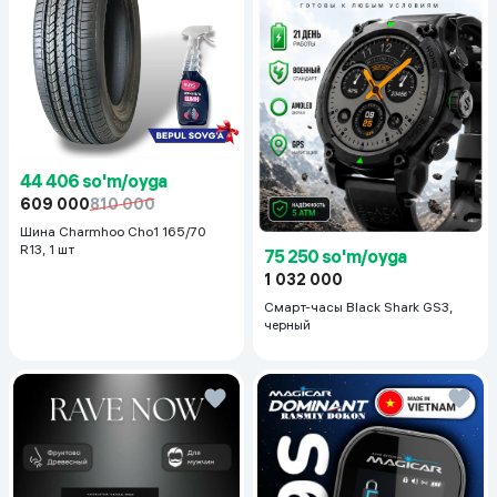
44 406 so'm/oyga
609 000
810 000
Шина Charmhoo Cho1 165/70
R13, 1 шт
75 250 so'm/oyga
1 032 000
Смарт-часы Black Shark GS3,
черный