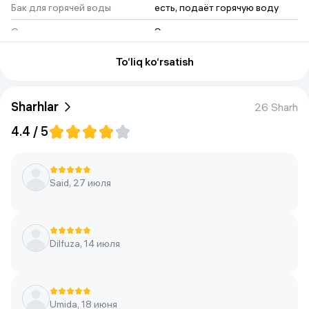
Бак для горячей воды
есть, подаёт горячую воду
Охлаждение
Электронное охлаждения
Двойная защита
Гарантийный срок 13 месяцев
To‘liq ko‘rsatish
Freon
Elektron
Boshqaruv
Tugma
Sharhlar
26 Sharh
Shovqin darajasi
Низкий, подходит для офиса 
4.4 / 5
и дома
gacha suvni isitadi
+95 ° C daraja.
Said, 27 июля
Установка бутыля воды
сверху
Dilfuza, 14 июля
Umida, 18 июня