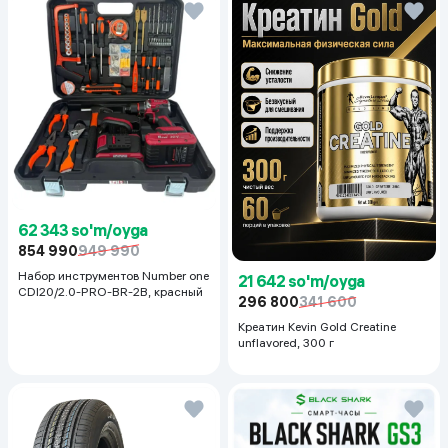
62 343 so'm/oyga
854 990
949 990
Набор инструментов Number one
21 642 so'm/oyga
CDI20/2.0-PRO-BR-2B, красный
296 800
341 600
Креатин Kevin Gold Creatine
unflavored, 300 г