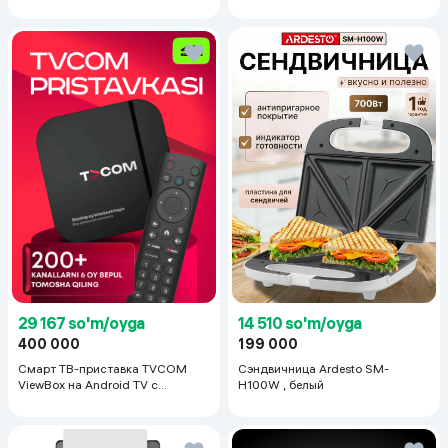
29 167 so'm/oyga
14 510 so'm/oyga
400 000
199 000
Смарт ТВ-приставка TVCOM
Сэндвичница Ardesto SM-
ViewBox на Android TV с
H100W , белый
голосовым управлением 2/16 ГБ,
черный