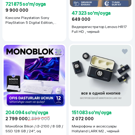
721 875 so'm/oyga
9 900 000
47 323 so'm/oyga
Консоли Playstation Sony
649 000
PlayStation 5 Digital Edition,
Видеорегистратор Lenovo HR17
белый
Full HD , черный
204 094 so'm/oyga
151 083 so'm/oyga
2 799 000
2 899 000
2 072 000
Моноблок Bikon / i3-2100 / 8 GB /
Микрофоны и аксессуары
SSD 128 GB / 24", oq
Hollyland LARK M2 , черный