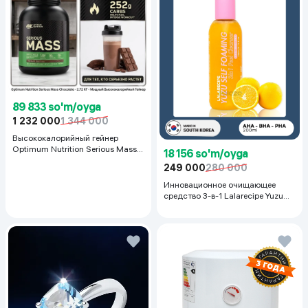
89 833 so'm/oyga
1 232 000
1 344 000
Высококалорийный гейнер
Optimum Nutrition Serious Mass,
18 156 so'm/oyga
Шоколад, 2.72 кг
249 000
280 000
Инновационное очищающее
средство 3-в-1 Lalarecipe Yuzu
Self Foaming 3in1 Peel Cleanser,
200 мл