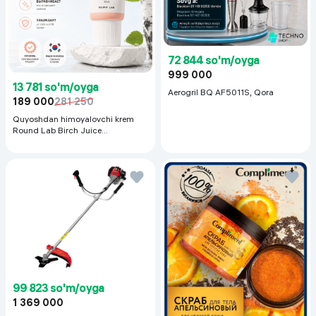
72 844 so'm/oyga
999 000
13 781 so'm/oyga
Aerogril BQ AF5011S, Qora
189 000
281 250
Quyoshdan himoyalovchi krem
Round Lab Birch Juice
Moisturizing Sunscreen SPF
50+PA++++, 50 ml
99 823 so'm/oyga
1 369 000