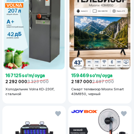
167 125 so'm/oyga
159 469 so'm/oyga
2 292 000
3 323 000
2 187 000
2 687 000
Холодильник Volna KD-230F,
Смарт телевизор Moonx Smart
стальной
43M850, черный