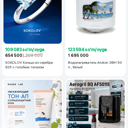
123 594 so'm/oyga
109 083 so'm/oyga
1 695 000
654 500
1 309 000
Водонагреватель Ariston ЭВН 50
SOKOLOV Кольцо из серебра
л , белый
925 с голубым топазом