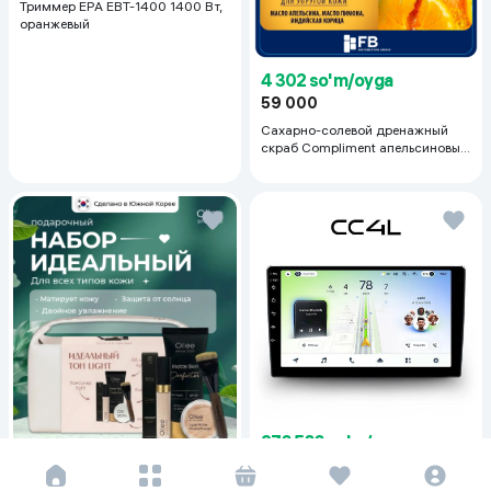
Триммер EPA EBT-1400 1400 Вт,
оранжевый
4 302 so'm/oyga
59 000
Сахарно-солевой дренажный
скраб Compliment апельсиновый
для упругой кожи, 400 мл
273 583 so'm/oyga
3 752 000
3 920 000