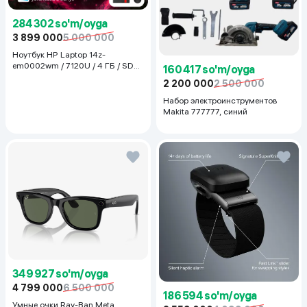
284 302 so'm/oyga
3 899 000
5 000 000
Ноутбук HP Laptop 14z-
em0002wm / 7120U / 4 ГБ / SDD
160 417 so'm/oyga
128 ГБ / 14", Luna Grey
2 200 000
2 500 000
Набор электроинструментов
Makita 777777, синий
349 927 so'm/oyga
4 799 000
6 500 000
186 594 so'm/oyga
Умные очки Ray-Ban Meta