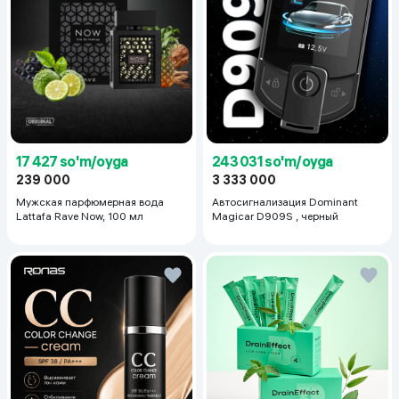
17 427 so'm/oyga
243 031 so'm/oyga
239 000
3 333 000
Мужская парфюмерная вода
Автосигнализация Dominant
Lattafa Rave Now, 100 мл
Magicar D909S , черный