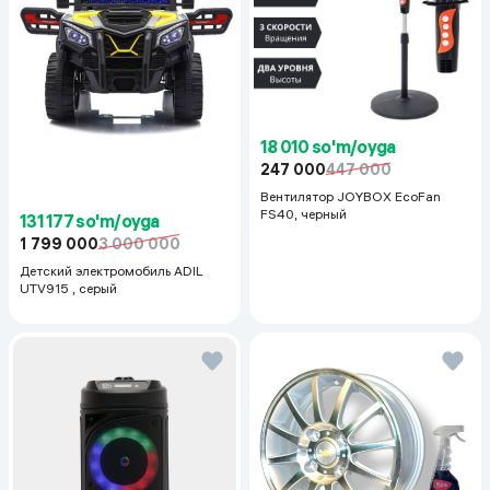
18 010 so'm/oyga
247 000
447 000
Вентилятор JOYBOX EcoFan
FS40, черный
131 177 so'm/oyga
1 799 000
3 000 000
Детский электромобиль ADIL
UTV915 , серый