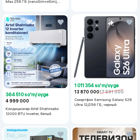
Max 256 ГБ (nanoSim+eSim),
Silver
1 011 354 so'm/oyga
13 870 000
17 591 000
364 510 so'm/oyga
Смартфон Samsung Galaxy S26
4 999 000
Ultra 12/256 ГБ, черный
Кондиционер Artel Shahrisabz
12000 BTU Inverter, белый