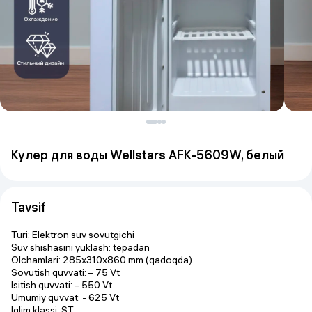
Кулер для воды Wellstars AFK-5609W, белый
Tavsif
Turi: Elektron suv sovutgichi
Suv shishasini yuklash: tepadan
Olchamlari: 285x310x860 mm (qadoqda)
Sovutish quvvati: – 75 Vt
Isitish quvvati: – 550 Vt
Umumiy quvvat: - 625 Vt
Iqlim klassi: ST