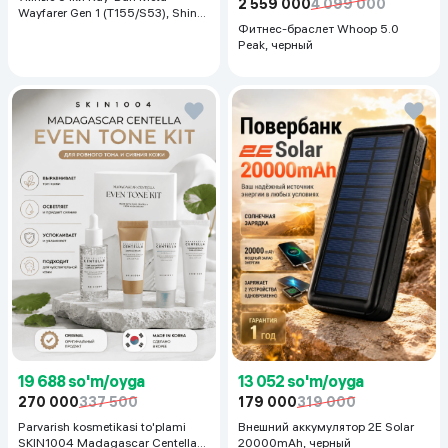
2 559 000
4 099 000
Wayfarer Gen 1 (T155/S53), Shiny
Black
Фитнес-браслет Whoop 5.0
Peak, черный
19 688 so'm/oyga
13 052 so'm/oyga
270 000
337 500
179 000
319 000
Parvarish kosmetikasi to'plami
Внешний аккумулятор 2E Solar
SKIN1004 Madagascar Centella
20000mAh, черный