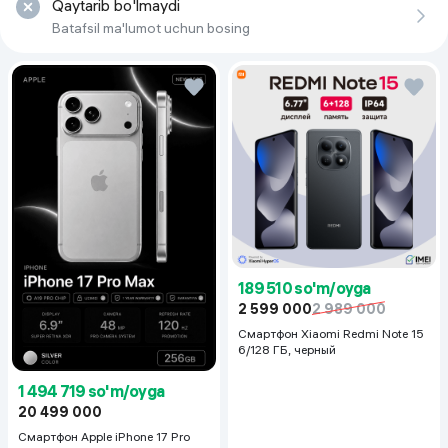
Qaytarib bo'lmaydi
Batafsil ma'lumot uchun bosing
189 510 so'm/oyga
2 599 000
2 989 000
Смартфон Xiaomi Redmi Note 15
6/128 ГБ, черный
1 494 719 so'm/oyga
20 499 000
Смартфон Apple iPhone 17 Pro