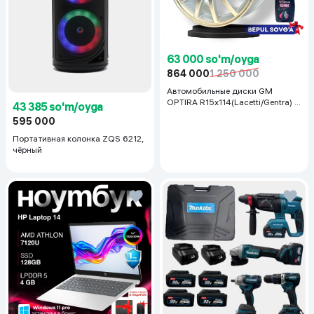
63 000 so'm/oyga
864 000
1 250 000
Автомобильные диски GM
OPTIRA R15x114(Lacetti/Gentra) 1
43 385 so'm/oyga
шт, серебряный
595 000
Портативная колонка ZQS 6212,
чёрный