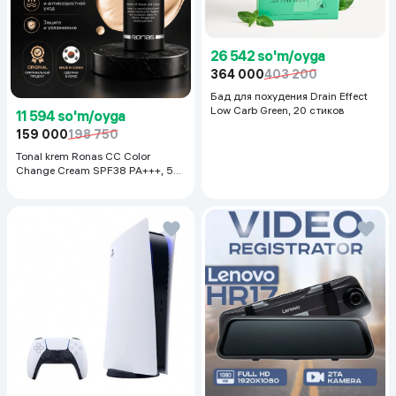
26 542 so'm/oyga
364 000
403 200
Бад для похудения Drain Effect
Low Carb Green, 20 стиков
11 594 so'm/oyga
159 000
198 750
Tonal krem Ronas CC Color
Change Cream SPF38 PA+++, 50
ml