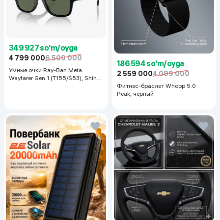
349 927 so'm/oyga
4 799 000
6 500 000
186 594 so'm/oyga
Умные очки Ray-Ban Meta
2 559 000
4 099 000
Wayfarer Gen 1 (T155/S53), Shiny
Black
Фитнес-браслет Whoop 5.0
Peak, черный