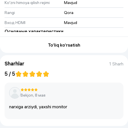
Ko'zni himoya qilish rejimi
Mavjud
Rangi
Qora
Вход HDMI
Mavjud
Основные характеристики
Особенности
Кабель HDMI
 , 
Кабель питания
To‘liq ko‘rsatish
Тип монитора
Для офиса
 , 
Для дома
 , 
Игровой
Sharhlar
1 Sharh
Диагональ
24"
5 / 5
Дисплей
Разрешение экрана
1920x1080 (Full HD)
Фильтр синего цвета
есть
Bekjon, 8 мая
Покрытие экрана
Матовое
narxiga arziydi, yaxshi monitor
Угол обзора по горизонтали
178°
Тип матрицы
IPS