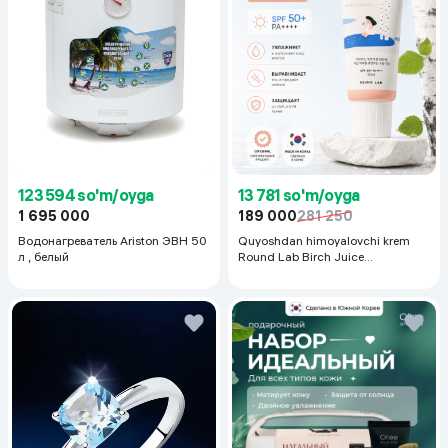
123 594 so'm/oyga
13 781 so'm/oyga
1 695 000
189 000
281 250
Водонагреватель Ariston ЭВН 50
Quyoshdan himoyalovchi krem
л , белый
Round Lab Birch Juice
Moisturizing Sunscreen SPF
50+PA++++, 50 ml