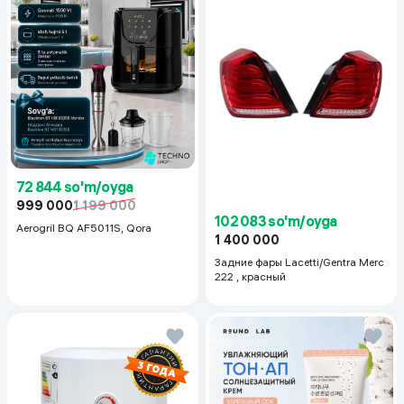
72 844 so'm/oyga
999 000
1 199 000
102 083 so'm/oyga
Aerogril BQ AF5011S, Qora
1 400 000
Задние фары Lacetti/Gentra Merc
222 , красный