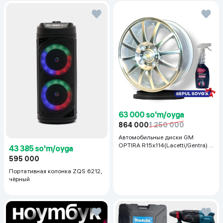
63 000 so'm/oyga
864 000
1 250 000
Автомобильные диски GM
OPTIRA R15x114(Lacetti/Gentra) 1
43 385 so'm/oyga
шт, серебряный
595 000
Портативная колонка ZQS 6212,
чёрный