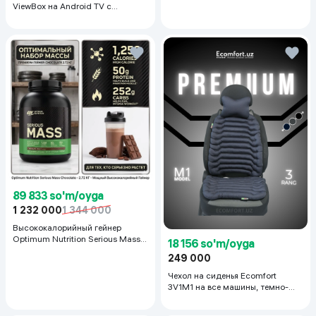
ViewBox на Android TV с
голосовым управлением 2/16 ГБ,
черный
89 833 so'm/oyga
1 232 000
1 344 000
Высококалорийный гейнер
Optimum Nutrition Serious Mass,
18 156 so'm/oyga
Шоколад, 2.72 кг
249 000
Чехол на сиденья Ecomfort
3V1M1 на все машины, темно-
серый