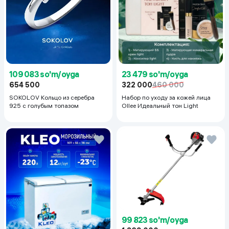
23 479 so'm/oyga
109 083 so'm/oyga
322 000
460 000
654 500
Набор по уходу за кожей лица
SOKOLOV Кольцо из серебра
Ollee Идеальный тон Light
925 с голубым топазом
99 823 so'm/oyga