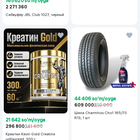
165 620 so'm/oyga
2 271 360
Сабвуфер JBL Club 1027, черный
44 406 so'm/oyga
609 000
810 000
Шина Charmhoo Cho1 165/70
R13, 1 шт
21 642 so'm/oyga
296 800
341 600
Креатин Kevin Gold Creatine
unflavored, 300 г