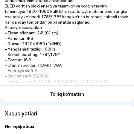
uchun mukammal tanlov hisoblanadi.
ELED yoritish bloki energiya tejamkor va yorqin tasvirni
ta’minlaydi. 1920×1080 FullHD ruxsat tufayli matnlar aniq, ranglar
esa tabiiy ko‘rinadi. 178°/178° keng ko‘rish burchagi sababli tasvir
har qanday tomondan bir xil sifatda saqlanadi.
Asosiy xususiyatlari:
– Ekran o‘lchami: 24" (61 sm)
– Panel turi: IPS
– Ruxsat: 1920×1080 (FullHD)
– Yangilanish tezligi: 100Hz
– Ko‘rish burchagi: 178°/178°
– Format: 16:9
– Ulanish portlari: HDMI 1, VGA
– Energiya sinfi: A
– Quvvat sarfi: 25/30W
– Elektr ta’minoti: AC 100–240V, 50Hz / DC 12V, 2.5/3A
– VESA o‘lchami: 75×75
Monitor menyusi rus, ingliz va o‘zbek tillarida ishlaydi. VESA
To‘liq ko‘rsatish
75×75 o‘lchami orqali devorga yoki maxsus kronshteynga
o‘rnatish mumkin. Engil vazni va ixcham dizayni bilan uy va ofis
uchun qulay yechim.
Xususiyatlari
FullHD IPS monitor – sifat, tezlik va qulaylikni birlashtirgan ideal
tanlov.
Интерфейсы