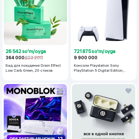
26 542 so'm/oyga
721 875 so'm/oyga
364 000
403 200
9 900 000
Бад для похудения Drain Effect
Консоли Playstation Sony
Low Carb Green, 20 стиков
PlayStation 5 Digital Edition,
белый