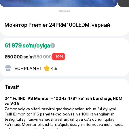
Монитор Premier 24PRM100LEDM, черный
61 979
so‘m/oyiga
850 000 so'm
950 000
-10%
TECHPLANET
4.9
Tavsif
24" FullHD IPS Monitor – 100Hz, 178° ko‘rish burchagi, HDMI
va VGA
Zamonaviy va sifatli tasvirni qadrlaydiganlar uchun 24 dyuymli
FullHD monitor. IPS panel texnologiyasi va 100Hz yangilanish
tezligi tufayli tasvir yanada ravshan, silliq va ko‘z uchun qulay
ko‘rinadi. Monitor ofis ishlari, o‘qish, dizayn, internet va multimedia