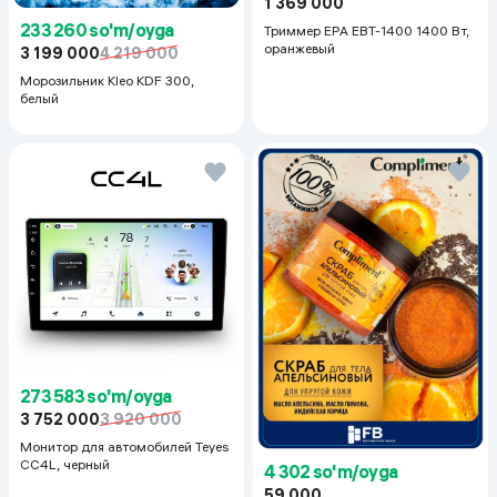
1 369 000
233 260 so'm/oyga
Триммер EPA EBT-1400 1400 Вт,
оранжевый
3 199 000
4 219 000
Морозильник Kleo KDF 300,
белый
273 583 so'm/oyga
3 752 000
3 920 000
Монитор для автомобилей Teyes
CC4L, черный
4 302 so'm/oyga
59 000