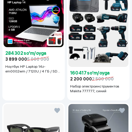
284 302 so'm/oyga
3 899 000
5 000 000
Ноутбук HP Laptop 14z-
em0002wm / 7120U / 4 ГБ / SDD
160 417 so'm/oyga
128 ГБ / 14", Luna Grey
2 200 000
2 500 000
Набор электроинструментов
Makita 777777, синий