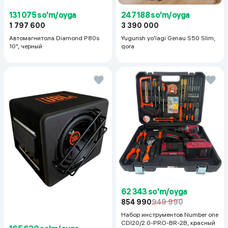
131 075 so'm/oyga
247 188 so'm/oyga
1 797 600
3 390 000
Автомагнитола Diamond P80s
Yugurish yo'lagi Genau S50 Slim,
10", черный
qora
62 343 so'm/oyga
854 990
949 990
Набор инструментов Number one
CDI20/2.0-PRO-BR-2B, красный