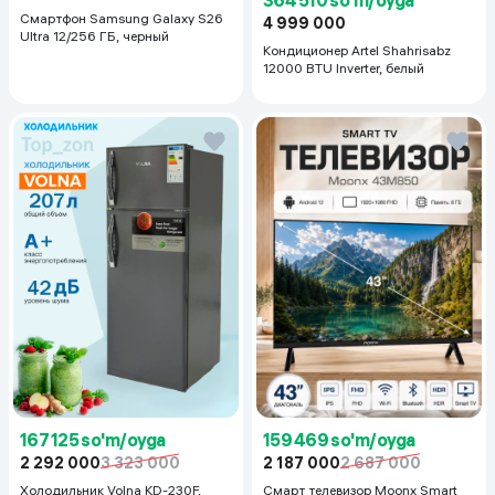
Смартфон Samsung Galaxy S26
4 999 000
Ultra 12/256 ГБ, черный
Кондиционер Artel Shahrisabz
12000 BTU Inverter, белый
167 125 so'm/oyga
159 469 so'm/oyga
2 292 000
3 323 000
2 187 000
2 687 000
Холодильник Volna KD-230F,
Смарт телевизор Moonx Smart