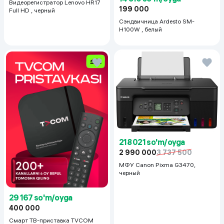
Видеорегистратор Lenovo HR17
199 000
Full HD , черный
Сэндвичница Ardesto SM-
H100W , белый
218 021 so'm/oyga
2 990 000
3 737 500
МФУ Canon Pixma G3470,
черный
29 167 so'm/oyga
400 000
Смарт ТВ-приставка TVCOM