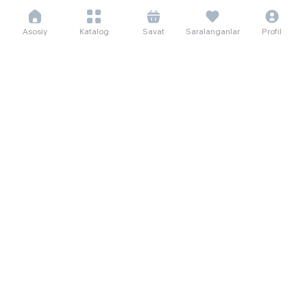
Asosiy
Katalog
Savat
Saralanganlar
Profil
46 069 so'm/oyga
631 800
Polga oid unitaz Keramik Компакт
156 771 so'm/oyga
62 sm, oq
2 150 000
4 500 000
Гантеля Dreamfit 55 кг, белый