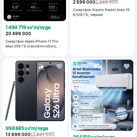
2 599 000
2 989 000
Смартфон Xiaomi Redmi Note 15
6/128 ГБ, черный
1 494 719 so'm/oyga
20 499 000
Смартфон Apple iPhone 17 Pro
Max 256 ГБ (nanoSim+eSim),
Silver
998 885 so'm/oyga
13 699 000
17 591 000
364 510 so'm/oyga