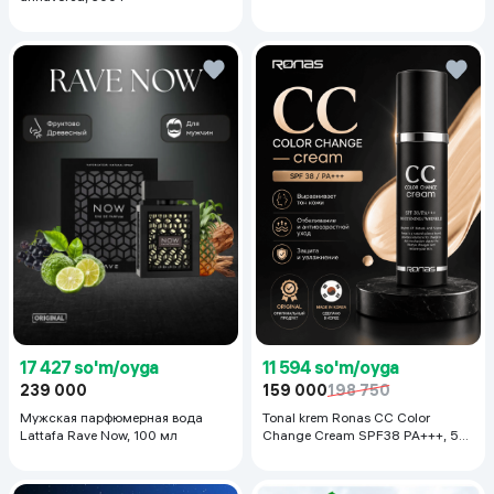
17 427 so'm/oyga
11 594 so'm/oyga
239 000
159 000
198 750
Мужская парфюмерная вода
Tonal krem Ronas CC Color
Lattafa Rave Now, 100 мл
Change Cream SPF38 PA+++, 50
ml