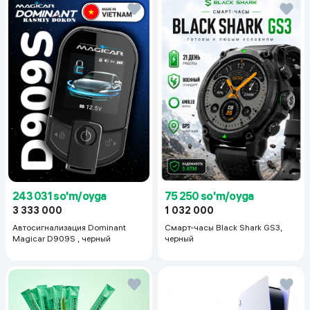
243 031 so'm/oyga
75 250 so'm/oyga
3 333 000
1 032 000
Автосигнализация Dominant
Смарт-часы Black Shark GS3,
Magicar D909S , черный
черный