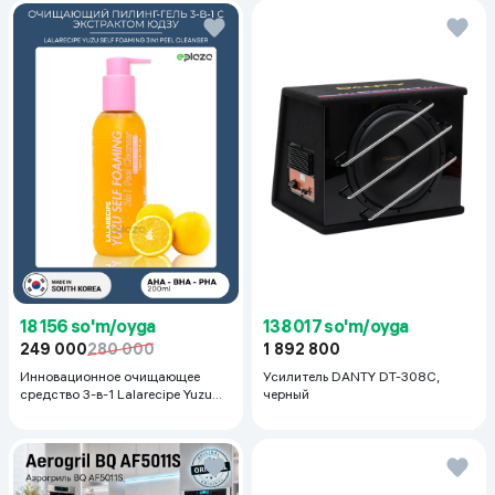
18 156 so'm/oyga
138 017 so'm/oyga
249 000
280 000
1 892 800
Инновационное очищающее
Усилитель DANTY DT-308C,
средство 3-в-1 Lalarecipe Yuzu
черный
Self Foaming 3in1 Peel Cleanser,
200 мл