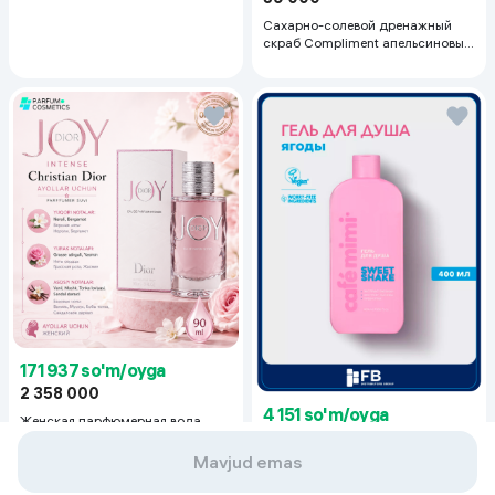
Сахарно-солевой дренажный
скраб Compliment апельсиновый
для упругой кожи, 400 мл
171 937 so'm/oyga
2 358 000
4 151 so'm/oyga
Женская парфюмерная вода
56 930
Christian Dior Joy Intense, 90 мл
Mavjud emas
Гель для душа Cafe mimi Sweet
Shake, 400 мл