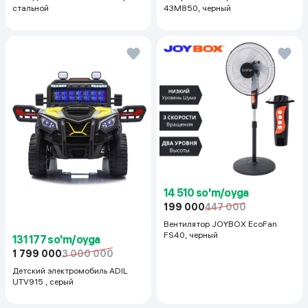
стальной
43M850, черный
14 510 so'm/oyga
199 000
447 000
Вентилятор JOYBOX EcoFan
FS40, черный
131 177 so'm/oyga
1 799 000
3 000 000
Детский электромобиль ADIL
UTV915 , серый