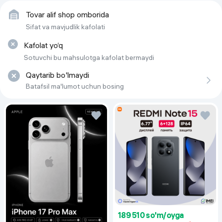
Частота смены кадров
100 Гц
Tovar alif shop omborida
Sifat va mavjudlik kafolati
Яркость
350 Кд/м²
Kafolat yo‘q
Угол обзора по вертикали
178°
Sotuvchi bu mahsulotga kafolat bermaydi
Qaytarib bo'lmaydi
Batafsil ma'lumot uchun bosing
189 510 so'm/oyga