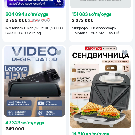
204 094 so'm/oyga
151 083 so'm/oyga
2 799 000
2 899 000
2 072 000
Моноблок Bikon / i3-2100 / 8 GB /
Микрофоны и аксессуары
SSD 128 GB / 24", oq
Hollyland LARK M2 , черный
47 323 so'm/oyga
649 000
14 510 so'm/oyga