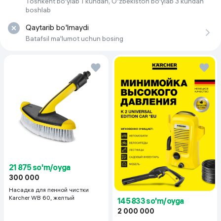
Toshkent bo‘ylab 1 kundan, O‘zbekiston bo‘ylab 3 kundan
boshlab
Qaytarib bo'lmaydi
Batafsil ma'lumot uchun bosing
21 875 so'm/oyga
300 000
Насадка для пенной чистки
Karcher WB 60, желтый
145 833 so'm/oyga
2 000 000