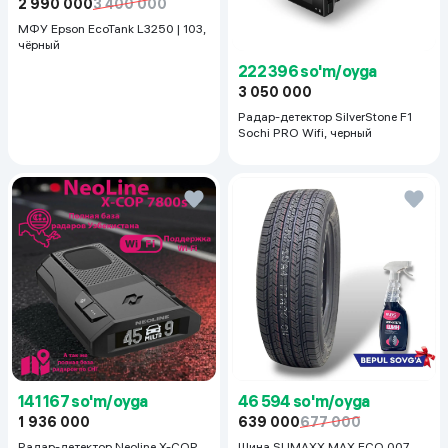
2 990 000
3 400 000
МФУ Epson EcoTank L3250 | 103,
чёрный
222 396 so'm/oyga
3 050 000
Радар-детектор SilverStone F1
Sochi PRO Wifi, черный
141 167 so'm/oyga
46 594 so'm/oyga
1 936 000
639 000
677 000
Радар-детектор Neoline X-COP
Шина SUMAXX MAX ECO 007