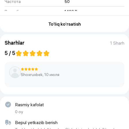
Частота
50
Потребляемая мощность
1400 Вт
Максимальное давление
110 bar
To‘liq ko‘rsatish
Рабочее давление
11 MPa
Габариты и вес
Sharhlar
1 Sharh
Вес
4,6 кг
5 / 5
Размеры
178 x 219 x 415 mm
Особенности
Shoxruxbek, 10 июля
Насадки
есть
Конструктивные особенности
Hududning unumdorligi 20 
m²/soat
Rasmiy kafolat
0 oy
Bepul yetkazib berish