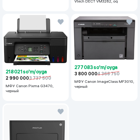
Vtech DECT VM3262, oq
277 083 so'm/oyga
218 021 so'm/oyga
3 800 000
4 368 750
2 990 000
3 737 500
МФУ Canon ImageClass MF3010,
МФУ Canon Pixma G3470,
черный
черный