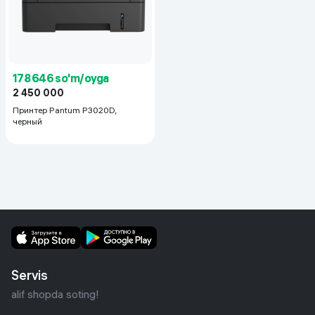
178 646 so'm/oyga
2 450 000
Принтер Pantum P3020D,
черный
Servis
alif shopda soting!