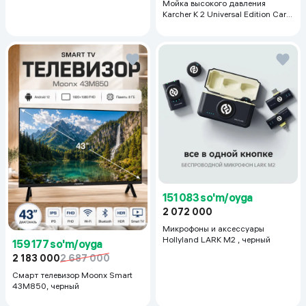
Мойка высокого давления
Karcher K 2 Universal Edition Car
*EU, желтый
151 083 so'm/oyga
2 072 000
Микрофоны и аксессуары
Hollyland LARK M2 , черный
159 177 so'm/oyga
2 183 000
2 687 000
Смарт телевизор Moonx Smart
43M850, черный