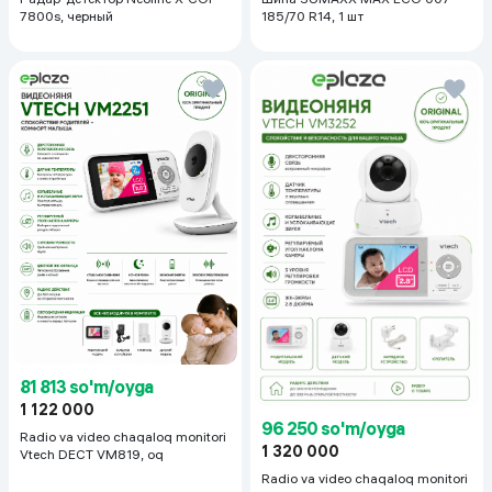
7800s, черный
185/70 R14, 1 шт
81 813 so'm/oyga
1 122 000
96 250 so'm/oyga
Radio va video chaqaloq monitori
1 320 000
Vtech DECT VM819, oq
Radio va video chaqaloq monitori