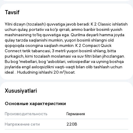
Tavsif
Yilni dizayn (tozalash) quvvatiga javob beradi: K 2 Classic ishlatish
uchun qulay, portativ va ko'p qirrali, ammo baribir bosimli yuvish
mashinasining to'liq quvvatiga ega. Qurilma deyarli hamma joyda
qulay tarzda saqlanishi mumkin, yuqori bosimli shlangni old
qopqoqda osongina saqlash mumkin. K 2 Compact Quick
Connect tetik tabancasi, 3 metrli yuqori bosimli shlang, bitta
purkagich, kirni tozalash moslamasi va suv filtri bilan jihozlangan.
Bu bog 'mebellari, bog 'asboblari, velosipedlar va uyning boshqa
joylarida engil axloqsizlikni vaqti-vaqti bilan olib tashlash uchun
ideal. . Hududning ishlashi 20 m²/soat.
Xususiyatlari
Основные характеристики
Производительность
Германия
Напряжение сети
220В