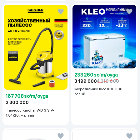
233 260 so'm/oyga
3 199 000
4 219 000
Морозильник Kleo KDF 300,
белый
167 708 so'm/oyga
2 300 000
Пылесос Karcher WD 3 S V-
17/4/20, желтый