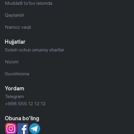
Muddatli to'lov islomda
Qaytarish
Namoz vaqti
Hujjatlar
Sotish uchun umumiy shartlar
Nizom
Guvohnoma
Yordam
Telegram
+998 555 12 12 12
Obuna bo'ling