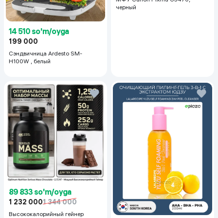
черный
14 510 so'm/oyga
199 000
Сэндвичница Ardesto SM-
H100W , белый
89 833 so'm/oyga
1 232 000
1 344 000
Высококалорийный гейнер