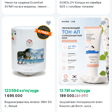
Чехол на сиденья Ecomfort
SOKOLOV Кольцо из серебра
3V1M1 на все машины, темно-
925 с голубым топазом
серый
123 594 so'm/oyga
13 781 so'm/oyga
1 695 000
189 000
281 250
Водонагреватель Ariston ЭВН 50
Quyoshdan himoyalovchi krem
л , белый
Round Lab Birch Juice
Moisturizing Sunscreen SPF