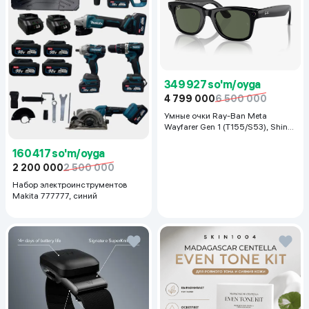
349 927 so'm/oyga
4 799 000
6 500 000
Умные очки Ray-Ban Meta
Wayfarer Gen 1 (T155/S53), Shiny
Black
160 417 so'm/oyga
2 200 000
2 500 000
Набор электроинструментов
Makita 777777, синий