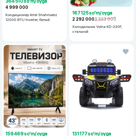
364 510 so'm/oyga
4 999 000
167 125 so'm/oyga
Кондиционер Artel Shahrisabz
2 292 000
3 323 000
12000 BTU Inverter, белый
Холодильник Volna KD-230F,
стальной
159 469 so'm/oyga
131 177 so'm/oyga