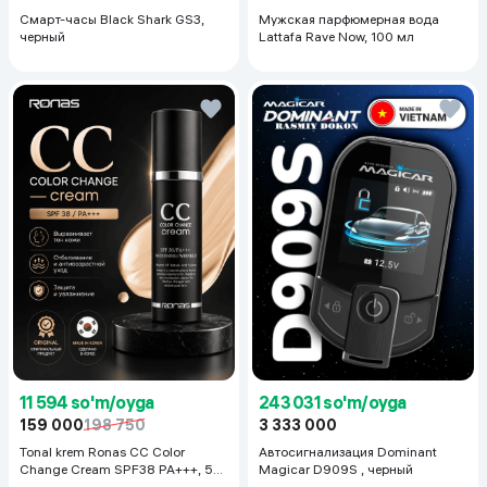
Смарт-часы Black Shark GS3,
Мужская парфюмерная вода
черный
Lattafa Rave Now, 100 мл
11 594 so'm/oyga
243 031 so'm/oyga
159 000
198 750
3 333 000
Tonal krem Ronas CC Color
Автосигнализация Dominant
Change Cream SPF38 PA+++, 50
Magicar D909S , черный
ml