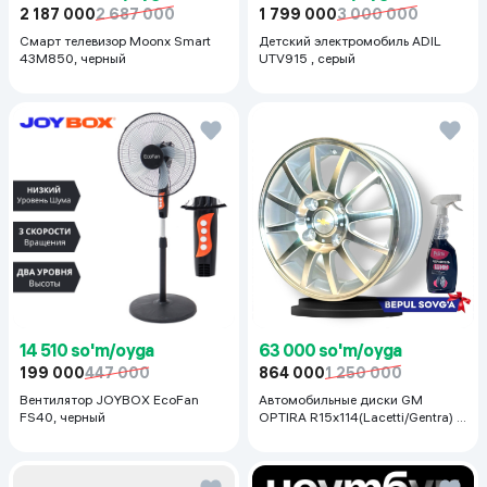
2 187 000
2 687 000
1 799 000
3 000 000
Смарт телевизор Moonx Smart
Детский электромобиль ADIL
43M850, черный
UTV915 , серый
14 510 so'm/oyga
63 000 so'm/oyga
199 000
447 000
864 000
1 250 000
Вентилятор JOYBOX EcoFan
Автомобильные диски GM
FS40, черный
OPTIRA R15x114(Lacetti/Gentra) 1
шт, серебряный