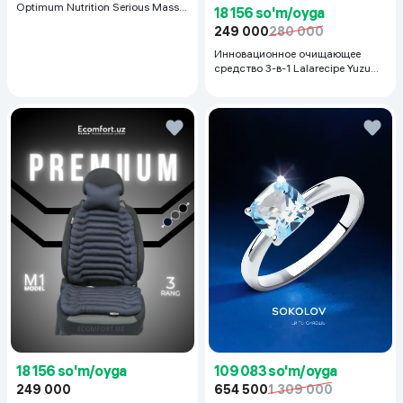
Optimum Nutrition Serious Mass,
18 156 so'm/oyga
Шоколад, 2.72 кг
249 000
280 000
Инновационное очищающее
средство 3-в-1 Lalarecipe Yuzu
Self Foaming 3in1 Peel Cleanser,
200 мл
18 156 so'm/oyga
109 083 so'm/oyga
249 000
654 500
1 309 000