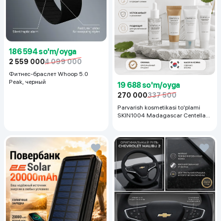
186 594 so'm/oyga
2 559 000
4 099 000
Фитнес-браслет Whoop 5.0
Peak, черный
19 688 so'm/oyga
270 000
337 500
Parvarish kosmetikasi to'plami
SKIN1004 Madagascar Centella
Even Tone Kit,