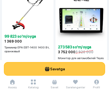
99 823 so'm/oyga
1 369 000
273 583 so'm/oyga
Триммер EPA EBT-1400 1400 Вт,
оранжевый
3 752 000
3 920 000
Монитор для автомобилей Teyes
CC4L, черный
Savatga
Asosiy
Katalog
Savat
Saralanganlar
Profil