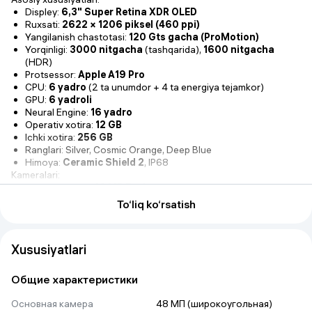
Displey:
6,3" Super Retina XDR OLED
Ruxsati:
2622 × 1206 piksel (460 ppi)
Yangilanish chastotasi:
120 Gts gacha (ProMotion)
Yorqinligi:
3000 nitgacha
(tashqarida),
1600 nitgacha
(HDR)
Protsessor:
Apple A19 Pro
CPU:
6 yadro
(2 ta unumdor + 4 ta energiya tejamkor)
GPU:
6 yadroli
Neural Engine:
16 yadro
Operativ xotira:
12 GB
Ichki xotira:
256 GB
Ranglari: Silver, Cosmic Orange, Deep Blue
Himoya:
Ceramic Shield 2
, IP68
Kameralari:
Asosiy kamera:
48 MP Fusion
Ultra keng burchakli kamera:
48 MP
To‘liq ko‘rsatish
Telefoto kamera:
48 MP
,
4 karra optik zum
Optik zum diapazoni:
8× gacha
Raqamli zum:
40× gacha
Xususiyatlari
Old kamera:
24 MP
4K, ProRes RAW va Dolby Vision HDR formatida video yozish.
Imkoniyatlari:
Общие характеристики
Apple Intelligence.
Face ID.
Основная камера
48 МП (широкоугольная)