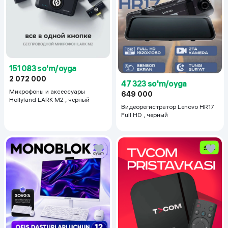
151 083 so'm/oyga
2 072 000
47 323 so'm/oyga
Микрофоны и аксессуары
649 000
Hollyland LARK M2 , черный
Видеорегистратор Lenovo HR17
Full HD , черный