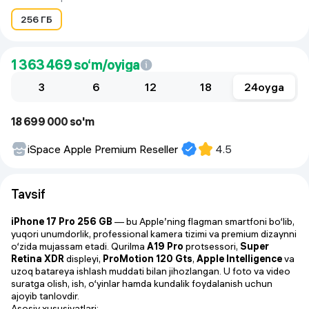
256 ГБ
1 363 469
so‘m/oyiga
3
6
12
18
24
oyga
18 699 000 so'm
iSpace Apple Premium Reseller
4.5
Tavsif
iPhone 17 Pro 256 GB
— bu Apple’ning flagman smartfoni bo‘lib,
yuqori unumdorlik, professional kamera tizimi va premium dizaynni
o‘zida mujassam etadi. Qurilma
A19 Pro
protsessori,
Super
Retina XDR
displeyi,
ProMotion 120 Gts
,
Apple Intelligence
va
uzoq batareya ishlash muddati bilan jihozlangan. U foto va video
suratga olish, ish, o‘yinlar hamda kundalik foydalanish uchun
ajoyib tanlovdir.
Asosiy xususiyatlari: