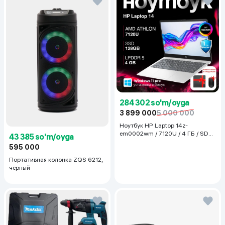
284 302 so'm/oyga
3 899 000
5 000 000
Ноутбук HP Laptop 14z-
em0002wm / 7120U / 4 ГБ / SDD
43 385 so'm/oyga
128 ГБ / 14", Luna Grey
595 000
Портативная колонка ZQS 6212,
чёрный