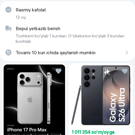
GPS , QZSS
Rasmiy kafolat
Объем встроенной памяти
256 ГБ
12 oy
Тип аккумулятора
Lithium - ion
Bepul yetkazib berish
Стандарт связи
Toshkent bo‘ylab 1 kundan, O‘zbekiston bo‘ylab 3 kundan
5G
 , 
4G LTE
 , 
3G
boshlab
Частота обновления экрана
120 Гц
Tovarni 10 kun ichida qaytarish mumkin
Версия ОС на начало продаж
iOS 26
Rang
Silver
1 011 354 so'm/oyga