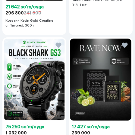
R13, 1 шт
21 642 so'm/oyga
296 800
341 600
Креатин Kevin Gold Creatine
unflavored, 300 г
75 250 so'm/oyga
17 427 so'm/oyga
1 032 000
239 000