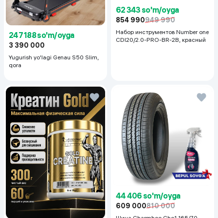
62 343 so'm/oyga
854 990
949 990
Набор инструментов Number one
247 188 so'm/oyga
CDI20/2.0-PRO-BR-2B, красный
3 390 000
Yugurish yo'lagi Genau S50 Slim,
qora
44 406 so'm/oyga
609 000
810 000
Шина Charmhoo Cho1 165/70