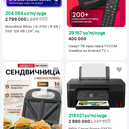
204 094 so'm/oyga
2 799 000
2 899 000
Моноблок Bikon / i3-2100 / 8 GB /
SSD 128 GB / 24", oq
29 167 so'm/oyga
400 000
Смарт ТВ-приставка TVCOM
ViewBox на Android TV с
голосовым управлением 2/16 ГБ,
черный
218 021 so'm/oyga
2 990 000
3 737 500
МФУ Canon Pixma G3470,