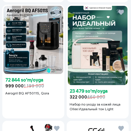
50+PA++++, 50 ml
72 844 so'm/oyga
999 000
1 199 000
23 479 so'm/oyga
Aerogril BQ AF5011S, Qora
322 000
460 000
Набор по уходу за кожей лица
Ollee Идеальный тон Light