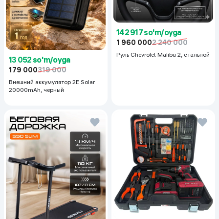
142 917 so'm/oyga
1 960 000
2 240 000
Руль Chevrolet Malibu 2, cтальной
13 052 so'm/oyga
179 000
319 000
Внешний аккумулятор 2E Solar
20000mAh, черный