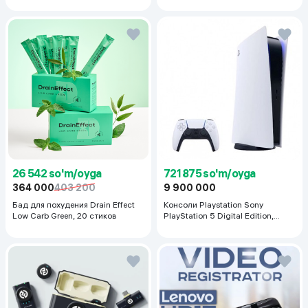
26 542 so'm/oyga
721 875 so'm/oyga
364 000
403 200
9 900 000
Бад для похудения Drain Effect
Консоли Playstation Sony
Low Carb Green, 20 стиков
PlayStation 5 Digital Edition,
белый