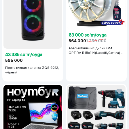
63 000 so'm/oyga
864 000
1 250 000
Автомобильные диски GM
OPTIRA R15x114(Lacetti/Gentra) 1
43 385 so'm/oyga
шт, серебряный
595 000
Портативная колонка ZQS 6212,
чёрный