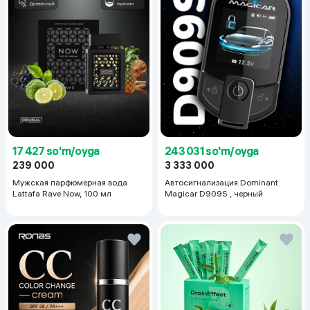
17 427 so'm/oyga
243 031 so'm/oyga
239 000
3 333 000
Мужская парфюмерная вода
Автосигнализация Dominant
Lattafa Rave Now, 100 мл
Magicar D909S , черный