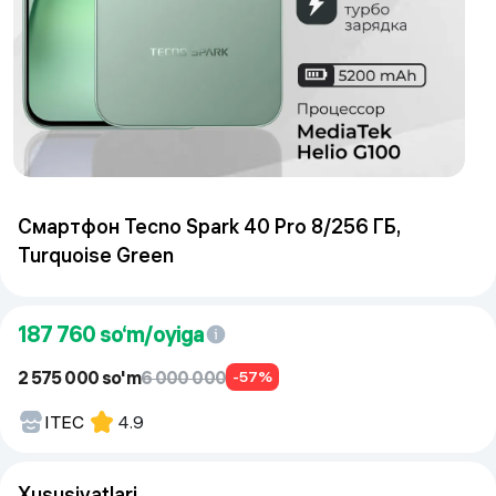
Смартфон Tecno Spark 40 Pro 8/256 ГБ,
Turquoise Green
187 760
so‘m/oyiga
2 575 000 so'm
6 000 000
-57%
ITEC
4.9
Xususiyatlari