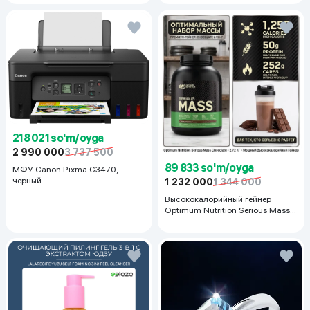
черный
218 021 so'm/oyga
2 990 000
3 737 500
89 833 so'm/oyga
МФУ Canon Pixma G3470,
черный
1 232 000
1 344 000
Высококалорийный гейнер
Optimum Nutrition Serious Mass,
Шоколад, 2.72 кг