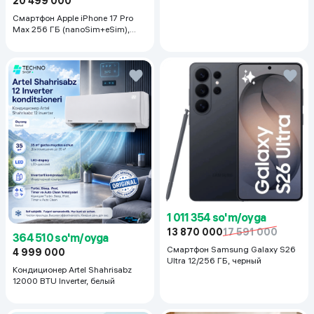
20 499 000
Смартфон Apple iPhone 17 Pro
Max 256 ГБ (nanoSim+eSim),
Silver
1 011 354 so'm/oyga
13 870 000
17 591 000
364 510 so'm/oyga
Смартфон Samsung Galaxy S26
4 999 000
Ultra 12/256 ГБ, черный
Кондиционер Artel Shahrisabz
12000 BTU Inverter, белый