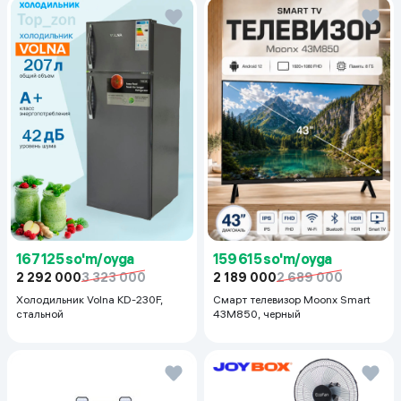
167 125 so'm/oyga
159 615 so'm/oyga
2 292 000
3 323 000
2 189 000
2 689 000
Холодильник Volna KD-230F,
Смарт телевизор Moonx Smart
стальной
43M850, черный