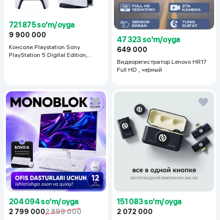
721 875 so'm/oyga
9 900 000
47 323 so'm/oyga
Консоли Playstation Sony
649 000
PlayStation 5 Digital Edition,
Видеорегистратор Lenovo HR17
белый
Full HD , черный
204 094 so'm/oyga
151 083 so'm/oyga
2 799 000
2 899 000
2 072 000