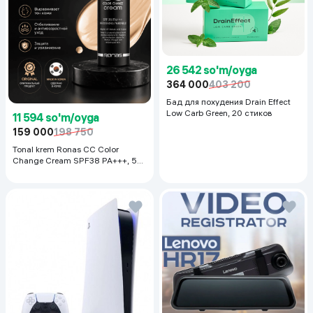
26 542 so'm/oyga
364 000
403 200
Бад для похудения Drain Effect
Low Carb Green, 20 стиков
11 594 so'm/oyga
159 000
198 750
Tonal krem Ronas CC Color
Change Cream SPF38 PA+++, 50
ml