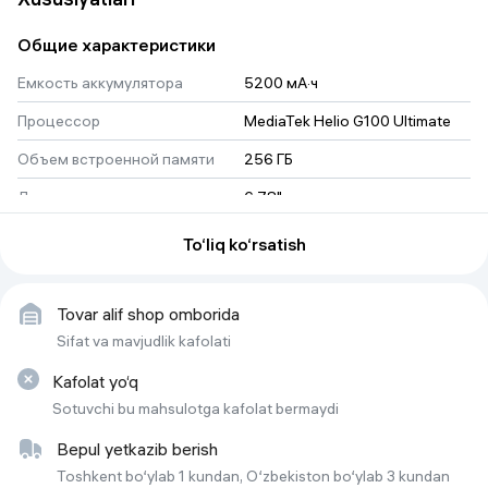
Общие характеристики
Емкость аккумулятора
5200 мА·ч
Процессор
MediaTek Helio G100 Ultimate
Объем встроенной памяти
256 ГБ
Диагональ экрана
6.78"
Версия ОС на начало продаж
Android 15
To‘liq ko‘rsatish
Количество SIM-карт
2
Тип SIM-карты
nano SIM
Tovar alif shop omborida
Sifat va mavjudlik kafolati
Объем оперативной памяти
8 ГБ
Kafolat yo‘q
Основная камера
50 МП
Sotuvchi bu mahsulotga kafolat bermaydi
Частота обновления экрана
144 Гц
Bepul yetkazib berish
Rang
Turquoise Green
Toshkent bo‘ylab 1 kundan, O‘zbekiston bo‘ylab 3 kundan