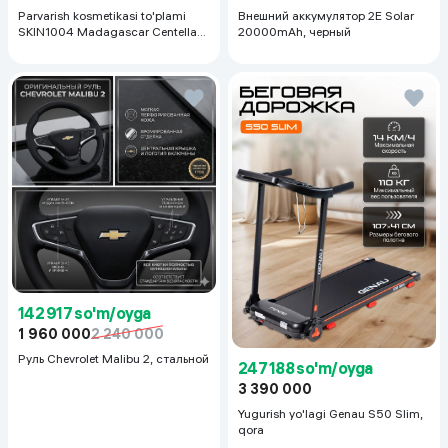
Parvarish kosmetikasi to'plami
Внешний аккумулятор 2E Solar
SKIN1004 Madagascar Centella
20000mAh, черный
Even Tone Kit,
142 917 so'm/oyga
1 960 000
2 240 000
Руль Chevrolet Malibu 2, cтальной
247 188 so'm/oyga
3 390 000
Yugurish yo'lagi Genau S50 Slim,
qora