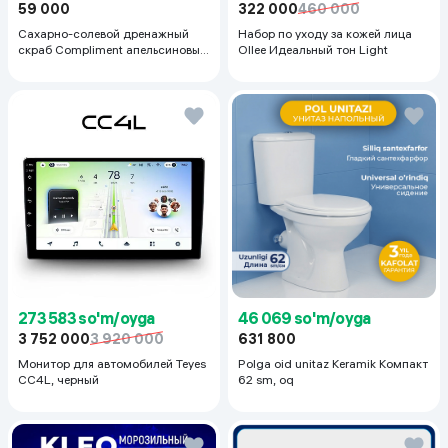
322 000
460 000
59 000
Набор по уходу за кожей лица
Сахарно-солевой дренажный
Ollee Идеальный тон Light
скраб Compliment апельсиновый
для упругой кожи, 400 мл
273 583 so'm/oyga
46 069 so'm/oyga
3 752 000
3 920 000
631 800
Монитор для автомобилей Teyes
Polga oid unitaz Keramik Компакт
CC4L, черный
62 sm, oq