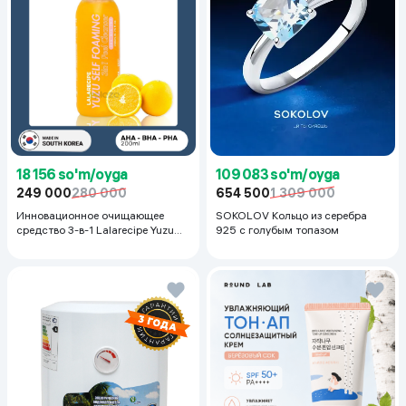
18 156 so'm/oyga
109 083 so'm/oyga
249 000
280 000
654 500
1 309 000
Инновационное очищающее
SOKOLOV Кольцо из серебра
средство 3-в-1 Lalarecipe Yuzu
925 с голубым топазом
Self Foaming 3in1 Peel Cleanser,
200 мл