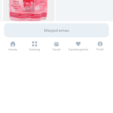
Mavjud emas
10 828 so'm/oyga
148 500
Капсулы для стирки Kopum Plus
Asosiy
Katalog
Savat
Saralanganlar
Profil
3-in-1 Laundry Capsules, 32 штук
Servis
alif shopda soting!
Muddatli to'lov islomda
Qaytarish