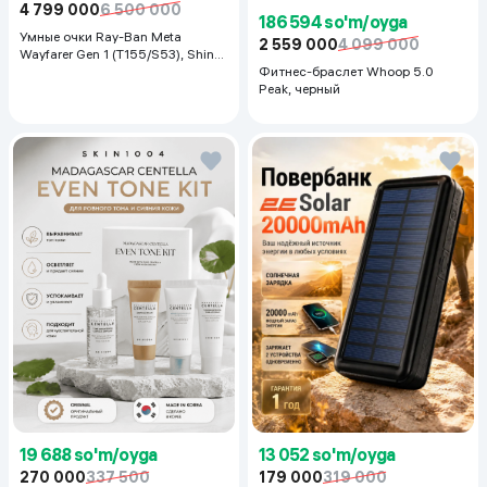
4 799 000
6 500 000
186 594 so'm/oyga
Умные очки Ray-Ban Meta
2 559 000
4 099 000
Wayfarer Gen 1 (T155/S53), Shiny
Black
Фитнес-браслет Whoop 5.0
Peak, черный
19 688 so'm/oyga
13 052 so'm/oyga
270 000
337 500
179 000
319 000