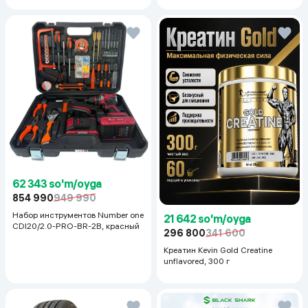
62 343 so'm/oyga
854 990
949 990
Набор инструментов Number one
21 642 so'm/oyga
CDI20/2.0-PRO-BR-2B, красный
296 800
341 600
Креатин Kevin Gold Creatine
unflavored, 300 г