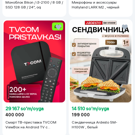
Моноблок Bikon / i3-2100 / 8 GB /
Микрофоны и аксессуары
SSD 128 GB / 24", oq
Hollyland LARK M2 , черный
29 167 so'm/oyga
14 510 so'm/oyga
400 000
199 000
Смарт ТВ-приставка TVCOM
Сэндвичница Ardesto SM-
ViewBox на Android TV с
H100W , белый
голосовым управлением 2/16 ГБ,