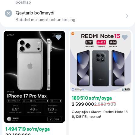
boshlab
Qaytarib bo'lmaydi
Batafsil ma'lumot uchun bosing
189 510 so'm/oyga
2 599 000
2 989 000
Смартфон Xiaomi Redmi Note 15
6/128 ГБ, черный
1 494 719 so'm/oyga