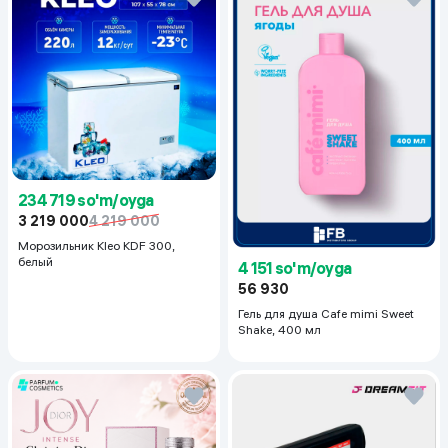
234 719 so'm/oyga
3 219 000
4 219 000
Морозильник Kleo KDF 300,
белый
4 151 so'm/oyga
56 930
Гель для душа Cafe mimi Sweet
Shake, 400 мл