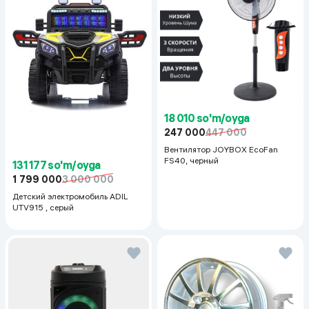
18 010 so'm/oyga
247 000
447 000
Вентилятор JOYBOX EcoFan
FS40, черный
131 177 so'm/oyga
1 799 000
3 000 000
Детский электромобиль ADIL
UTV915 , серый