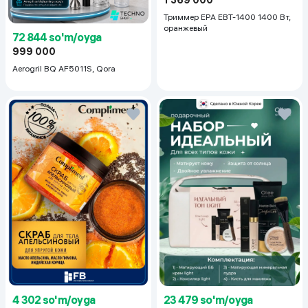
1 369 000
Триммер EPA EBT-1400 1400 Вт,
оранжевый
72 844 so'm/oyga
999 000
Aerogril BQ AF5011S, Qora
23 479 so'm/oyga
4 302 so'm/oyga