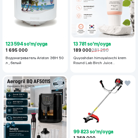
123 594 so'm/oyga
13 781 so'm/oyga
1 695 000
189 000
281 250
Водонагреватель Ariston ЭВН 50
Quyoshdan himoyalovchi krem
л , белый
Round Lab Birch Juice
Moisturizing Sunscreen SPF
50+PA++++, 50 ml
99 823 so'm/oyga