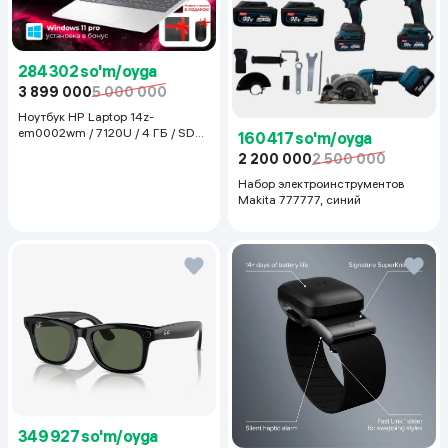
284 302 so'm/oyga
3 899 000
5 000 000
Ноутбук HP Laptop 14z-
em0002wm / 7120U / 4 ГБ / SDD
160 417 so'm/oyga
128 ГБ / 14", Luna Grey
2 200 000
2 500 000
Набор электроинструментов
Makita 777777, синий
349 927 so'm/oyga