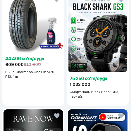
44 406 so'm/oyga
609 000
810 000
Шина Charmhoo Cho1 165/70
R13, 1 шт
75 250 so'm/oyga
1 032 000
Смарт-часы Black Shark GS3,
черный