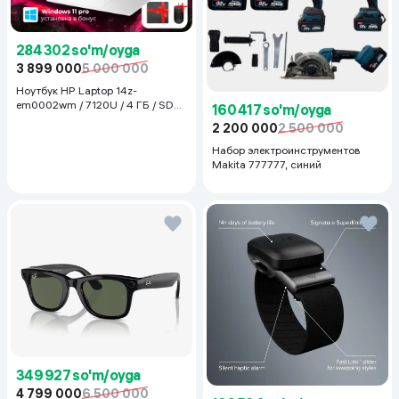
284 302 so'm/oyga
3 899 000
5 000 000
Ноутбук HP Laptop 14z-
em0002wm / 7120U / 4 ГБ / SDD
160 417 so'm/oyga
128 ГБ / 14", Luna Grey
2 200 000
2 500 000
Набор электроинструментов
Makita 777777, синий
349 927 so'm/oyga
4 799 000
6 500 000