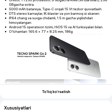
Unisoc T7250 protsessor, 8 GBgacha RAM (virtual bilan), 256
GBgacha xotira.
5000 mAh batareya, Type-C orqali 15 Vt tezkor quvvatlash.
DTS stereo karnaylar, IK-blaster va yon barmoq izi skaneri.
IP64 chang va suvga chidamli, 1.5 m gacha yiqilishdan
himoyalangan.
Android 15 operatsion tizimi, HiOS 15 va AI funksiyalari bilan.
O‘lchamlari: 165.6 × 77 × 8.25 mm, 186g
To‘liq ko‘rsatish
Xususiyatlari