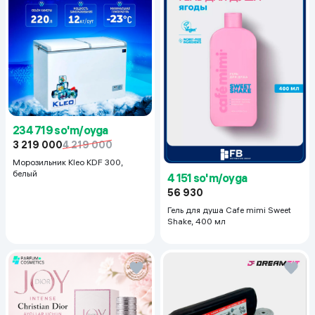
234 719 so'm/oyga
3 219 000
4 219 000
Морозильник Kleo KDF 300,
белый
4 151 so'm/oyga
56 930
Гель для душа Cafe mimi Sweet
Shake, 400 мл