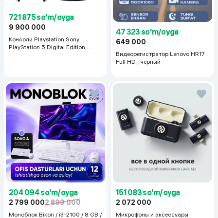
721 875 so'm/oyga
9 900 000
47 323 so'm/oyga
Консоли Playstation Sony
649 000
PlayStation 5 Digital Edition,
Видеорегистратор Lenovo HR17
белый
Full HD , черный
204 094 so'm/oyga
151 083 so'm/oyga
2 799 000
2 899 000
2 072 000
Моноблок Bikon / i3-2100 / 8 GB /
Микрофоны и аксессуары