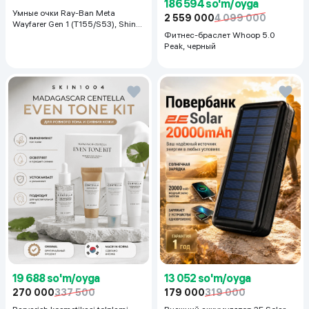
186 594 so'm/oyga
Умные очки Ray-Ban Meta
2 559 000
4 099 000
Wayfarer Gen 1 (T155/S53), Shiny
Black
Фитнес-браслет Whoop 5.0
Peak, черный
19 688 so'm/oyga
13 052 so'm/oyga
270 000
337 500
179 000
319 000