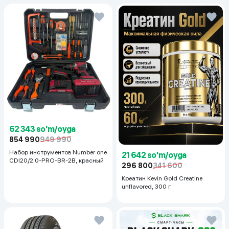
62 343 so'm/oyga
854 990
949 990
Набор инструментов Number one
21 642 so'm/oyga
CDI20/2.0-PRO-BR-2B, красный
296 800
341 600
Креатин Kevin Gold Creatine
unflavored, 300 г