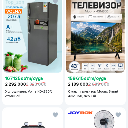
167 125 so'm/oyga
159 615 so'm/oyga
2 292 000
3 323 000
2 189 000
2 689 000
Холодильник Volna KD-230F,
Смарт телевизор Moonx Smart
стальной
43M850, черный