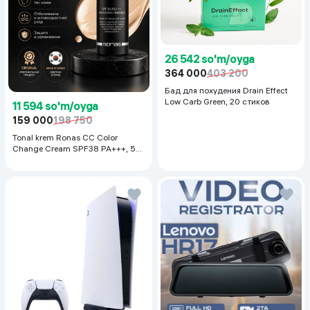
26 542 so'm/oyga
364 000
403 200
Бад для похудения Drain Effect
Low Carb Green, 20 стиков
11 594 so'm/oyga
159 000
198 750
Tonal krem Ronas CC Color
Change Cream SPF38 PA+++, 50
ml