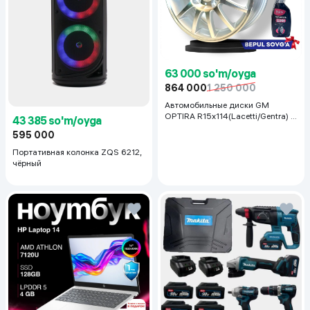
63 000 so'm/oyga
864 000
1 250 000
Автомобильные диски GM
OPTIRA R15x114(Lacetti/Gentra) 1
43 385 so'm/oyga
шт, серебряный
595 000
Портативная колонка ZQS 6212,
чёрный