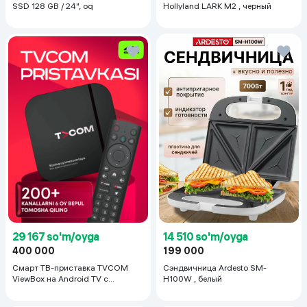
SSD 128 GB / 24", oq
Hollyland LARK M2 , черный
29 167 so'm/oyga
14 510 so'm/oyga
400 000
199 000
Смарт ТВ-приставка TVCOM
Сэндвичница Ardesto SM-
ViewBox на Android TV с
H100W , белый
голосовым управлением 2/16 ГБ,
черный