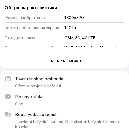
Общие характеристики
Размер изображения
1600x720
Частота обновления экрана
120 Гц
Стандарт связи
GSM, 3G, 4G LTE
Беспроводные интерфейсы
Wi-Fi 802.11 b/g/n, Bluetooth 
5.0
To‘liq ko‘rsatish
Габариты
165.6 x 77 x 8.37 mm
Датчик глубины
нет
Tovar alif shop omborida
Вес
186 г
Sifat va mavjudlik kafolati
Основная камера
13 Мегапикселей
Rasmiy kafolat
Процессор
Unisoc T7250
0 oy
Геопозиционирование
GPS, ГЛОНАСС, ГАЛИЛЕО, BDS
Bepul yetkazib berish
Toshkent bo‘ylab 1 kundan, O‘zbekiston bo‘ylab 3 kundan
Слот для карт памяти
MicroSD
boshlab