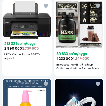
218 021 so'm/oyga
2 990 000
3 737 500
89 833 so'm/oyga
МФУ Canon Pixma G3470,
черный
1 232 000
1 344 000
Высококалорийный гейнер
Optimum Nutrition Serious Mass,
Шоколад, 2.72 кг