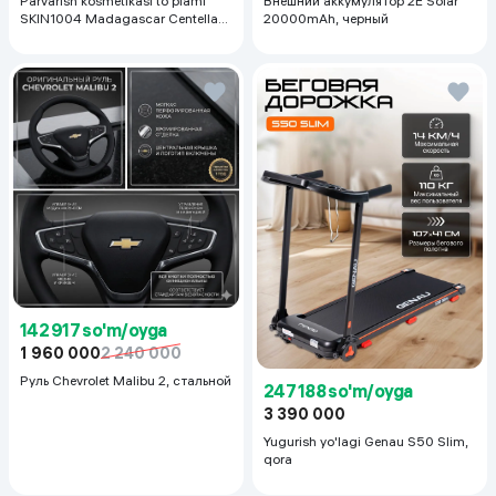
Parvarish kosmetikasi to'plami
Внешний аккумулятор 2E Solar
SKIN1004 Madagascar Centella
20000mAh, черный
Even Tone Kit,
142 917 so'm/oyga
1 960 000
2 240 000
Руль Chevrolet Malibu 2, cтальной
247 188 so'm/oyga
3 390 000
Yugurish yo'lagi Genau S50 Slim,
qora