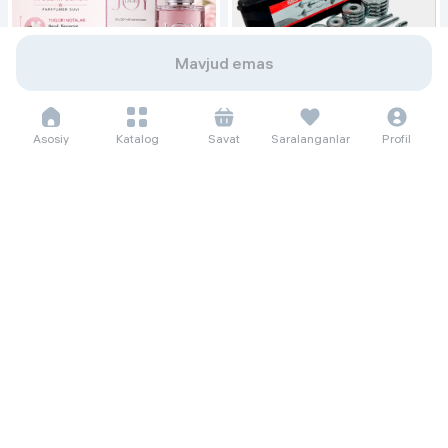
Mavjud emas
Asosiy
Katalog
Savat
Saralanganlar
Profil
171 937 so'm/oyga
2 358 000
156 771 so'm/oyga
Женская парфюмерная вода
2 150 000
4 500 000
Christian Dior Joy Intense, 90 мл
Гантеля Dreamfit 55 кг, белый