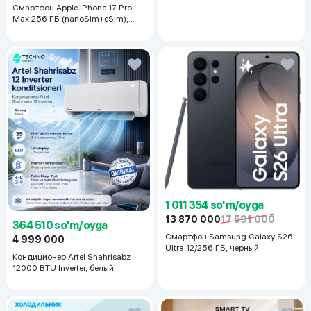
Емкость аккумулятора
5000 мАч
Смартфон Apple iPhone 17 Pro
Max 256 ГБ (nanoSim+eSim),
Himoya darajasi
IPX3 (защита от брызг)
Silver
Количество основных
2
(тыловых) камер
Audio uyasi
USB-C
Rang
Turquoise Green
1 011 354 so'm/oyga
13 870 000
17 591 000
364 510 so'm/oyga
Смартфон Samsung Galaxy S26
4 999 000
Ultra 12/256 ГБ, черный
Кондиционер Artel Shahrisabz
12000 BTU Inverter, белый