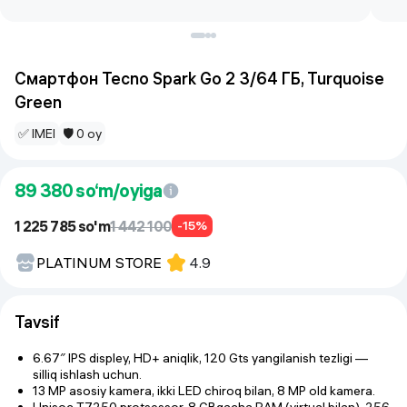
Смартфон Tecno Spark Go 2 3/64 ГБ, Turquoise
Green
✅ IMEI
🛡 0 oy
89 380
so‘m/oyiga
1 225 785 so'm
1 442 100
-15%
PLATINUM STORE
4.9
Tavsif
6.67″ IPS displey, HD+ aniqlik, 120 Gts yangilanish tezligi —
silliq ishlash uchun.
13 MP asosiy kamera, ikki LED chiroq bilan, 8 MP old kamera.