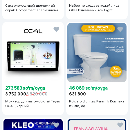
Набор по уходу за кожей лица
Сахарно-солевой дренажный
Ollee Идеальный тон Light
скраб Compliment апельсиновый
для упругой кожи, 400 мл
273 583 so'm/oyga
46 069 so'm/oyga
3 752 000
3 920 000
631 800
Монитор для автомобилей Teyes
Polga oid unitaz Keramik Компакт
CC4L, черный
62 sm, oq