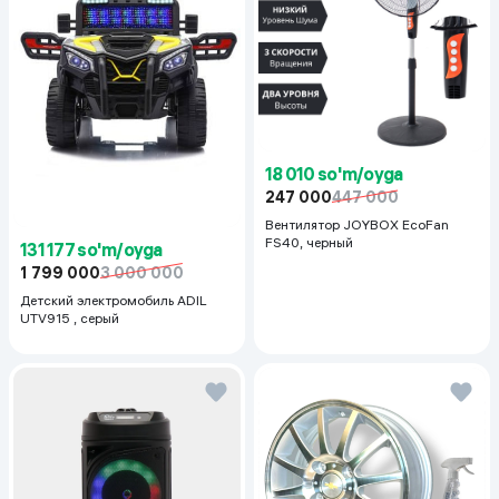
18 010 so'm/oyga
247 000
447 000
Вентилятор JOYBOX EcoFan
FS40, черный
131 177 so'm/oyga
1 799 000
3 000 000
Детский электромобиль ADIL
UTV915 , серый