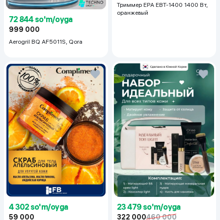
Триммер EPA EBT-1400 1400 Вт,
оранжевый
72 844 so'm/oyga
999 000
Aerogril BQ AF5011S, Qora
23 479 so'm/oyga
4 302 so'm/oyga
322 000
460 000
59 000