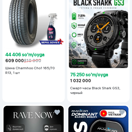
44 406 so'm/oyga
609 000
810 000
Шина Charmhoo Cho1 165/70
R13, 1 шт
75 250 so'm/oyga
1 032 000
Смарт-часы Black Shark GS3,
черный