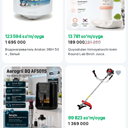
123 594 so'm/oyga
13 781 so'm/oyga
1 695 000
189 000
281 250
Водонагреватель Ariston ЭВН 50
Quyoshdan himoyalovchi krem
л , белый
Round Lab Birch Juice
Moisturizing Sunscreen SPF
50+PA++++, 50 ml
99 823 so'm/oyga
1 369 000