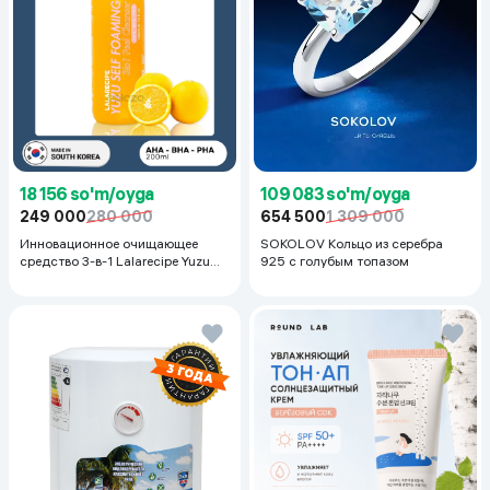
18 156 so'm/oyga
109 083 so'm/oyga
249 000
280 000
654 500
1 309 000
Инновационное очищающее
SOKOLOV Кольцо из серебра
средство 3-в-1 Lalarecipe Yuzu
925 с голубым топазом
Self Foaming 3in1 Peel Cleanser,
200 мл