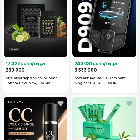
17 427 so'm/oyga
243 031 so'm/oyga
239 000
3 333 000
Мужская парфюмерная вода
Автосигнализация Dominant
Lattafa Rave Now, 100 мл
Magicar D909S , черный