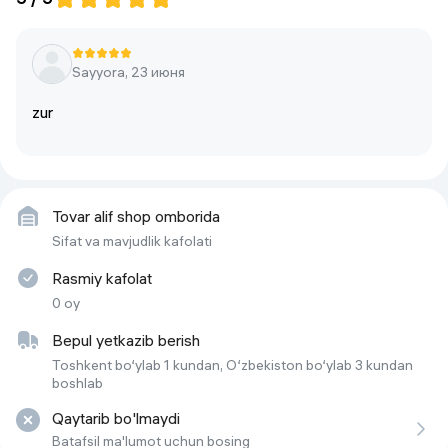
Беспроводные интерфейсы
Wi-Fi, Bluetooth
Стандарт связи
4G / 3G / 2G
Sayyora, 23 июня
Количество ядер процессора
8
zur
Диагональ экрана
6.78"
Фронтальная камера
8 МП
Количество SIM-карт
2
Tovar alif shop omborida
Тип экрана
IPS LCD
Sifat va mavjudlik kafolati
Тип аккумулятора
Li-polymer
Rasmiy kafolat
0 oy
Объем встроенной памяти
128 ГБ
Bepul yetkazib berish
Основная камера
13 Мп
Toshkent bo‘ylab 1 kundan, O‘zbekiston bo‘ylab 3 kundan
Тип SIM-карты
nano SIM
boshlab
Barmoq izi skaneri
bor
Qaytarib bo'lmaydi
Batafsil ma'lumot uchun bosing