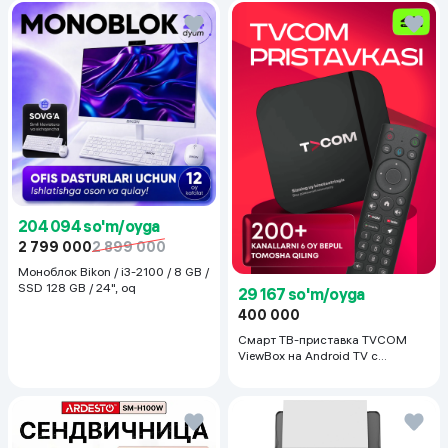
204 094 so'm/oyga
2 799 000
2 899 000
Моноблок Bikon / i3-2100 / 8 GB /
SSD 128 GB / 24", oq
29 167 so'm/oyga
400 000
Смарт ТВ-приставка TVCOM
ViewBox на Android TV с
голосовым управлением 2/16 ГБ,
черный