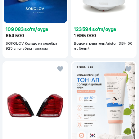
123 594 so'm/oyga
109 083 so'm/oyga
1 695 000
654 500
Водонагреватель Ariston ЭВН 50
SOKOLOV Кольцо из серебра
л , белый
925 с голубым топазом