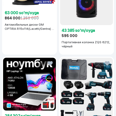
63 000 so'm/oyga
864 000
1 250 000
Автомобильные диски GM
OPTIRA R15x114(Lacetti/Gentra) 1
43 385 so'm/oyga
шт, серебряный
595 000
Портативная колонка ZQS 6212,
чёрный
284 302 so'm/oyga