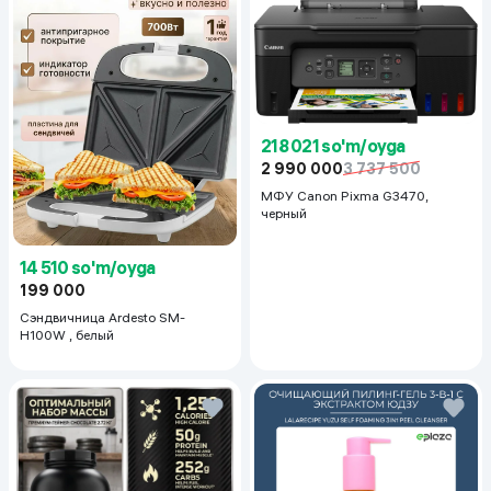
218 021 so'm/oyga
2 990 000
3 737 500
МФУ Canon Pixma G3470,
черный
14 510 so'm/oyga
199 000
Сэндвичница Ardesto SM-
H100W , белый