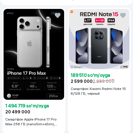
Himoya darajasi
IP64
Тип разъема для зарядки
USB Type-C
Емкость аккумулятора
5000 мАч
Rang
Galaxy Blue
Слот для карт памяти
есть
Количество основных
2
(тыловых) камер
Audio uyasi
ma'lumot yoq
189 510 so'm/oyga
Объем оперативной памяти
4 ГБ
2 599 000
2 989 000
Смартфон Xiaomi Redmi Note 15
6/128 ГБ, черный
1 494 719 so'm/oyga
20 499 000
Смартфон Apple iPhone 17 Pro
Max 256 ГБ (nanoSim+eSim),
Silver