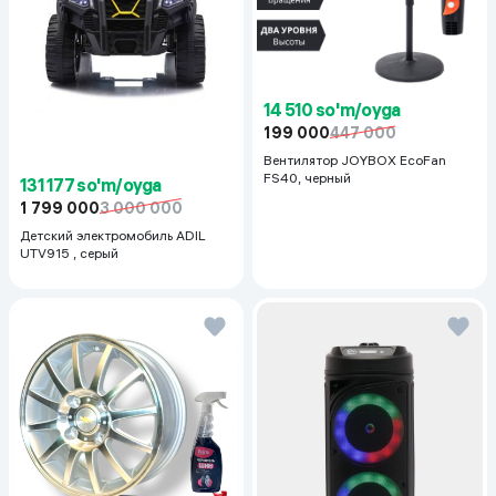
14 510 so'm/oyga
199 000
447 000
Вентилятор JOYBOX EcoFan
FS40, черный
131 177 so'm/oyga
1 799 000
3 000 000
Детский электромобиль ADIL
UTV915 , серый