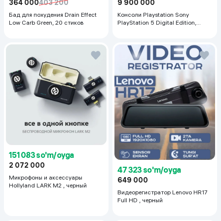
364 000
403 200
9 900 000
Бад для похудения Drain Effect
Консоли Playstation Sony
Low Carb Green, 20 стиков
PlayStation 5 Digital Edition,
белый
151 083 so'm/oyga
2 072 000
47 323 so'm/oyga
Микрофоны и аксессуары
649 000
Hollyland LARK M2 , черный
Видеорегистратор Lenovo HR17
Full HD , черный