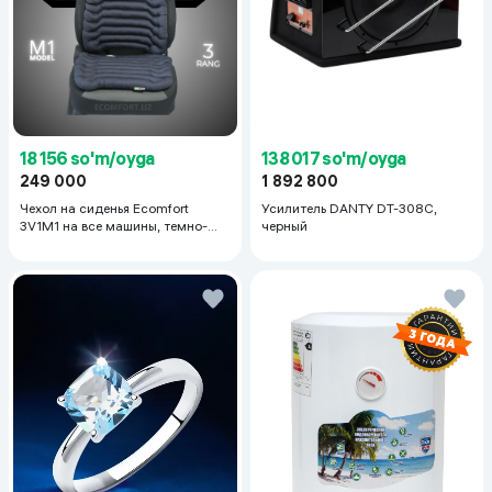
18 156 so'm/oyga
138 017 so'm/oyga
249 000
1 892 800
Чехол на сиденья Ecomfort
Усилитель DANTY DT-308C,
3V1M1 на все машины, темно-
черный
серый