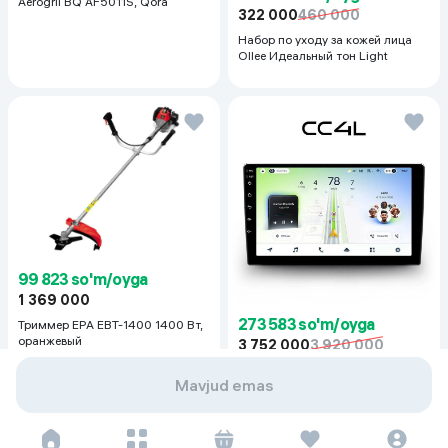
Aerogril BQ AF5011S, Qora
322 000
460 000
Набор по уходу за кожей лица
Ollee Идеальный тон Light
99 823 so'm/oyga
1 369 000
273 583 so'm/oyga
Триммер EPA EBT-1400 1400 Вт,
оранжевый
3 752 000
3 920 000
Монитор для автомобилей Teyes
Mavjud emas
CC4L, черный