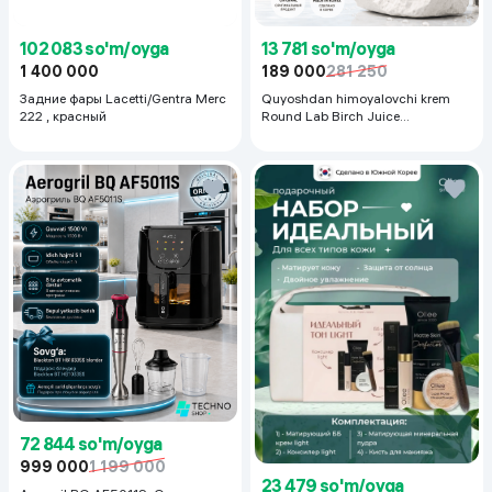
102 083 so'm/oyga
13 781 so'm/oyga
1 400 000
189 000
281 250
Задние фары Lacetti/Gentra Merc
Quyoshdan himoyalovchi krem
222 , красный
Round Lab Birch Juice
Moisturizing Sunscreen SPF
50+PA++++, 50 ml
72 844 so'm/oyga
999 000
1 199 000
23 479 so'm/oyga