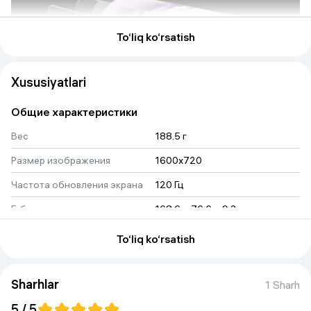
To‘liq ko‘rsatish
Xususiyatlari
Общие характеристики
Вес
188.5 г
Размер изображения
1600x720
Частота обновления экрана
120 Гц
Габариты
168.6 × 76.6 × 9.3 mm
Версия ОС на начало продаж
Android 16
To‘liq ko‘rsatish
Датчик глубины
нет
Процессор
Unisoc T7250
Sharhlar
1 Sharh
Геопозиционирование
GPS, GLONASS, BDS
5 / 5