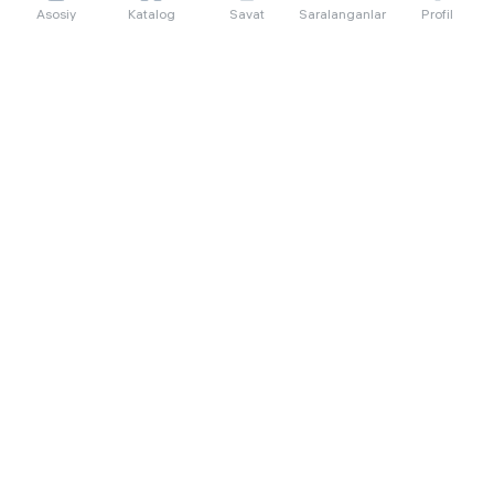
Asosiy
Katalog
Savat
Saralanganlar
Profil
233 260 so'm/oyga
3 199 000
4 219 000
Морозильник Kleo KDF 300,
белый
4 302 so'm/oyga
59 000
Сахарно-солевой дренажный
скраб Compliment апельсиновый
для упругой кожи, 400 мл