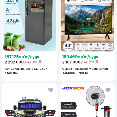
167 125 so'm/oyga
159 469 so'm/oyga
2 292 000
3 323 000
2 187 000
2 687 000
Холодильник Volna KD-230F,
Смарт телевизор Moonx Smart
стальной
43M850, черный