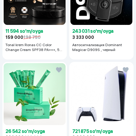
11 594 so'm/oyga
243 031 so'm/oyga
159 000
198 750
3 333 000
Tonal krem Ronas CC Color
Автосигнализация Dominant
Change Cream SPF38 PA+++, 50
Magicar D909S , черный
ml
26 542 so'm/oyga
721 875 so'm/oyga