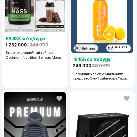
89 833 so'm/oyga
1 232 000
1 344 000
Высококалорийный гейнер
Optimum Nutrition Serious Mass,
18 156 so'm/oyga
Шоколад, 2.72 кг
249 000
280 000
Инновационное очищающее
средство 3-в-1 Lalarecipe Yuzu
Self Foaming 3in1 Peel Cleanser,
200 мл