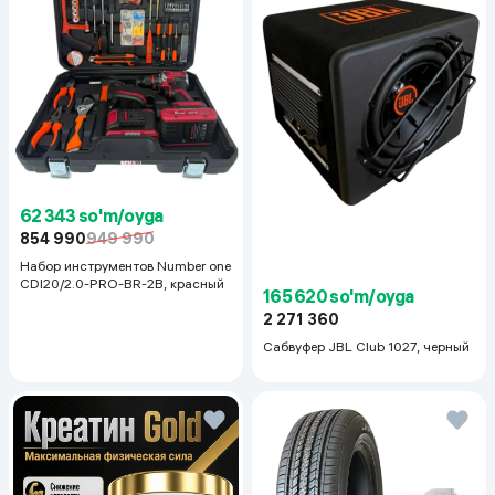
62 343 so'm/oyga
854 990
949 990
Набор инструментов Number one
CDI20/2.0-PRO-BR-2B, красный
165 620 so'm/oyga
2 271 360
Сабвуфер JBL Club 1027, черный