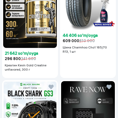
44 406 so'm/oyga
609 000
810 000
Шина Charmhoo Cho1 165/70
R13, 1 шт
21 642 so'm/oyga
296 800
341 600
Креатин Kevin Gold Creatine
unflavored, 300 г