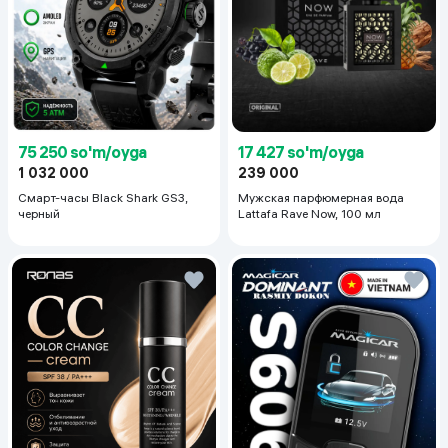
75 250 so'm/oyga
17 427 so'm/oyga
1 032 000
239 000
Смарт-часы Black Shark GS3,
Мужская парфюмерная вода
черный
Lattafa Rave Now, 100 мл