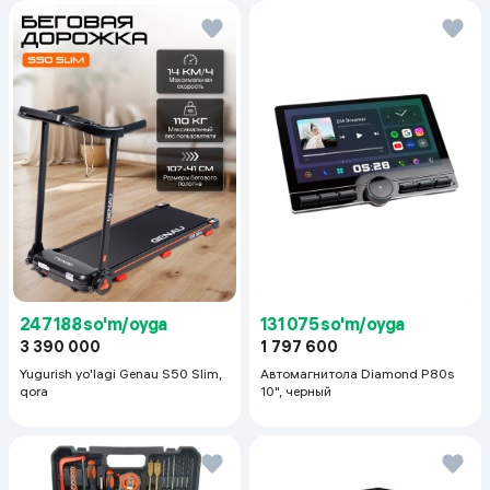
skaneri tezkor qulfdan chiqarish va ma’lumotlar
xavfsizligini ta’minlaydi. 15 Vtgacha tezkor quvvatlash va
USB Type-C porti quvvatlash jarayonini zamonaviy va
qulay qiladi. TECNO SPARK Go 3 unumdorlik, uzoq ishlash,
qulaylik va zamonaviy texnologiyalarni birlashtirgan
smartfon hisoblanadi.
247 188 so'm/oyga
131 075 so'm/oyga
3 390 000
1 797 600
Yugurish yo'lagi Genau S50 Slim,
Автомагнитола Diamond P80s
qora
10", черный