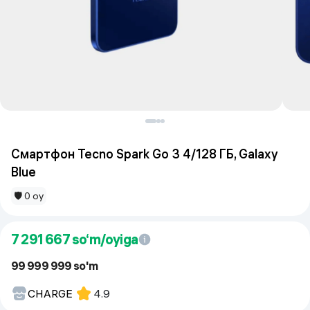
Смартфон Tecno Spark Go 3 4/128 ГБ, Galaxy
Blue
🛡 0 oy
7 291 667
so‘m/oyiga
99 999 999 so'm
CHARGE
4.9