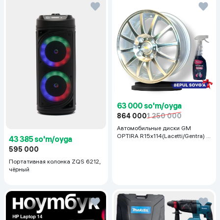
63 000 so'm/oyga
864 000
1 250 000
Автомобильные диски GM
OPTIRA R15x114(Lacetti/Gentra) 1
43 385 so'm/oyga
шт, серебряный
595 000
Портативная колонка ZQS 6212,
чёрный