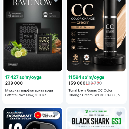
17 427 so'm/oyga
11 594 so'm/oyga
239 000
159 000
198 750
Мужская парфюмерная вода
Tonal krem Ronas CC Color
Lattafa Rave Now, 100 мл
Change Cream SPF38 PA+++, 50
ml