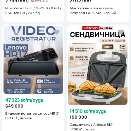
2 799 000
2 899 000
2 072 000
Моноблок Bikon / i3-2100 / 8 GB /
Микрофоны и аксессуары
SSD 128 GB / 24", oq
Hollyland LARK M2 , черный
47 323 so'm/oyga
649 000
14 510 so'm/oyga
Видеорегистратор Lenovo HR17
199 000
Full HD , черный
Сэндвичница Ardesto SM-
H100W , белый