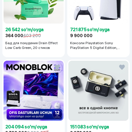
26 542 so'm/oyga
721 875 so'm/oyga
364 000
403 200
9 900 000
Бад для похудения Drain Effect
Консоли Playstation Sony
Low Carb Green, 20 стиков
PlayStation 5 Digital Edition,
белый
204 094 so'm/oyga
151 083 so'm/oyga