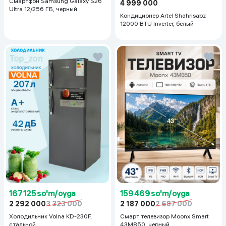
Смартфон Samsung Galaxy S26
4 999 000
Ultra 12/256 ГБ, черный
Кондиционер Artel Shahrisabz
12000 BTU Inverter, белый
167 125 so'm/oyga
159 469 so'm/oyga
2 292 000
3 323 000
2 187 000
2 687 000
Холодильник Volna KD-230F,
Смарт телевизор Moonx Smart
стальной
43M850, черный