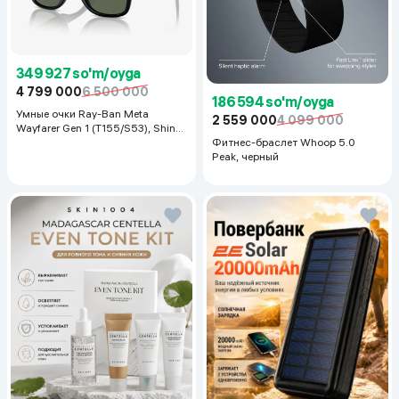
349 927 so'm/oyga
4 799 000
6 500 000
186 594 so'm/oyga
Умные очки Ray-Ban Meta
2 559 000
4 099 000
Wayfarer Gen 1 (T155/S53), Shiny
Black
Фитнес-браслет Whoop 5.0
Peak, черный
— bu zamonaviy smartfon bo‘lib, u oqilona narxda
maksimal imkoniyatlarni xohlaydiganlar uchun yaratilgan.
Qurilma zamonaviy dizayn, 120 Gts chastotali katta va silliq
ekran, kuchli UNISOC T7250 sakkiz yadroli protsessor
hamda 5000 mAh sig‘imli akkumulyatorni o‘zida jamlaydi.