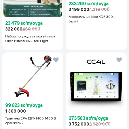
233 260 so'm/oyga
3 199 000
4 219 000
Морозильник Kleo KDF 300,
белый
23 479 so'm/oyga
322 000
460 000
Набор по уходу за кожей лица
Ollee Идеальный тон Light
99 823 so'm/oyga
1 369 000
273 583 so'm/oyga
Триммер EPA EBT-1400 1400 Вт,
оранжевый
3 752 000
3 920 000