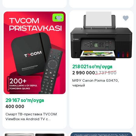
218 021 so'm/oyga
2 990 000
3 737 500
МФУ Canon Pixma G3470,
черный
29 167 so'm/oyga
400 000
Смарт ТВ-приставка TVCOM
ViewBox на Android TV с
голосовым управлением 2/16 ГБ,
черный