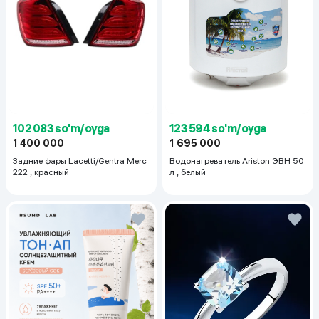
123 594 so'm/oyga
102 083 so'm/oyga
1 695 000
1 400 000
Водонагреватель Ariston ЭВН 50
Задние фары Lacetti/Gentra Merc
л , белый
222 , красный