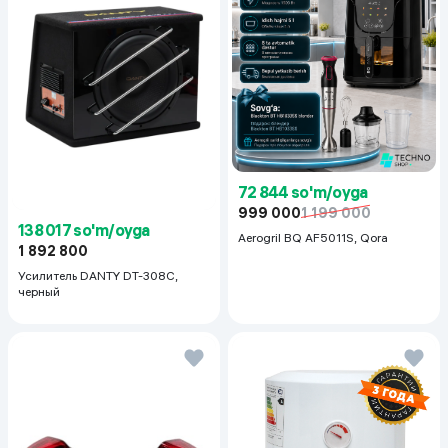
72 844 so'm/oyga
999 000
1 199 000
138 017 so'm/oyga
Aerogril BQ AF5011S, Qora
1 892 800
Усилитель DANTY DT-308C,
черный