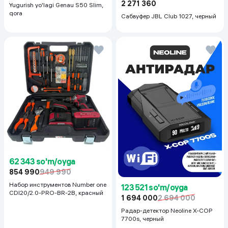
2 271 360
Yugurish yo'lagi Genau S50 Slim,
qora
Сабвуфер JBL Club 1027, черный
62 343 so'm/oyga
854 990
949 990
Набор инструментов Number one
123 521 so'm/oyga
CDI20/2.0-PRO-BR-2B, красный
1 694 000
2 694 000
Радар-детектор Neoline X-COP
7700s, черный