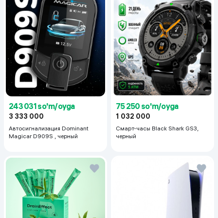
243 031 so'm/oyga
75 250 so'm/oyga
3 333 000
1 032 000
Автосигнализация Dominant
Смарт-часы Black Shark GS3,
Magicar D909S , черный
черный