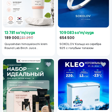
13 781 so'm/oyga
109 083 so'm/oyga
189 000
281 250
654 500
Quyoshdan himoyalovchi krem
SOKOLOV Кольцо из серебра
Round Lab Birch Juice
925 с голубым топазом
Moisturizing Sunscreen SPF
50+PA++++, 50 ml