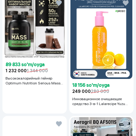
89 833 so'm/oyga
1 232 000
1 344 000
Высококалорийный гейнер
Optimum Nutrition Serious Mass,
18 156 so'm/oyga
Шоколад, 2.72 кг
249 000
280 000
Инновационное очищающее
средство 3-в-1 Lalarecipe Yuzu
Self Foaming 3in1 Peel Cleanser,
200 мл