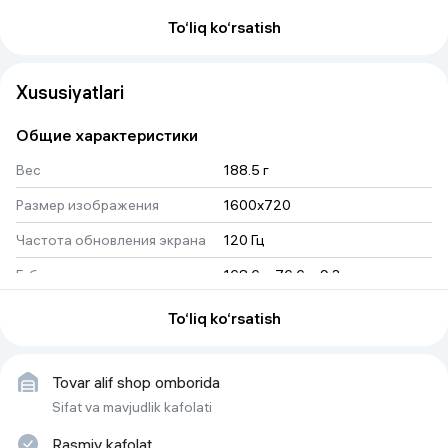
To‘liq ko‘rsatish
Xususiyatlari
Общие характеристики
Вес
188.5 г
Размер изображения
1600x720
Частота обновления экрана
120 Гц
Габариты
168.6 × 76.6 × 9.3 mm
Версия ОС на начало продаж
Android 16
To‘liq ko‘rsatish
Датчик глубины
нет
Процессор
Unisoc T7250
Tovar alif shop omborida
Sifat va mavjudlik kafolati
Геопозиционирование
GPS, GLONASS, BDS
Rasmiy kafolat