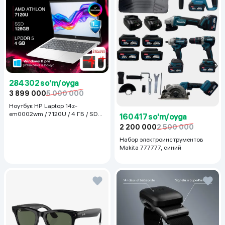
284 302 so'm/oyga
3 899 000
5 000 000
Ноутбук HP Laptop 14z-
em0002wm / 7120U / 4 ГБ / SDD
160 417 so'm/oyga
128 ГБ / 14", Luna Grey
2 200 000
2 500 000
Набор электроинструментов
Makita 777777, синий