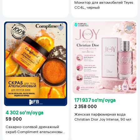
Монитор для автомобилей Teyes
CC4L, черный
171 937 so'm/oyga
2 358 000
4 302 so'm/oyga
Женская парфюмерная вода
59 000
Christian Dior Joy Intense, 90 мл
Сахарно-солевой дренажный
скраб Compliment апельсиновый
для упругой кожи, 400 мл