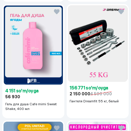
156 771 so'm/oyga
4 151 so'm/oyga
2 150 000
4 500 000
56 930
Гантеля Dreamfit 55 кг, белый
Гель для душа Cafe mimi Sweet
Shake, 400 мл