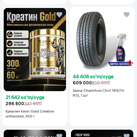
44 406 so'm/oyga
609 000
810 000
Шина Charmhoo Cho1 165/70
R13, 1 шт
21 642 so'm/oyga
296 800
341 600
Креатин Kevin Gold Creatine
unflavored, 300 г