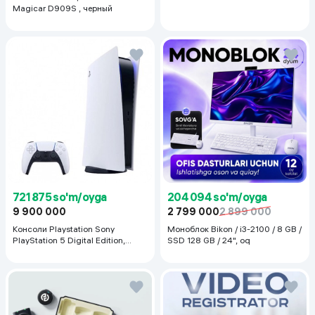
Magicar D909S , черный
721 875 so'm/oyga
204 094 so'm/oyga
9 900 000
2 799 000
2 899 000
Консоли Playstation Sony
Моноблок Bikon / i3-2100 / 8 GB /
PlayStation 5 Digital Edition,
SSD 128 GB / 24", oq
белый