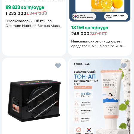
89 833 so'm/oyga
1 232 000
1 344 000
Высококалорийный гейнер
Optimum Nutrition Serious Mass,
18 156 so'm/oyga
Шоколад, 2.72 кг
249 000
280 000
Инновационное очищающее
средство 3-в-1 Lalarecipe Yuzu
Self Foaming 3in1 Peel Cleanser,
200 мл