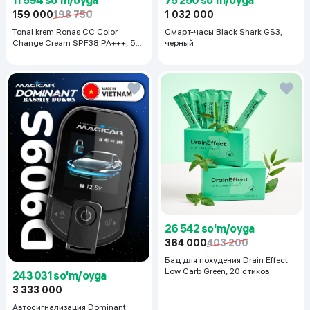
11 594 so'm/oyga
75 250 so'm/oyga
159 000
198 750
1 032 000
Tonal krem Ronas CC Color
Смарт-часы Black Shark GS3,
Change Cream SPF38 PA+++, 50
черный
ml
26 542 so'm/oyga
364 000
403 200
Бад для похудения Drain Effect
Low Carb Green, 20 стиков
243 031 so'm/oyga
3 333 000
Автосигнализация Dominant