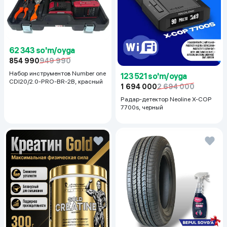
62 343 so'm/oyga
854 990
949 990
Набор инструментов Number one
123 521 so'm/oyga
CDI20/2.0-PRO-BR-2B, красный
1 694 000
2 694 000
Радар-детектор Neoline X-COP
7700s, черный