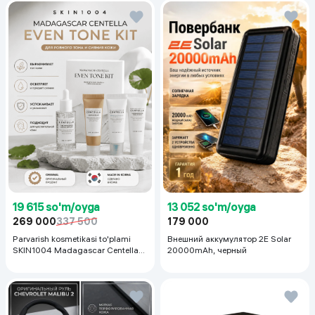
19 615 so'm/oyga
13 052 so'm/oyga
269 000
337 500
179 000
Parvarish kosmetikasi to'plami
Внешний аккумулятор 2E Solar
SKIN1004 Madagascar Centella
20000mAh, черный
Even Tone Kit,