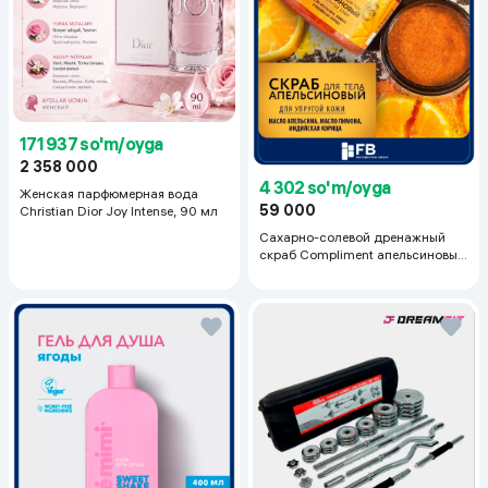
171 937 so'm/oyga
2 358 000
4 302 so'm/oyga
Женская парфюмерная вода
59 000
Christian Dior Joy Intense, 90 мл
Сахарно-солевой дренажный
скраб Compliment апельсиновый
для упругой кожи, 400 мл