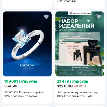
222 , красный
23 479 so'm/oyga
109 083 so'm/oyga
322 000
460 000
654 500
Набор по уходу за кожей лица
SOKOLOV Кольцо из серебра
Ollee Идеальный тон Light
925 с голубым топазом