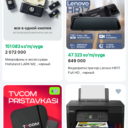
151 083 so'm/oyga
2 072 000
47 323 so'm/oyga
Микрофоны и аксессуары
649 000
Hollyland LARK M2 , черный
Видеорегистратор Lenovo HR17
Full HD , черный