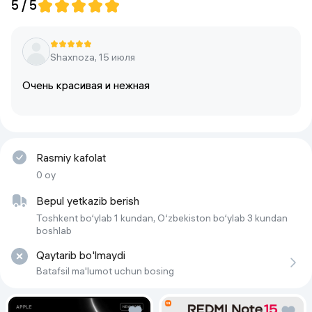
5 / 5
Shaxnoza, 15 июля
Очень красивая и нежная
Rasmiy kafolat
0 oy
Bepul yetkazib berish
Toshkent bo‘ylab 1 kundan, O‘zbekiston bo‘ylab 3 kundan
boshlab
Qaytarib bo'lmaydi
Batafsil ma'lumot uchun bosing