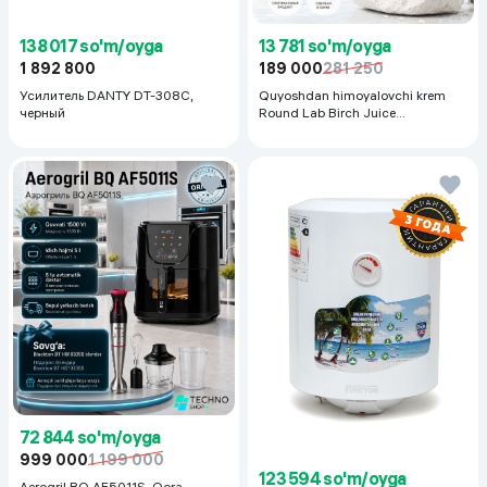
138 017 so'm/oyga
13 781 so'm/oyga
1 892 800
189 000
281 250
Усилитель DANTY DT-308C,
Quyoshdan himoyalovchi krem
черный
Round Lab Birch Juice
Moisturizing Sunscreen SPF
50+PA++++, 50 ml
72 844 so'm/oyga
999 000
1 199 000
123 594 so'm/oyga
Aerogril BQ AF5011S, Qora