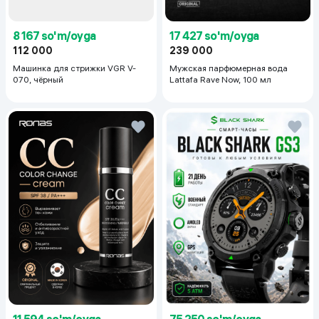
8 167 so'm/oyga
17 427 so'm/oyga
112 000
239 000
Машинка для стрижки VGR V-
Мужская парфюмерная вода
070, чёрный
Lattafa Rave Now, 100 мл