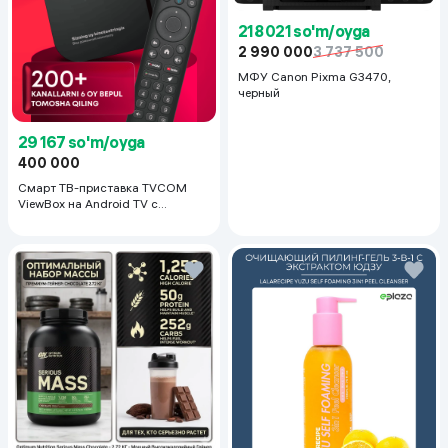
218 021 so'm/oyga
2 990 000
3 737 500
МФУ Canon Pixma G3470,
черный
29 167 so'm/oyga
400 000
Смарт ТВ-приставка TVCOM
ViewBox на Android TV с
голосовым управлением 2/16 ГБ,
черный