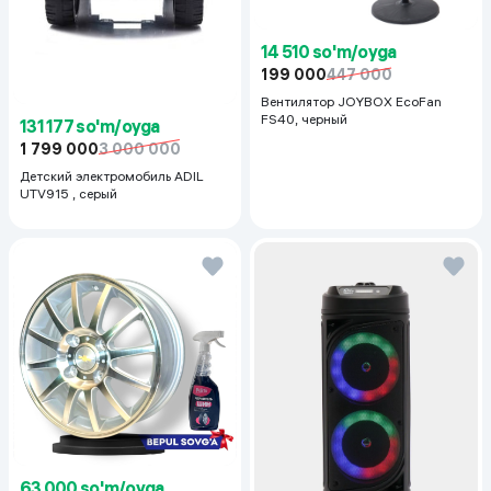
14 510 so'm/oyga
199 000
447 000
Вентилятор JOYBOX EcoFan
FS40, черный
131 177 so'm/oyga
1 799 000
3 000 000
Детский электромобиль ADIL
UTV915 , серый
63 000 so'm/oyga