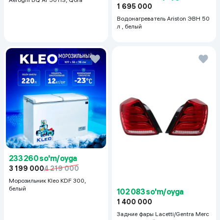
1 695 000
Водонагреватель Ariston ЭВН 50
л , белый
233 260 so'm/oyga
3 199 000
4 219 000
Морозильник Kleo KDF 300,
белый
102 083 so'm/oyga
1 400 000
Задние фары Lacetti/Gentra Merc