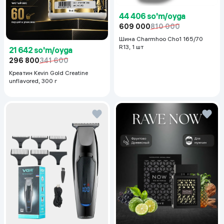
44 406 so'm/oyga
609 000
810 000
Шина Charmhoo Cho1 165/70
R13, 1 шт
21 642 so'm/oyga
296 800
341 600
Креатин Kevin Gold Creatine
unflavored, 300 г