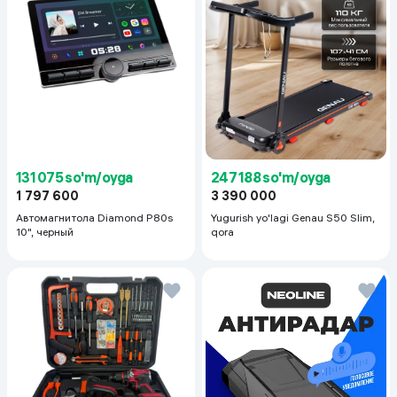
131 075 so'm/oyga
247 188 so'm/oyga
1 797 600
3 390 000
Автомагнитола Diamond P80s
Yugurish yo'lagi Genau S50 Slim,
10", черный
qora