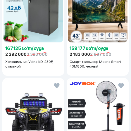
167 125 so'm/oyga
159 177 so'm/oyga
2 292 000
3 323 000
2 183 000
2 687 000
Холодильник Volna KD-230F,
Смарт телевизор Moonx Smart
стальной
43M850, черный