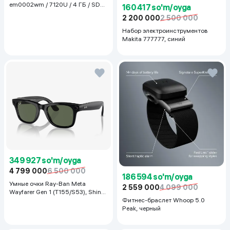
em0002wm / 7120U / 4 ГБ / SDD
160 417 so'm/oyga
128 ГБ / 14", Luna Grey
2 200 000
2 500 000
Набор электроинструментов
Makita 777777, синий
349 927 so'm/oyga
4 799 000
6 500 000
186 594 so'm/oyga
Умные очки Ray-Ban Meta
2 559 000
4 099 000
Wayfarer Gen 1 (T155/S53), Shiny
Black
Фитнес-браслет Whoop 5.0
Peak, черный