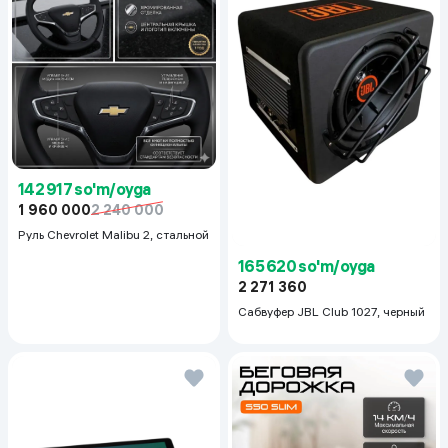
142 917 so'm/oyga
1 960 000
2 240 000
Руль Chevrolet Malibu 2, cтальной
165 620 so'm/oyga
2 271 360
Сабвуфер JBL Club 1027, черный