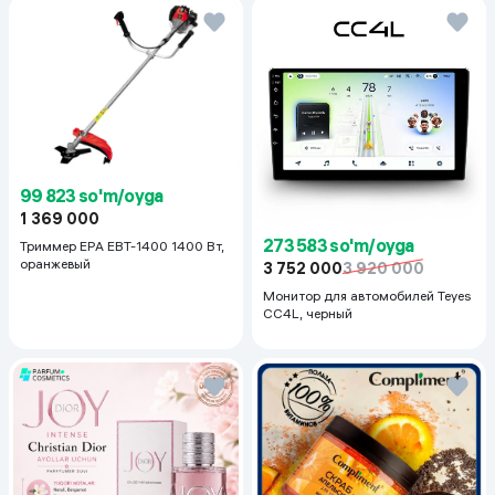
99 823 so'm/oyga
1 369 000
273 583 so'm/oyga
Триммер EPA EBT-1400 1400 Вт,
оранжевый
3 752 000
3 920 000
Монитор для автомобилей Teyes
CC4L, черный