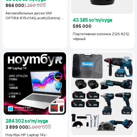
864 000
1 250 000
Автомобильные диски GM
OPTIRA R15x114(Lacetti/Gentra) 1
43 385 so'm/oyga
шт, серебряный
595 000
Портативная колонка ZQS 6212,
чёрный
284 302 so'm/oyga
3 899 000
5 000 000
Ноутбук HP Laptop 14z-