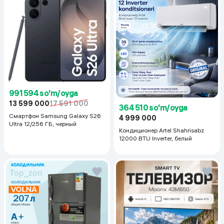
991 594 so'm/oyga
13 599 000
17 591 000
364 510 so'm/oyga
Смартфон Samsung Galaxy S26
4 999 000
Ultra 12/256 ГБ, черный
Кондиционер Artel Shahrisabz
12000 BTU Inverter, белый