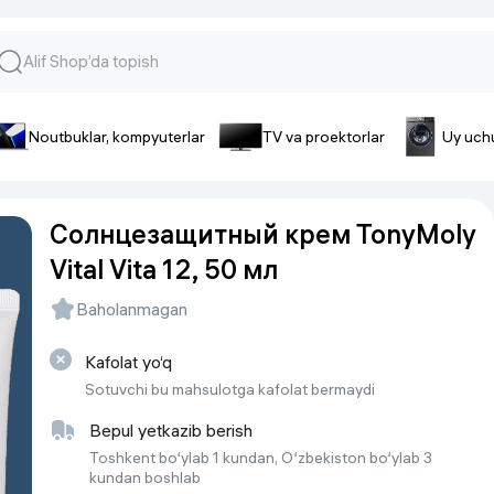
Noutbuklar, kompyuterlar
TV va proektorlar
Uy uch
lar va gadjetlar
 va telefonlar
Smartfonlar uchun aksessua
Солнцезащитный крем TonyMoly
lar
Smartfonlar uchun g’ilof
Vital Vita 12, 50 мл
nlar
iPhone uchun g’ilof
nlar
Quvvatlagich qurilmalar
Baholanmagan
ar
Plenkalar va steklo
nlar
Kafolat yo‘q
Tegishli tovarlar
fonlar
Sotuvchi bu mahsulotga kafolat bermaydi
Batareyalar va akkumulyatorlar
Bepul yetkazib berish
Kabellar
Toshkent bo‘ylab 1 kundan, O‘zbekiston bo‘ylab 3
kundan boshlab
Portativ batareyalar