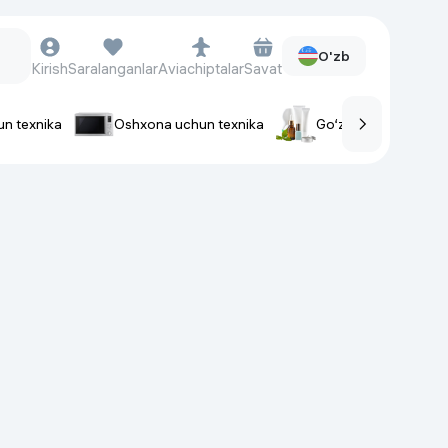
O'zb
Kirish
Saralanganlar
Aviachiptalar
Savat
un texnika
Oshxona uchun texnika
Go‘zallik va parvaris
rlar
Soat va aksessuarlar
Aqlli-soatlar
Qo'l soatlari
Aqlli uzuklar
Fitnes-brasletlar
Soat kamarlari
Foto apparatlari va Video-
kameralar
Fotoapparatlari