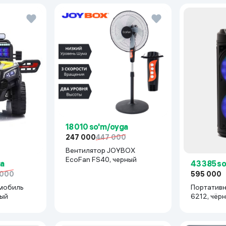
18 010 so'm/oyga
247 000
447 000
Вентилятор JOYBOX
EcoFan FS40, черный
ga
43 385 s
 000
595 000
мобиль
Портативн
рый
6212, чёр