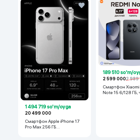
189 510 so'm/oy
2 599 000
2 989
Смартфон Xiaomi Redmi
Note 15 6/128 ГБ,
1 494 719 so'm/oyga
20 499 000
Смартфон Apple iPhone 17
Pro Max 256 ГБ
(nanoSim+eSim), Silver