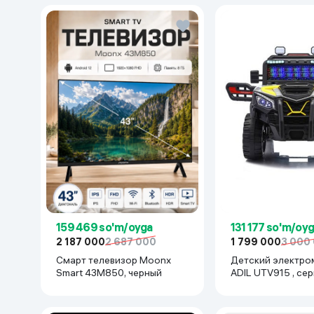
159 469 so'm/oyga
131 177 so'm/oy
2 187 000
2 687 000
1 799 000
3 000
Смарт телевизор Moonx
Детский электро
Smart 43M850, черный
ADIL UTV915 , се