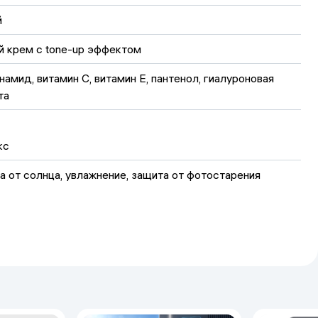
й
й крем с tone-up эффектом
амид, витамин C, витамин E, пантенол, гиалуроновая 
та
кс
а от солнца, увлажнение, защита от фотостарения
езащитный крем
сех типов