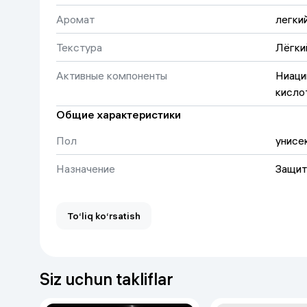
Аромат
легки
Текстура
Лёгки
Активные компоненты
Ниацин
кисло
Общие характеристики
Пол
унисе
Назначение
Защит
Тип продукта
Солнц
To‘liq ko‘rsatish
Тип кожи
для в
Объем
50 ml
Siz uchun takliflar