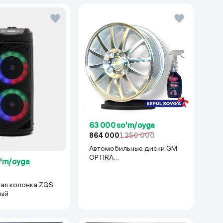
63 000 so'm/oyga
864 000
1 250 000
Автомобильные диски GM
OPTIRA
o'm/oyga
R15x114(Lacetti/Gentra) 1 шт,
серебряный
ая колонка ZQS
ный