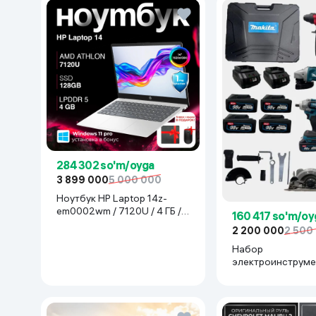
284 302 so'm/oyga
3 899 000
5 000 000
Ноутбук HP Laptop 14z-
em0002wm / 7120U / 4 ГБ /
160 417 so'm/oy
SDD 128 ГБ / 14", Luna Grey
2 200 000
2 500
Набор
электроинструме
Makita 777777, с