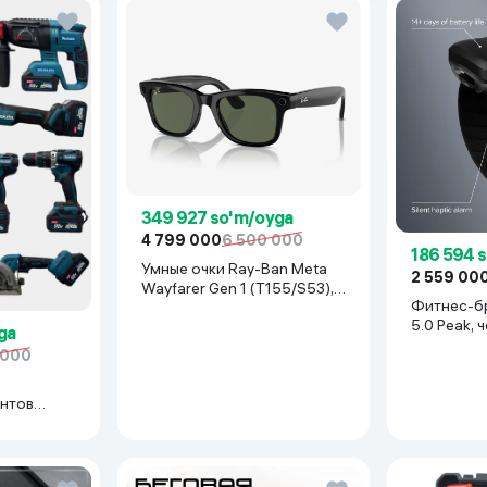
349 927 so'm/oyga
4 799 000
6 500 000
186 594 
Умные очки Ray-Ban Meta
2 559 00
Wayfarer Gen 1 (T155/S53),
Фитнес-б
Shiny Black
5.0 Peak, 
ga
 000
нтов
иний