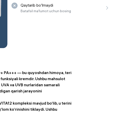
Qaytarib bo'lmaydi
 ko'zoynaklari
Batafsil ma'lumot uchun bosing
lar
0+ PA+++ — bu quyoshdan himoya, teri
p funksiyali kremdir. Ushbu mahsulot
i UVA va UVB nurlaridan samarali
digan qarish jarayonini
VITA12 kompleksi mavjud bo‘lib, u terini
‘lom ko‘rinishini tiklaydi. Ushbu