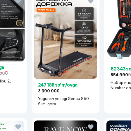
ga
62 343 s
 000
854 990
9
ibu 2,
Набор ин
247 188 so'm/oyga
Number on
3 390 000
BR-2B, кр
Yugurish yo'lagi Genau S50
Slim, qora