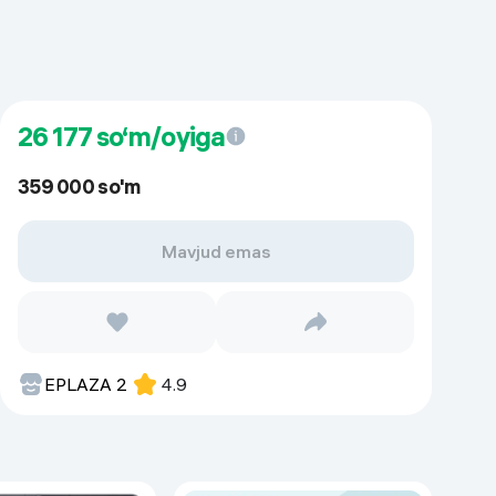
26 177
so‘m/oyiga
359 000 so'm
Mavjud emas
EPLAZA 2
4.9