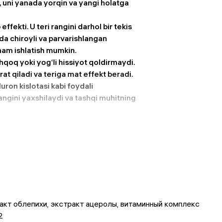
b, uni yanada yorqin va yangi holatga
ffekti. U teri rangini darhol bir tekis
ada chiroyli va parvarishlangan
 ham ishlatish mumkin.
shqoq yoki yog‘li hissiyot qoldirmaydi.
rat qiladi va teriga mat effekt beradi.
luron kislotasi kabi foydali
rangini yaxshilaydi va tashqi muhitning
qsa xiralashgan, rang notekisligi
m foydalanilganda teri yanada silliq,
акт облепихи, экстракт ацеролы, витаминный комплекс 
2