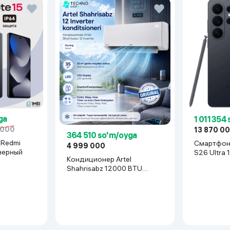
ga
1 011 354
 000
13 870 0
364 510 so'm/oyga
Смартфон Samsung Gala
4 999 000
 черный
S26 Ultra 
Кондиционер Artel
Shahrisabz 12000 BTU
Inverter, белый