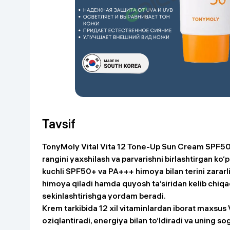
Go‘zallik va parvarish
Virtual haqiqat
Aqlli ko‘zoynak
Aqlli uy
O'yin uchun texnika
Sport tovarlari
Avtotovarlar
Tavsif
Bolalar buyumlari
TonyMoly Vital Vita 12 Tone-Up Sun Cream SPF5
rangini yaxshilash va parvarishni birlashtirgan ko‘
Qurilish va ta'mirlash
kuchli SPF50+ va PA+++ himoya bilan terini zararl
himoya qiladi hamda quyosh ta’siridan kelib chiqa
Zargarlik mahsulotlari
sekinlashtirishga yordam beradi.
Krem tarkibida 12 xil vitaminlardan iborat maxsus 
Uy uchun tovarlar
oziqlantiradi, energiya bilan to‘ldiradi va uning sog