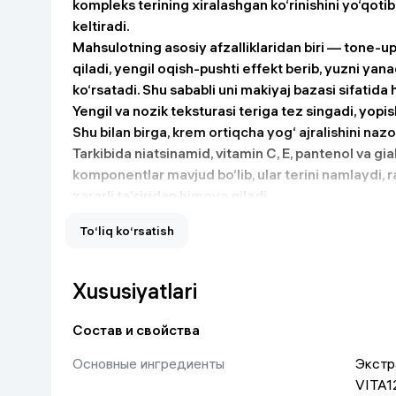
kompleks terining xiralashgan ko‘rinishini yo‘qoti
Uy va bog‘
keltiradi.
Mahsulotning asosiy afzalliklaridan biri — tone-up e
qiladi, yengil oqish-pushti effekt berib, yuzni yan
Kanselyariya
ko‘rsatadi. Shu sababli uni makiyaj bazasi sifatida
Yengil va nozik teksturasi teriga tez singadi, yopi
Maishiy kimyo
Shu bilan birga, krem ortiqcha yog‘ ajralishini nazo
Tarkibida niatsinamid, vitamin C, E, pantenol va gia
Kitoblar
komponentlar mavjud bo‘lib, ular terini namlaydi, 
zararli ta’siridan himoya qiladi.
Kiyim-kechak va Oyoq
Mahsulot barcha teri turlari uchun mos bo‘lib, ayni
kiyimlar
To‘liq ko‘rsatish
mavjud bo‘lgan teri uchun tavsiya etiladi. Muntaza
yorqin va sog‘lom ko‘rinishga ega bo‘ladi.
Xususiyatlari
Состав и свойства
Основные ингредиенты
Экстр
VITA1