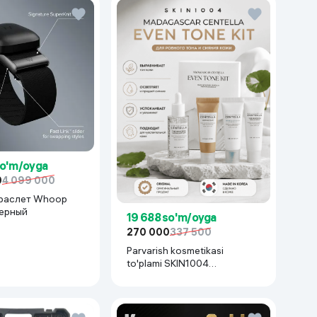
so'm/oyga
0
4 099 000
раслет Whoop
черный
19 688 so'm/oyga
270 000
337 500
Parvarish kosmetikasi
to'plami SKIN1004
Madagascar Centella Even
Tone Kit,