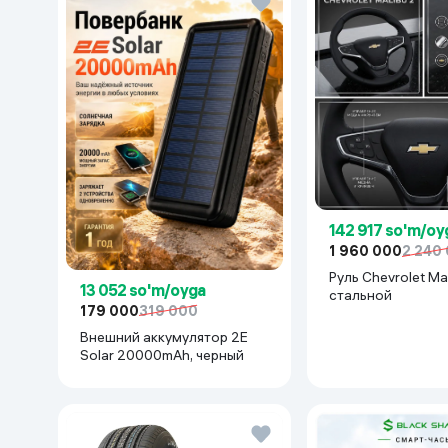
142 917 so'm/oy
1 960 000
2 240
Руль Chevrolet Mal
13 052 so'm/oyga
cтальной
179 000
319 000
Внешний аккумулятор 2E
Solar 20000mAh, черный