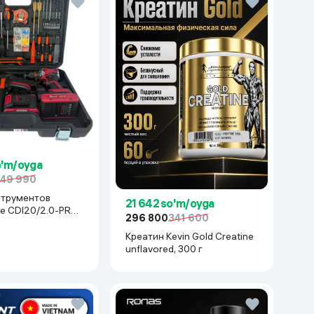
o'm/oyga
49 990
струментов
21 642 so'm/oyga
e CDI20/2.0-PRO-
296 800
341 600
асный
Креатин Kevin Gold Creatine
unflavored, 300 г