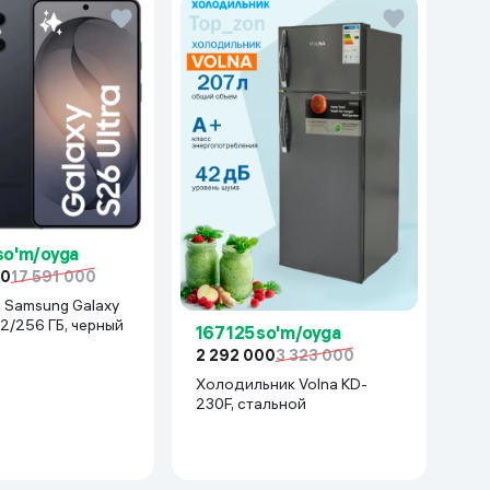
 so'm/oyga
00
17 591 000
xy
12/256 ГБ, черный
167 125 so'm/oyga
2 292 000
3 323 000
Холодильник Volna KD-
230F, стальной