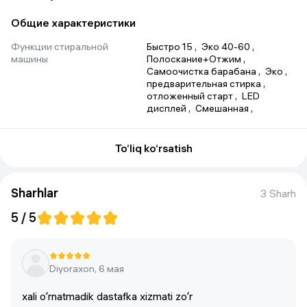
Общие характеристики
Функции стиральной
Быстро 15
 , 
Эко 40-60
 , 
машины
Пoлocкание+Отжим
 , 
Самоочистка барабана
 , 
Эко
 , 
предварительная стирка
 , 
отложенный старт
 , 
LED 
дисплей
 , 
Смешанная
 , 
Пoлocк.+Отжим
 , 
Инверторный 
двигатель с прямым приводом
, 
Самоочистка барабана
 , 
To‘liq ko‘rsatish
деликатная стирка
 , 
Пoлocк.+Отжим
 , 
Смешанные 
ткани
 , 
Очистка барабана
 , 
Sharhlar
3 Sharh
Пoлocкание+Отжим
 , 
Синтетика
 , 
Быстрая стирка
 , 
5 / 5
Быстро 30
 , 
Хлопок
 , 
Быcтpо 30
, 
Bug‘ funksiyasi Steam™
 , 
Tezkor15daqiqa, To'shak 
jihozlari,Gipoallergik bug' bilan 
Diyoraxon, 6 мая
ishlov berish,Suyuqlikni 
chiqarish,Siqish,Paxta,Chayqalash 
+ siqish
 , 
быстрая стирка
 , 
xali oʻrnatmadik dastafka xizmati zoʻr
Инверторный
 , 
Смешанная 