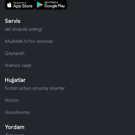
Servis
alif shopda soting!
Muddatli to'lov islomda
Qaytarish
Namoz vaqti
Hujjatlar
Sotish uchun umumiy shartlar
Nizom
Guvohnoma
Yordam