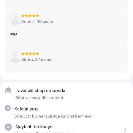
стирка
 , 
Система обнаружения 
пены
 , 
Эко 40-60
 , 
Хлопок 20°C
Максимально допустимая
Sovuq/20/30/40/60/95
Anonim, 10 июня
температура воды
зур
Тип загрузки
фронтальная загрузка
Программы и режимы
12 различных режимов
Скорость отжима
1000 об/мин
Sitora, 27 июля
Tezlik
15MIN
sensorli displey
Bor
Объем загрузки при отжиме
8 kg
Tovar alif shop omborida
Sifat va mavjudlik kafolati
Eko
40°-60°
Kafolat yo‘q
Тип управления
механический
 , 
сенсорный
Sotuvchi bu mahsulotga kafolat bermaydi
Уровень шума
60 дБ
Qaytarib bo'lmaydi
Alergiyga borlar uchun havfsizlik
Bor