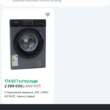
Batafsil ma'lumot uchun bosing
Установка
отдельно стоящая
Тип слива
с помощью насоса
Гарантия
3 года
Tez yuvish
15m
Максимальная загрузка белья
10 кг
174 927 so'm/oyga
2 399 000
2 899 000
Стиральная машина JPE JG60-
A214VE, темно-серый