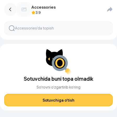
Accessories
3.9
Sotuvchida buni topa olmadik
So‘rovni o‘zgartirib ko‘ring
Sotuvchiga o‘tish