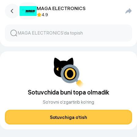
MAGA ELECTRONICS
4.9
Sotuvchida buni topa olmadik
So‘rovni o‘zgartirib ko‘ring
Sotuvchiga o‘tish