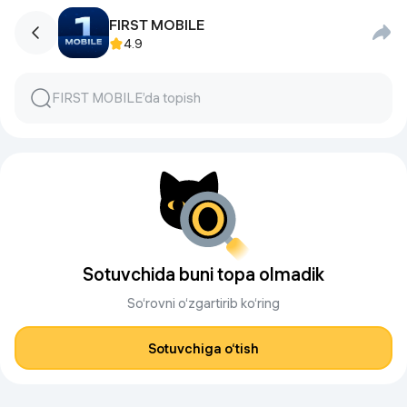
FIRST MOBILE
4.9
Sotuvchida buni topa olmadik
So‘rovni o‘zgartirib ko‘ring
Sotuvchiga o‘tish