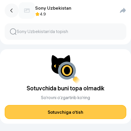
Sony Uzbekistan
4.9
Sotuvchida buni topa olmadik
So‘rovni o‘zgartirib ko‘ring
Sotuvchiga o‘tish