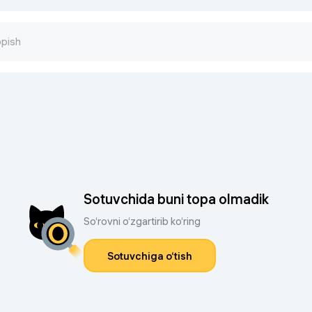
Sotuvchida buni topa olmadik
So‘rovni o‘zgartirib ko‘ring
Sotuvchiga o‘tish