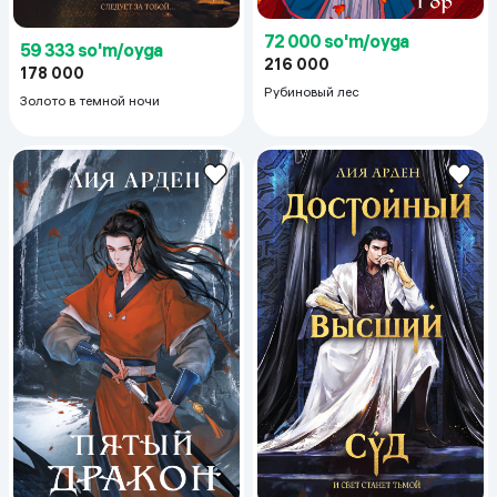
72 000 so'm/oyga
59 333 so'm/oyga
216 000
178 000
Рубиновый лес
Золото в темной ночи