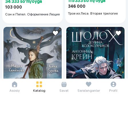
115 333 so'm/oyga
34 333 so'm/oyga
346 000
103 000
Трое из Леса. Вторая трилогия
Сон и Пепел. Оформление Люция
Asosiy
Katalog
Savat
Saralanganlar
Profil
44 667 so'm/oyga
54 000 so'm/oyga