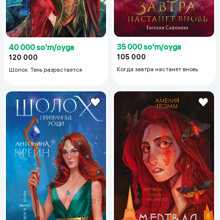
35 000 so'm/oyga
40 000 so'm/oyga
105 000
120 000
Когда завтра настанет вновь
Шолох. Тень разрастается