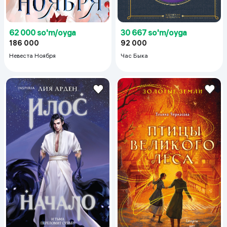
62 000 so'm/oyga
30 667 so'm/oyga
186 000
92 000
Невеста Ноября
Час Быка