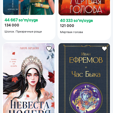
44 667 so'm/oyga
40 333 so'm/oyga
134 000
121 000
Шолох. Призрачные рощи
Мертвая голова