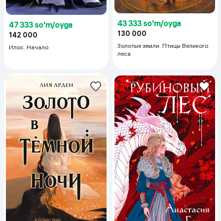
43 333 so'm/oyga
47 333 so'm/oyga
130 000
142 000
Золотые земли. Птицы Великого
Илос. Начало
леса