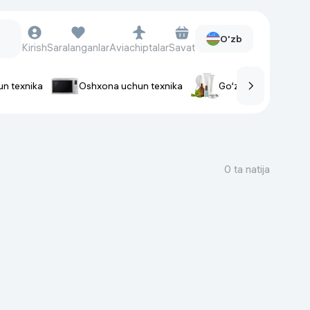
O'zb
Kirish
Saralanganlar
Aviachiptalar
Savat
un texnika
Oshxona uchun texnika
Go‘zallik va parvaris
rlar
Soat va aksessuarlar
Aqlli-soatlar
0 ta natija
Qo'l soatlari
Aqlli uzuklar
Fitnes-brasletlar
Soat kamarlari
Foto apparatlari va Video-
kameralar
Fotoapparatlari