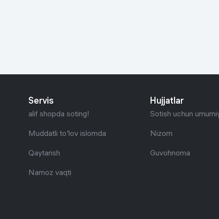
Go‘zallik va parvarish
Virtual haqiqat
Aqlli ko‘zoynak
Aqlli uy
O'yin uchun texnika
Sport tovarlari
Servis
Hujjatlar
Avtotovarlar
alif shopda soting!
Sotish uchun umumiy
Bolalar buyumlari
Muddatli to'lov islomda
Nizom
Qaytarish
Guvohnoma
Qurilish va ta'mirlash
Namoz vaqti
Zargarlik mahsulotlari
Uy uchun tovarlar