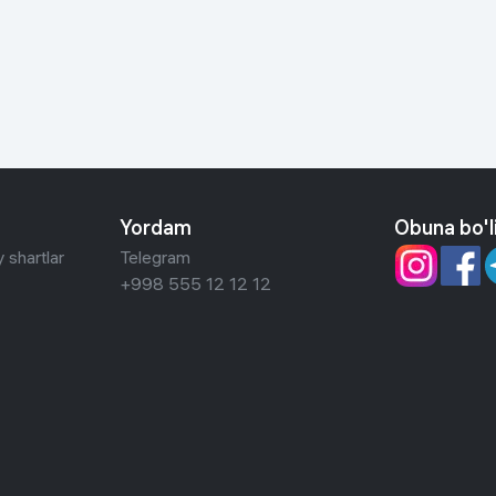
 ko'zoynaklari
lar
Yordam
Obuna bo'l
 shartlar
Telegram
+998 555 12 12 12