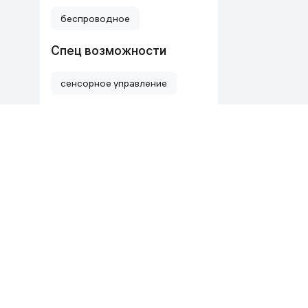
беспроводное
Спец возможности
сенсорное управление
Тип акустической
системы
вкладыши
Тип крепления
заушник
внутриушное
Тип подключения
беспроводное