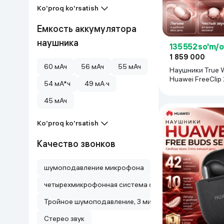
Ko'proq ko'rsatish
Емкость аккумулятора
наушника
135 552 so'm/
1 859 000
60 мАч
56 мАч
55 мАч
Наушники True W
Huawei FreeClip
54 мА*ч
49 мА·ч
золото
45 мАч
Ko'proq ko'rsatish
Качество звонков
шумоподавление микрофона
четырехмикрофонная система с ИИ шумоподавлением
Тройное шумоподавление, 3 микрофона с AI DNN /
Стерео звук