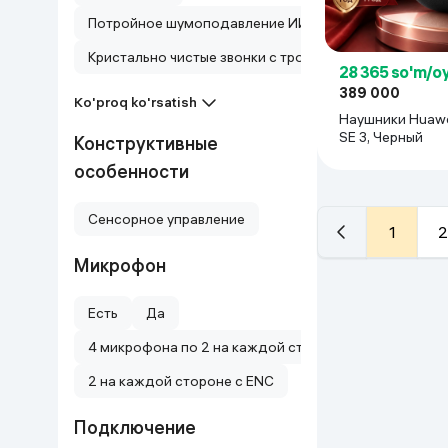
Потройное шумоподавление ИИ
Кристально чистые звонки с тройными микрофонами и 
28 365 so'm/o
389 000
Ko'proq ko'rsatish
Наушники Huawe
SE 3, Черный
Конструктивные
особенности
Сенсорное управление
1
2
Микрофон
Есть
Да
4 микрофона по 2 на каждой стороне
2 на каждой стороне с ENC
Подключение