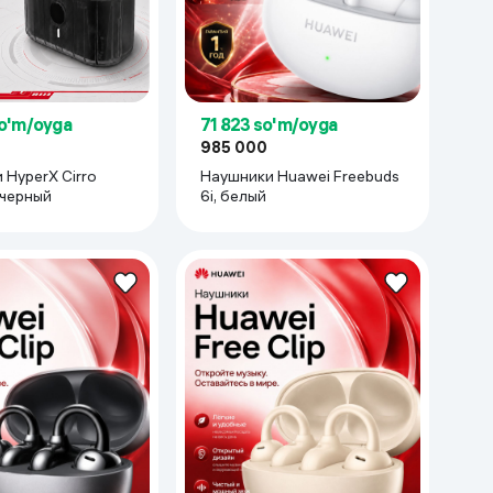
so'm/oyga
71 823 so'm/oyga
985 000
 HyperX Cirro
Наушники Huawei Freebuds
 черный
6i, белый