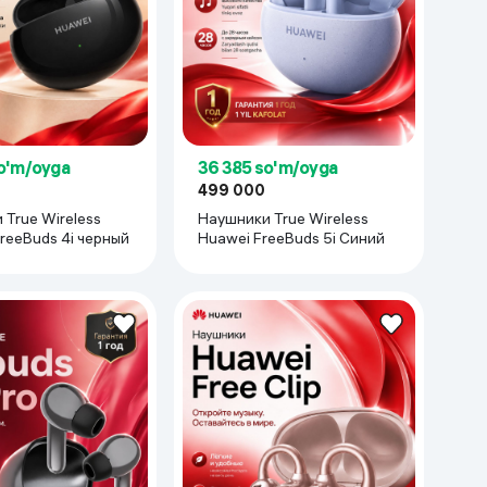
Kameralar
o'm/oyga
36 385 so'm/oyga
499 000
True Wireless
Наушники True Wireless
reeBuds 4i черный
Huawei FreeBuds 5i Синий