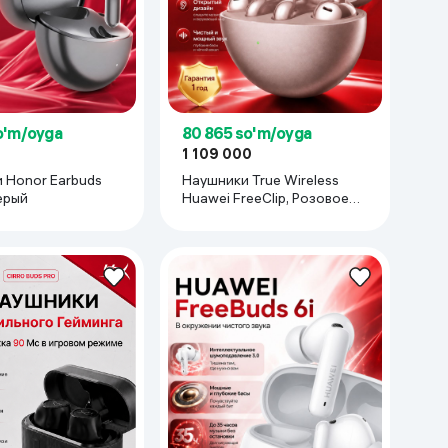
o'm/oyga
80 865 so'm/oyga
1 109 000
 Honor Earbuds
Наушники True Wireless
ерый
Huawei FreeClip, Розовое
золото