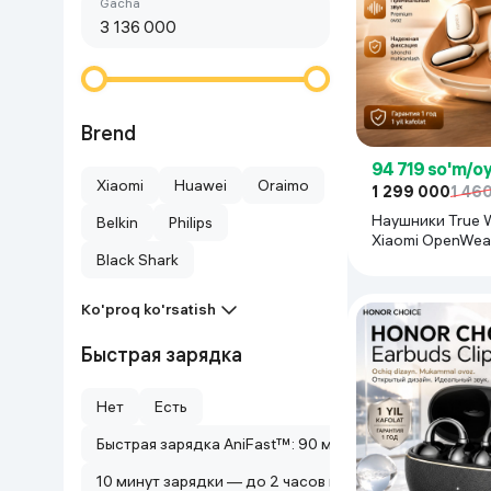
Birinchi arzon
gacha
Go‘zallik va parvarish
Virtual haqiqat
Aqlli ko‘zoynak
Aqlli uy
O'yin uchun texnika
Brend
94 719 so'm/o
Sport tovarlari
Xiaomi
Huawei
Oraimo
1 299 000
1 46
Наушники True W
Belkin
Philips
Avtotovarlar
Xiaomi OpenWear
M2503E1 золот
Black Shark
Bolalar buyumlari
Ko'proq ko'rsatish
Qurilish va ta'mirlash
Быстрая зарядка
Нет
Есть
Zargarlik mahsulotlari
Быстрая зарядка AniFast™: 90 минут использования 
Uy uchun tovarlar
10 минут зарядки — до 2 часов воспроизведения