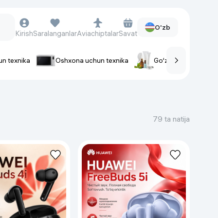
O'zb
Kirish
Saralanganlar
Aviachiptalar
Savat
un texnika
Oshxona uchun texnika
Go‘zallik va parvaris
rlar
Soat va aksessuarlar
Aqlli-soatlar
79 ta natija
Qo'l soatlari
Aqlli uzuklar
Fitnes-brasletlar
Soat kamarlari
Foto apparatlari va Video-
kameralar
Fotoapparatlari