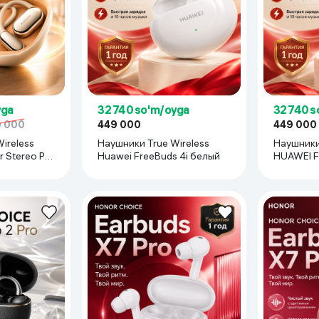
 ko'zoynaklari
lar
yga
32 740 so'm/oyga
32 740 s
0 000
449 000
449 000
ireless
Наушники True Wireless
Наушники 
 Stereo Pro
Huawei FreeBuds 4i белый
HUAWEI F
истый
после 10-минутной зарядки.