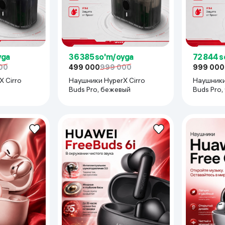
yga
36 385 so'm/oyga
72 844 
00
499 000
999 000
999 000
 Cirro
Наушники HyperX Cirro
Наушники
Buds Pro, бежевый
Buds Pro,