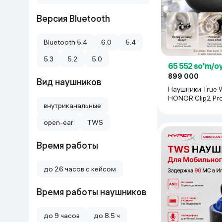
Uy va bog‘
Версия Bluetooth
Kanselyariya
Bluetooth 5.4
6.0
5.4
5.3
5.2
5.0
Maishiy kimyo
65 552 so'm/o
899 000
Вид наушников
Наушники True W
Kitoblar
HONOR Clip2 Pr
внутриканальные
Kiyim-kechak va Oyoq
open-ear
kiyimlar
TWS
Время работы
до 26 часов с кейсом
Время работы наушников
до 9 часов
до 8.5 ч