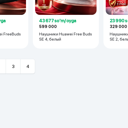
CrystalTalk AI
yga
43 677 so'm/oyga
23 990 
599 000
329 000
i FreeBuds
Наушники Huawei Free Buds
Наушники
SE 4, белый
SE 2, бел
3
4