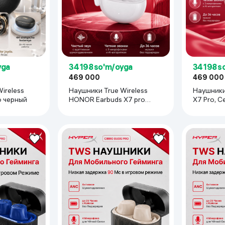
yga
34 198 so'm/oyga
34 198 s
469 000
469 000
ireless
Наушники True Wireless
Наушники
o черный
HONOR Earbuds X7 pro
X7 Pro, С
белый