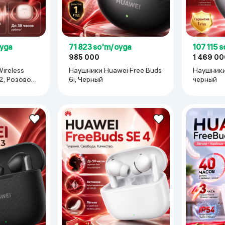
oyga
71 823 so'm/oyga
107 115 
985 000
1 469 00
ireless
Наушники Huawei Free Buds
Наушники 
 2, Розовое
6i, Черный
черный
, четкая передача голоса