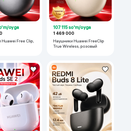
so'm/oyga
107 115 so'm/oyga
0
1 469 000
Huawei Free Clip,
Наушники Huawei FreeClip
True Wireless, розовый