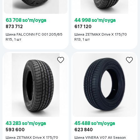
63 708 so'm/oyga
44 998 so'm/oyga
873 712
617 120
Шина FALCONN FC 001 205/65
Шина ZETMAX Drive X 175/70
R15, 1 шт
R13, 1 шт
43 283 so'm/oyga
45 488 so'm/oyga
593 600
623 840
Шина ZETMAX Drive X 175/70
Шина VINERA V07 All Season