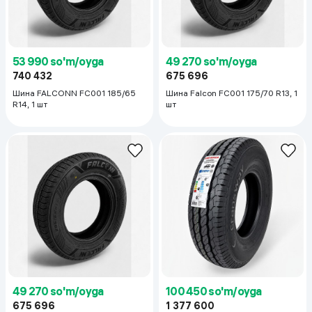
53 990 so'm/oyga
49 270 so'm/oyga
740 432
675 696
Шина FALCONN FC001 185/65
Шина Falcon FC001 175/70 R13, 1
R14, 1 шт
шт
49 270 so'm/oyga
100 450 so'm/oyga
675 696
1 377 600