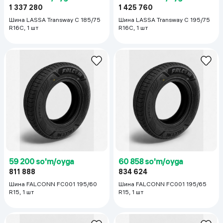
1 337 280
1 425 760
Шина LASSA Transway C 185/75
Шина LASSA Transway C 195/75
R16C, 1 шт
R16С, 1 шт
59 200 so'm/oyga
60 858 so'm/oyga
811 888
834 624
Шина FALCONN FC001 195/60
Шина FALCONN FC001 195/65
R15, 1 шт
R15, 1 шт