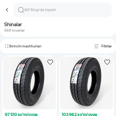
Shinalar
569 tovarlar
Birinchi mashhurlari
Filtrlar
97 510 so'm/oyga
103 962 so'm/oyga