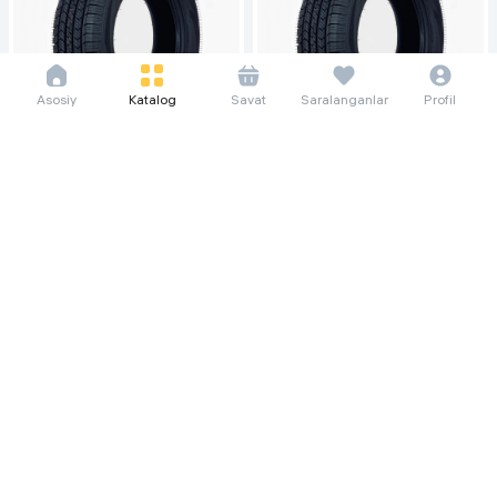
Asosiy
Katalog
Savat
Saralanganlar
Profil
56 105 so'm/oyga
75 787 so'm/oyga
769 440
1 039 360
Шина VINERA V07 All Season
Шина VINERA V07 All Season
205/65 R15, 1 шт
225/60 R17, 1 шт