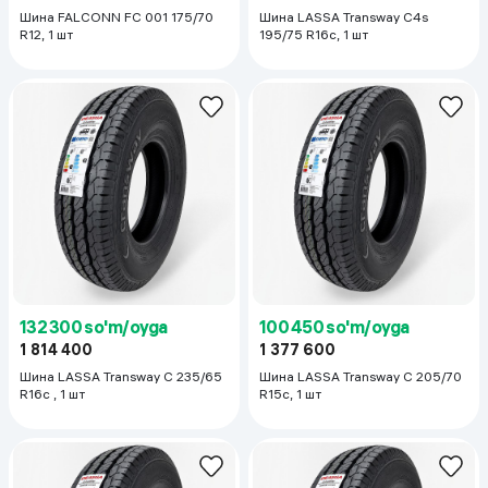
Шина FALCONN FC 001 175/70
Шина LASSA Transway C4s
R12, 1 шт
195/75 R16с, 1 шт
132 300 so'm/oyga
100 450 so'm/oyga
1 814 400
1 377 600
Шина LASSA Transway C 235/65
Шина LASSA Transway C 205/70
R16с , 1 шт
R15c, 1 шт