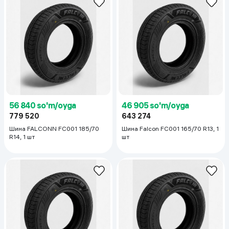
56 840 so'm/oyga
46 905 so'm/oyga
779 520
643 274
Шина FALCONN FC001 185/70
Шина Falcon FC001 165/70 R13, 1
R14, 1 шт
шт