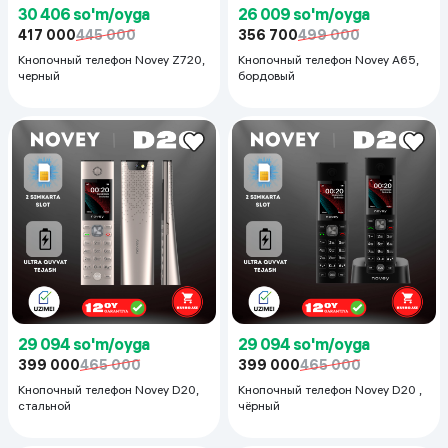
30 406 so'm/oyga
26 009 so'm/oyga
417 000
445 000
356 700
499 000
Кнопочный телефон Novey Z720,
Кнопочный телефон Novey A65,
черный
бордовый
29 094 so'm/oyga
29 094 so'm/oyga
399 000
465 000
399 000
465 000
Кнопочный телефон Novey D20,
Кнопочный телефон Novey D20 ,
стальной
чёрный