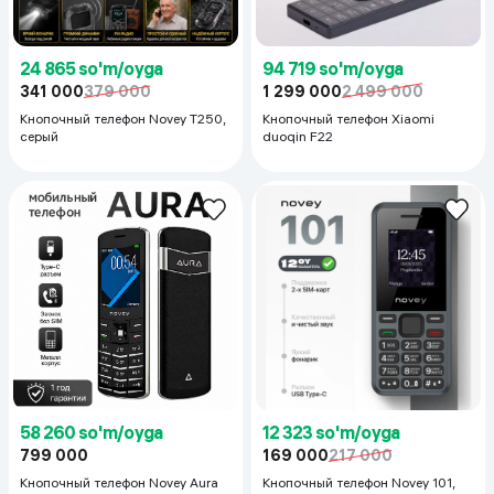
24 865 so'm/oyga
94 719 so'm/oyga
341 000
379 000
1 299 000
2 499 000
Кнопочный телефон Novey T250,
Кнопочный телефон Xiaomi
серый
duoqin F22
58 260 so'm/oyga
12 323 so'm/oyga
799 000
169 000
217 000
Кнопочный телефон Novey Aura
Кнопочный телефон Novey 101,