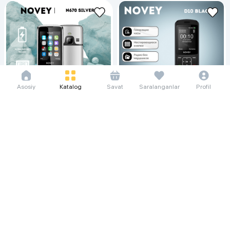
Asosiy
Katalog
Savat
Saralanganlar
Profil
26 469 so'm/oyga
32 010 so'm/oyga
363 000
473 000
439 000
600 000
Кнопочный телефон Novey N670,
Кнопочный телефон Novey D10 ,
серебристый
черный