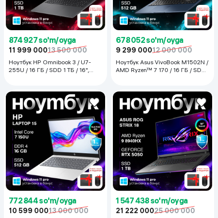
874 927 so'm/oyga
678 052 so'm/oyga
11 999 000
13 500 000
9 299 000
12 000 000
Ноутбук HP Omnibook 3 / U7-
Ноутбук Asus VivoBook M1502N /
255U / 16 ГБ / SDD 1 ТБ / 16",
AMD Ryzen™ 7 170 / 16 ГБ / SDD
Тёмно-серый
512 ГБ / 15.6", Quite Blue
772 844 so'm/oyga
1 547 438 so'm/oyga
10 599 000
13 000 000
21 222 000
25 000 000