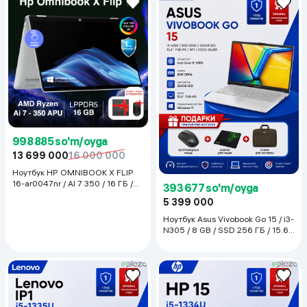
998 885 so'm/oyga
13 699 000
16 000 000
Ноутбук HP OMNIBOOK X FLIP
16-ar0047nr / AI 7 350 / 16 ГБ /
393 677 so'm/oyga
SDD 512 ГБ / 16", Meteor Silver
5 399 000
Ноутбук Asus Vivobook Go 15 / i3-
N305 / 8 GB / SSD 256 ГБ / 15.6",
Silver