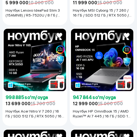
5 999 000
10 000 000
11 999 000
15 000 000
Ноутбук Lenovo IdeaPad Slim 3
Ноутбук MSI Cyborg 15 / 7 260 /
(15AMN8) / R5-7520U / 8 Гб /
16 ГБ / SDD 512 ГБ / RTX 5050 /
SDD 512 ГБ / 15.6", Luna Grey
15.6", Translucent Black
998 885 so'm/oyga
947 844 so'm/oyga
13 699 000
15 700 000
12 999 000
15 000 000
Ноутбук Acer Nitro V 7 260 / 16
Ноутбук HP OmniBook 15 / AMD
ГБ / SDD 512 ГБ / RTX 5050 / 16",
Ryzen™ AI 7 445 / 16 ГБ / SDD 1
Чёрный
ТБ / 16", Серый