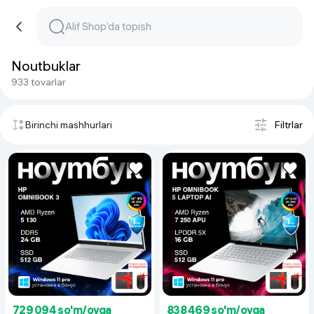
Noutbuklar
933 tovarlar
Birinchi mashhurlari
Filtrlar
729 094 so'm/oyga
838 469 so'm/oyga