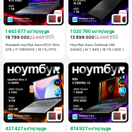
1 443 677 so'm/oyga
1 020 760 so'm/oyga
19 799 000
23 000 000
13 999 000
15 000 000
Игровой ноутбук Asus ROG Strix
Ноутбук Asus Zenbook UM
G16 / i7-13650HX / 16 Гб / RTX
3406G / AI 7 445 / 16 Гб / SDD 1
5060 / SDD 1 ТБ / 16", Eclipse
ТБ / 14", Jade Black
Gray
437 427 so'm/oyga
874 927 so'm/oyga