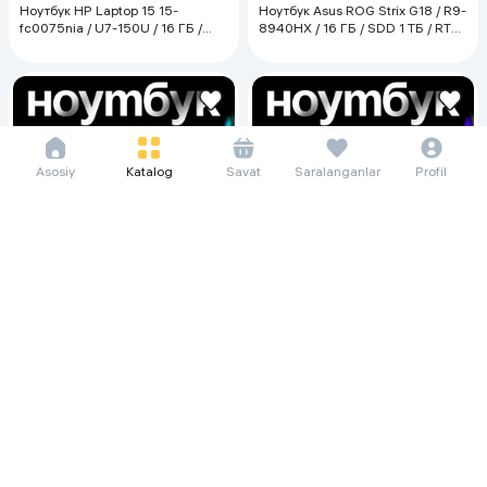
Ноутбук HP Laptop 15 15-
Ноутбук Asus ROG Strix G18 / R9-
fc0075nia / U7-150U / 16 ГБ /
8940HX / 16 ГБ / SDD 1 ТБ / RTX
SDD 512 ГБ / 15.6", Серебристый
5050 / 18", Eclipse Gray
Asosiy
Katalog
Savat
Saralanganlar
Profil
437 427 so'm/oyga
670 760 so'm/oyga
5 999 000
7 400 000
9 199 000
10 000 000
Ноутбук HP Laptop 15 15-fd0 / i3-
Ноутбук HP Laptop 15 / i7-1255U
1315U / 8 ГБ / SDD 256 ГБ / 15.6",
/ 16 ГБ / SDD 512 ГБ /15.6",
Silver
Серебристый