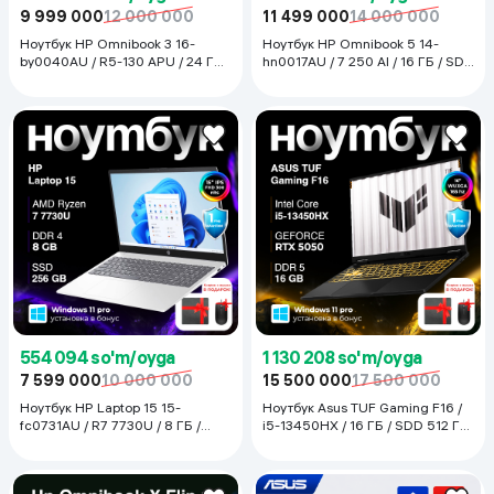
9 999 000
12 000 000
11 499 000
14 000 000
Ноутбук HP Omnibook 3 16-
Ноутбук HP Omnibook 5 14-
by0040AU / R5-130 APU / 24 ГБ /
hn0017AU / 7 250 AI / 16 ГБ / SDD
SDD 512 ГБ / 16", Glacier Silver
512 ГБ / 14", Glacier Silver
554 094 so'm/oyga
1 130 208 so'm/oyga
7 599 000
10 000 000
15 500 000
17 500 000
Ноутбук HP Laptop 15 15-
Ноутбук Asus TUF Gaming F16 /
fc0731AU / R7 7730U / 8 ГБ /
i5-13450HX / 16 ГБ / SDD 512 ГБ
SDD 256 ГБ / 15.6", Natural Silver
/ RTX 5050 / 16", Jaeger Gray