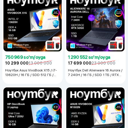
750 969 so'm/oyga
1 290 552 so'm/oyga
10 299 000
13 000 000
17 699 000
23 000 000
Ноутбук Asus VivoBook X15 / i7-
Ноутбук Dell Alienware 16 Aurora /
13620H / 16 ГБ / SDD 512 ГБ /
7 240H / 16 ГБ / SDD 1 ТБ / RTX
15.6", Quite Blue
5050 / 16", DA BLUE