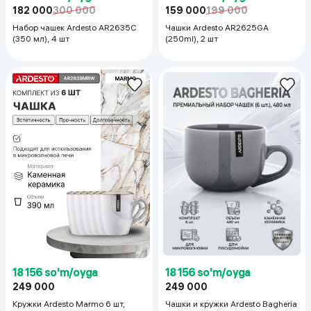
182 000
300 000
159 000
199 000
Набор чашек Ardesto AR2635C
Чашки Ardesto AR2625GA
(350 мл), 4 шт
(250ml), 2 шт
18 156 so'm/oyga
18 156 so'm/oyga
249 000
249 000
Кружки Ardesto Marmo 6 шт,
Чашки и кружки Ardesto Bagheria