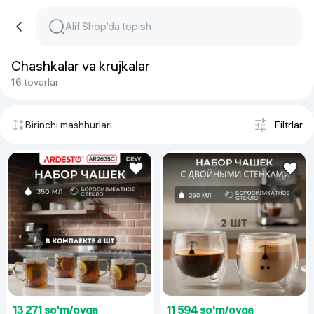
Chashkalar va krujkalar
16 tovarlar
Birinchi mashhurlari
Filtrlar
13 271 so'm/oyga
11 594 so'm/oyga