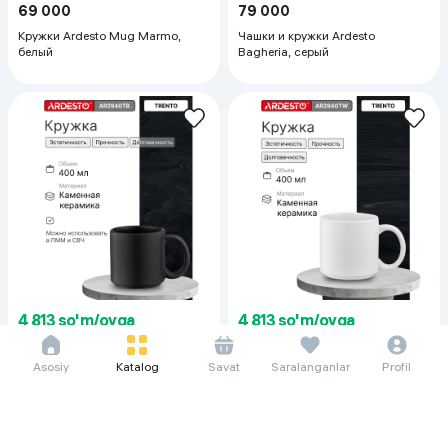
69 000
79 000
Кружки Ardesto Mug Marmo,
Чашки и кружки Ardesto
белый
Bagheria, серый
4 813 so'm/oyga
4 813 so'm/oyga
66 000
66 000
Чашки и кружки Ardesto Trento ,
Кружки Ardesto Trento, белый
Asosiy
Katalog
Savat
Saralanganlar
Profil
черный