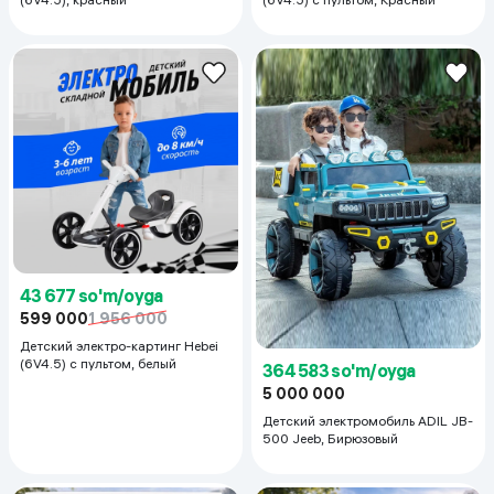
43 677 so'm/oyga
599 000
1 956 000
Детский электро-картинг Hebei
(6V4.5) с пультом, белый
364 583 so'm/oyga
5 000 000
Детский электромобиль ADIL JB-
500 Jeeb, Бирюзовый