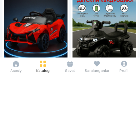
Asosiy
Katalog
Savat
Saralanganlar
Profil
72 844 so'm/oyga
58 260 so'm/oyga
999 000
799 000
1 099 000
Детский электромобиль ADIL B8,
Детский электромобиль ADIL
красный
LM996, чёрный