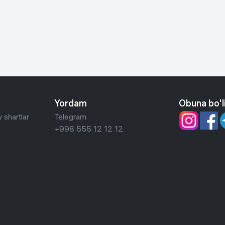
 ko'zoynaklari
lar
Yordam
Obuna bo'l
 shartlar
Telegram
+998 555 12 12 12