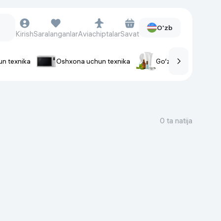
O'zb
Kirish
Saralanganlar
Aviachiptalar
Savat
un texnika
Oshxona uchun texnika
Go‘zallik va parvaris
rlar
Soat va aksessuarlar
Aqlli-soatlar
0 ta natija
Qo'l soatlari
Aqlli uzuklar
Fitnes-brasletlar
Soat kamarlari
Foto apparatlari va Video-
kameralar
Fotoapparatlari