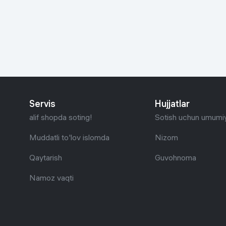
Go‘zallik va parvarish
Virtual haqiqat
Aqlli ko‘zoynak
Aqlli uy
O'yin uchun texnika
Sport tovarlari
Servis
Hujjatlar
Avtotovarlar
alif shopda soting!
Sotish uchun umumiy
Bolalar buyumlari
Muddatli to'lov islomda
Nizom
Qaytarish
Guvohnoma
Qurilish va ta'mirlash
Namoz vaqti
Zargarlik mahsulotlari
Uy uchun tovarlar