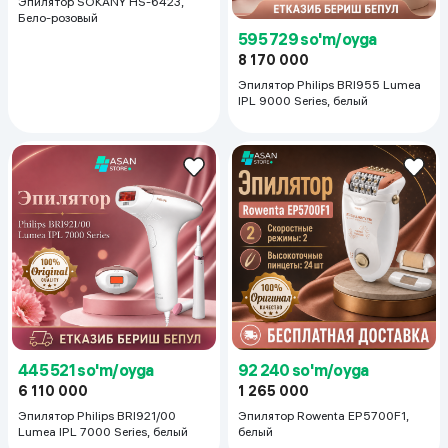
Эпилятор SOKANY HS-6423,
Бело-розовый
595 729 so'm/oyga
8 170 000
Эпилятор Philips BRI955 Lumea
IPL 9000 Series, белый
445 521 so'm/oyga
92 240 so'm/oyga
6 110 000
1 265 000
Эпилятор Philips BRI921/00
Эпилятор Rowenta EP5700F1,
Lumea IPL 7000 Series, белый
белый