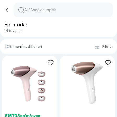
Epilatorlar
14 tovarlar
Birinchi mashhurlari
Filtrlar
615 708 so'm/oyga