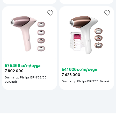
575 458 so'm/oyga
541 625 so'm/oyga
7 892 000
7 428 000
Эпилятор Philips BRI958/00,
Эпилятор Philips BRI955, белый
розовый