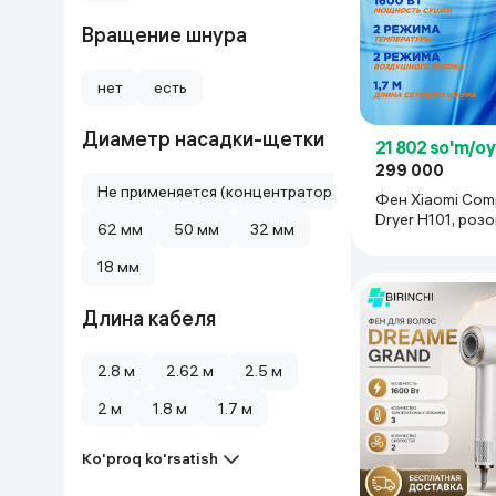
Uy va bog‘
Вращение шнура
нет
есть
Kanselyariya
Диаметр насадки-щетки
Maishiy kimyo
21 802 so'm/o
299 000
Не применяется (концентратор, а не щетка)
Фен Xiaomi Comp
Kitoblar
Dryer H101, роз
62 мм
50 мм
32 мм
Kiyim-kechak va Oyoq
18 мм
kiyimlar
Длина кабеля
2.8 м
2.62 м
2.5 м
2 м
1.8 м
1.7 м
Ko'proq ko'rsatish