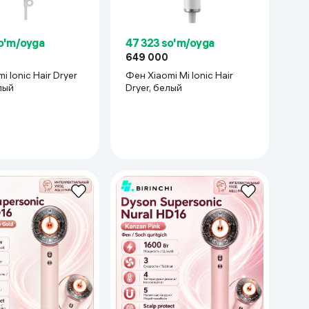
o'm/oyga
47 323 so'm/oyga
649 000
i Ionic Hair Dryer
Фен Xiaomi Mi Ionic Hair
лый
Dryer, белый