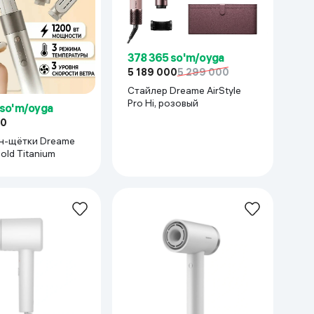
Kameralar
378 365 so'm/oyga
5 189 000
5 299 000
Cтайлер Dreame AirStyle
Pro Hi, розовый
 so'm/oyga
00
н-щётки Dreame
Gold Titanium