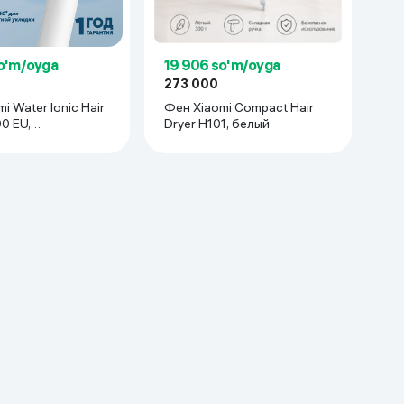
o'm/oyga
19 906 so'm/oyga
273 000
i Water Ionic Hair
Фен Xiaomi Compact Hair
0 EU,
Dryer H101, белый
тый-белый