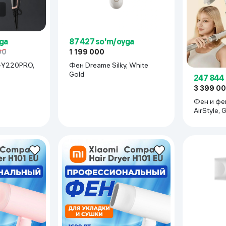
 ko'zoynaklari
lar
ga
87 427 so'm/oyga
00
1 199 000
-Y220PRO,
Фен Dreame Silky, White
Gold
247 844
3 399 0
Фен и фе
AirStyle, 