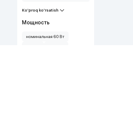
Ko'proq ko'rsatish
Мощность
номинальная 60 Вт
900 Вт
3000 Вт
2500 Вт
2400 Вт
2200 Вт
Ko'proq ko'rsatish
Напряжение
DC 7.4 В
220–240 В
220 vt
220 вт
Насадки