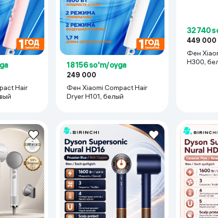
32 740 s
449 000
Фен Xiaom
H300, бе
yga
18 156 so'm/oyga
249 000
act Hair
Фен Xiaomi Compact Hair
овый
Dryer H101, белый