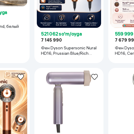
oyga
nd, белый
521 062 so'm/oyga
559 999
7 145 990
7 679 9
Фен Dyson Supersonic Nural
Фен Dyson
HD16, Prussian Blue/Rich
HD16, Cer
сор
Copper
Gold