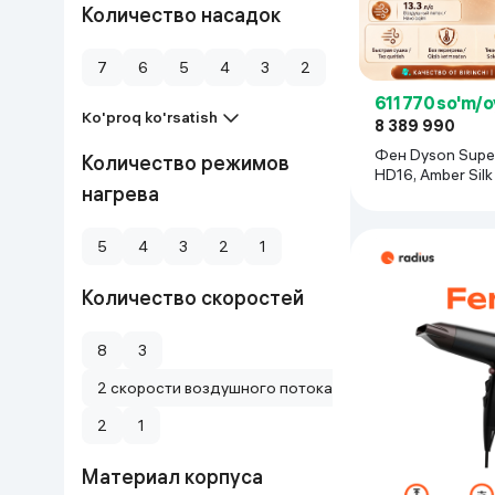
Количество насадок
7
6
5
4
3
2
611 770 so'm/
Ko'proq ko'rsatish
8 389 990
Фен Dyson Super
Количество режимов
HD16, Amber Silk
нагрева
5
4
3
2
1
Количество скоростей
8
3
2 скорости воздушного потока
2
1
Материал корпуса