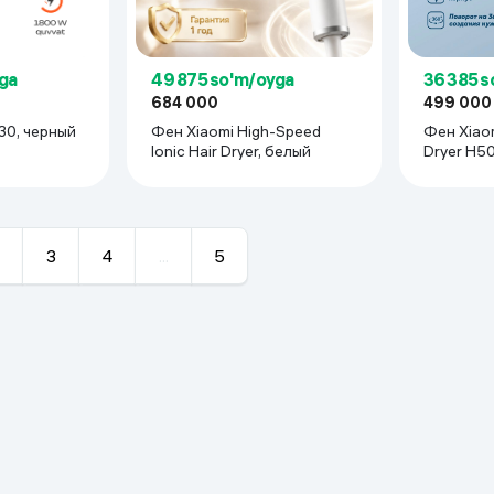
ga
49 875 so'm/oyga
36 385 s
684 000
499 000
30, черный
Фен Xiaomi High-Speed
Фен Xiaom
Ionic Hair Dryer, белый
Dryer H50
серебрис
3
4
...
5