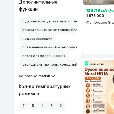
Дополнительные
функции
136 719 so'm/
1 875 000
с двойной защитой волос от перегрева
Фен Dreame Gra
режим защиты кожи головы Scalp protect
подача эссенции
плазменные ионы, AI-контроль температуры, TOF сен
петля для подвешивания
отрицательные ионы, холодный воздух
Ko'proq ko'rsatish
Кол-во температурных
режимов
7
5
4
3
2