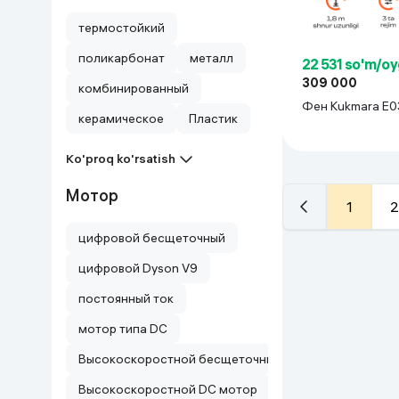
термостойкий
поликарбонат
металл
22 531 so'm/oy
309 000
комбинированный
Фен Kukmara E0
керамическое
Пластик
Ko'proq ko'rsatish
Мотор
1
2
цифровой бесщеточный
цифровой Dyson V9
постоянный ток
мотор типа DC
Высокоскоростной бесщеточный мотор
Высокоскоростной DC мотор