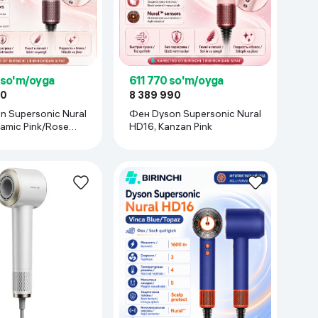
 so'm/oyga
611 770 so'm/oyga
90
8 389 990
 Supersonic Nural
Фен Dyson Supersonic Nural
amic Pink/Rose
HD16, Kanzan Pink