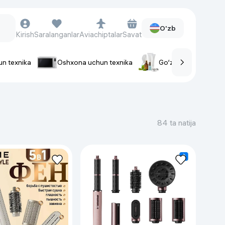
O'zb
Kirish
Saralanganlar
Aviachiptalar
Savat
un texnika
Oshxona uchun texnika
Go‘zallik va parvaris
rlar
Soat va aksessuarlar
Aqlli-soatlar
84 ta natija
Qo'l soatlari
Aqlli uzuklar
Fitnes-brasletlar
Soat kamarlari
Foto apparatlari va Video-
kameralar
Fotoapparatlari