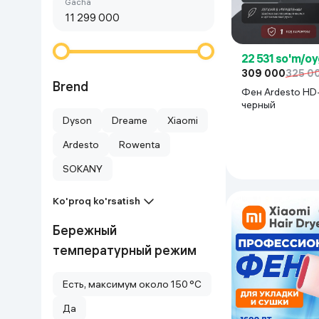
Birinchi arzon
gacha
Go‘zallik va parvarish
Virtual haqiqat
Aqlli ko‘zoynak
Aqlli uy
22 531 so'm/oy
309 000
325 0
O'yin uchun texnika
Brend
Фен Ardesto HD
черный
Sport tovarlari
Dyson
Dreame
Xiaomi
Ardesto
Rowenta
Avtotovarlar
SOKANY
Bolalar buyumlari
Ko'proq ko'rsatish
Qurilish va ta'mirlash
Бережный
температурный режим
Zargarlik mahsulotlari
Есть, максимум около 150 °C
Uy uchun tovarlar
Да