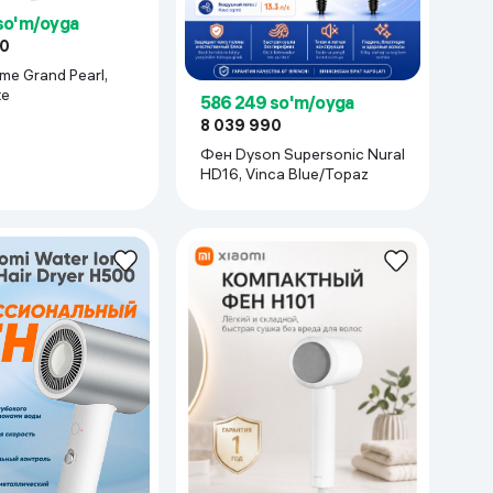
so'm/oyga
00
e Grand Pearl,
te
586 249 so'm/oyga
8 039 990
Фен Dyson Supersonic Nural
HD16, Vinca Blue/Topaz