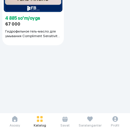
4 885 so'm/oyga
67 000
Гидрофильное гель-масло для
умывания Compliment Sensitivity,
150 мл
Asosiy
Katalog
Savat
Saralanganlar
Profil