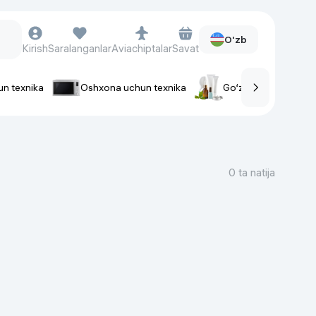
O'zb
Kirish
Saralanganlar
Aviachiptalar
Savat
un texnika
Oshxona uchun texnika
Go‘zallik va parvaris
rlar
Soat va aksessuarlar
Aqlli-soatlar
0 ta natija
Qo'l soatlari
Aqlli uzuklar
Fitnes-brasletlar
Soat kamarlari
Foto apparatlari va Video-
kameralar
Fotoapparatlari