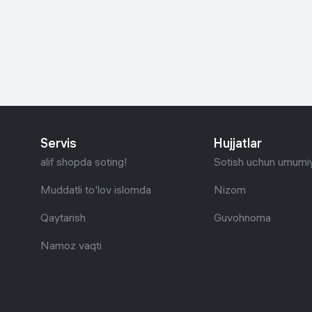
Go‘zallik va parvarish
Virtual haqiqat
Aqlli ko‘zoynak
Aqlli uy
O'yin uchun texnika
Sport tovarlari
Servis
Hujjatlar
Avtotovarlar
alif shopda soting!
Sotish uchun umumiy
Bolalar buyumlari
Muddatli to'lov islomda
Nizom
Qaytarish
Guvohnoma
Qurilish va ta'mirlash
Namoz vaqti
Zargarlik mahsulotlari
Uy uchun tovarlar