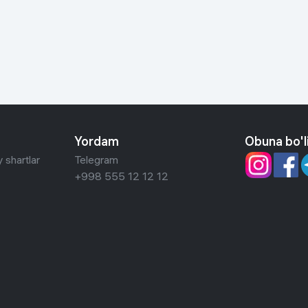
 ko'zoynaklari
lar
Yordam
Obuna bo'l
 shartlar
Telegram
+998 555 12 12 12