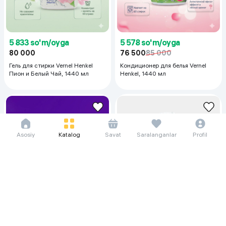
5 833 so'm/oyga
5 578 so'm/oyga
80 000
76 500
85 000
Гель для стирки Vernel Henkel
Кондиционер для белья Vernel
Пион и Белый Чай, 1440 мл
Henkel, 1440 мл
Asosiy
Katalog
Savat
Saralanganlar
Profil