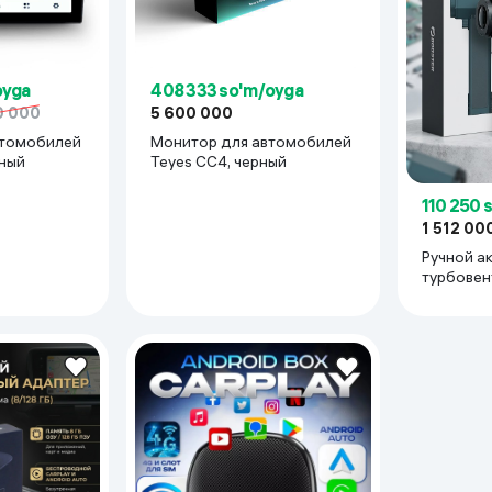
 ko'zoynaklari
lar
oyga
408 333 so'm/oyga
0 000
5 600 000
втомобилей
Монитор для автомобилей
рный
Teyes CC4, черный
110 250 
1 512 00
Ручной а
турбовен
TF64, Че