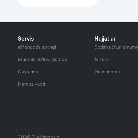
Servis
Hujjatlar
alif shopda soting!
Sotish uchun umumiy
Muddatli to'lov islomda
Nizom
Qaytarish
Guvohnoma
Namoz vaqti
2026 © alifshop.uz