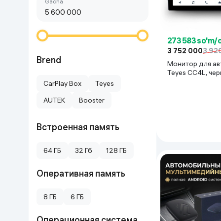
Birinchi arzon
gacha
Go‘zallik va parvarish
Virtual haqiqat
Aqlli ko‘zoynak
Aqlli uy
273 583 so'm/
3 752 000
3 92
O'yin uchun texnika
Brend
Монитор для а
Teyes CC4L, че
Sport tovarlari
CarPlay Box
Teyes
AUTEK
Booster
Avtotovarlar
Встроенная память
Bolalar buyumlari
64 ГБ
32 Гб
128 ГБ
Qurilish va ta'mirlash
Оперативная память
Zargarlik mahsulotlari
8 ГБ
6 ГБ
Uy uchun tovarlar
Операционная система