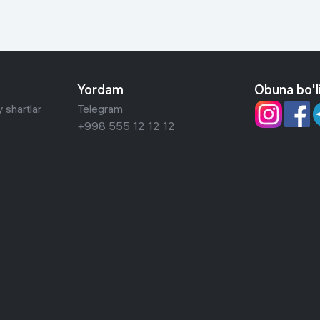
Yordam
Obuna bo'l
 shartlar
Telegram
+998 555 12 12 12