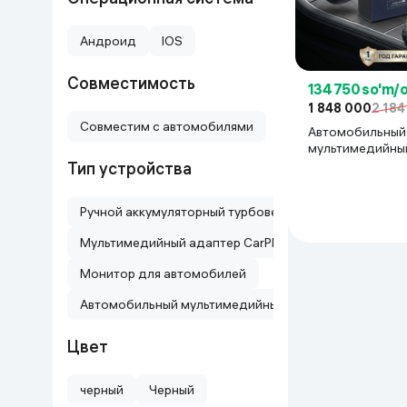
Uy va bog‘
Андроид
IOS
Kanselyariya
Совместимость
134 750 so'm/
1 848 000
2 184
Maishiy kimyo
Совместим с автомобилями
Автомобильный
мультимедийны
CarPlay Box AI B
Тип устройства
Kitoblar
Kiyim-kechak va Oyoq
Ручной аккумуляторный турбовентилятор
kiyimlar
Мультимедийный адаптер CarPlay/Android Auto
Монитор для автомобилей
Автомобильный мультимедийный адаптер
Цвет
черный
Черный