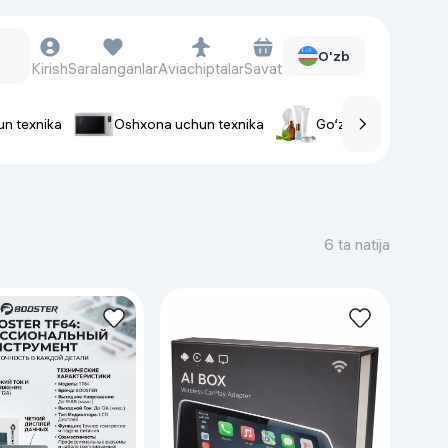
O'zb
Kirish
Saralanganlar
Aviachiptalar
Savat
un texnika
Oshxona uchun texnika
Go‘zallik va parvaris
rlar
Soat va aksessuarlar
Aqlli-soatlar
6 ta natija
Qo'l soatlari
Aqlli uzuklar
Fitnes-brasletlar
Soat kamarlari
Foto apparatlari va Video-
kameralar
Fotoapparatlari