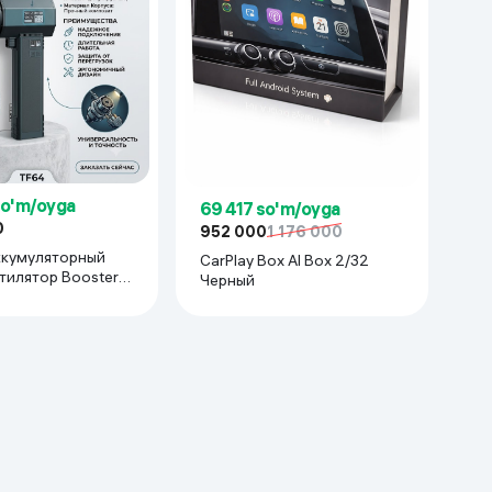
Kameralar
so'm/oyga
69 417 so'm/oyga
0
952 000
1 176 000
ккумуляторный
CarPlay Box AI Box 2/32
тилятор Booster
Черный
рный