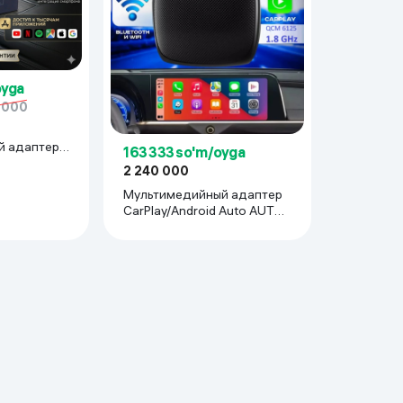
oyga
 000
й адаптер
163 333 so'm/oyga
ox, 8/128
2 240 000
Мультимедийный адаптер
CarPlay/Android Auto AUTEK
C200, черный