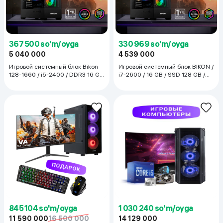
367 500 so'm/oyga
330 969 so'm/oyga
5 040 000
4 539 000
Игровой системный блок Bikon
Игровой системный блок BIKON /
128-1660 / i5-2400 / DDR3 16 GB
i7-2600 / 16 GB / SSD 128 GB /
/ SSD 128 GB / GTX 1660, черный
RX 580, черный
845 104 so'm/oyga
1 030 240 so'm/oyga
11 590 000
16 500 000
14 129 000