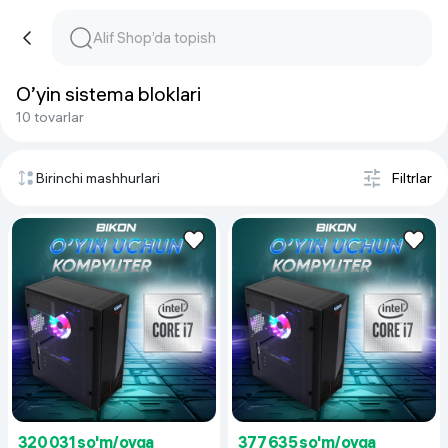
O’yin sistema bloklari
10 tovarlar
Birinchi mashhurlari
Filtrlar
320 031 so'm/oyga
377 635 so'm/oyga