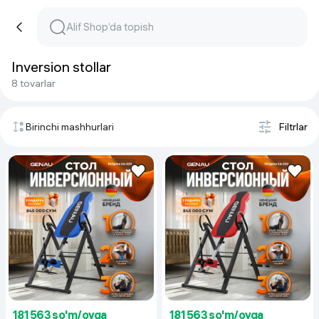
Inversion stollar
8 tovarlar
Birinchi mashhurlari
Filtrlar
181 563 so'm/oyga
181 563 so'm/oyga