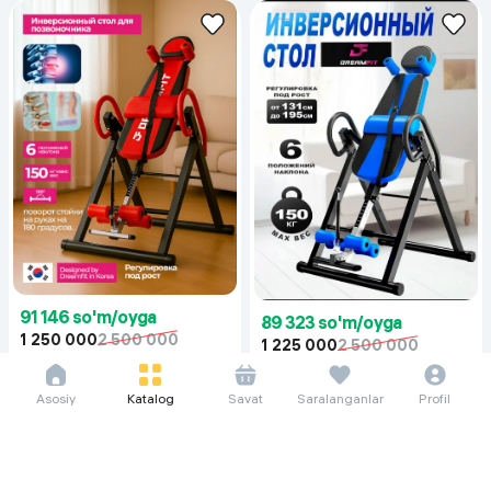
91 146 so'm/oyga
89 323 so'm/oyga
1 250 000
2 500 000
1 225 000
2 500 000
Инверсионный стол Dreamfit DF-
Инверсионный стол DreamFit
50P, красный
Grija aparat, синий
Asosiy
Katalog
Savat
Saralanganlar
Profil