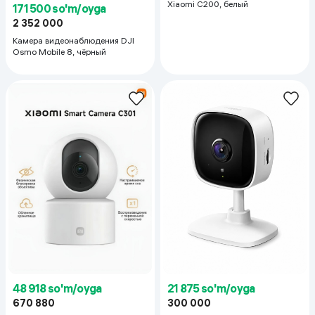
Xiaomi C200, белый
171 500 so'm/oyga
2 352 000
Камера видеонаблюдения DJI
Osmo Mobile 8, чёрный
48 918 so'm/oyga
21 875 so'm/oyga
670 880
300 000