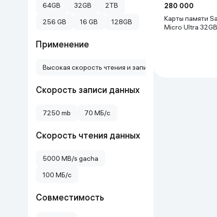
64GB
32GB
2TB
280 000
Uy va bog‘
Карты памяти S
256 GB
16 GB
128GB
Micro Ultra 32G
Kanselyariya
Применение
Maishiy kimyo
Высокая скорость чтения и записи, Мобильный телефо
Скорость записи данных
Kitoblar
Kiyim-kechak va Oyoq
7250 mb
70 МБ/с
kiyimlar
Скорость чтения данных
5000 MB/s gacha
100 МБ/с
Совместимость