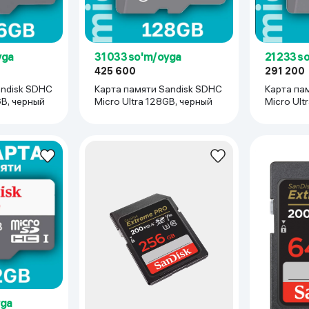
 ko'zoynaklari
lar
yga
31 033 so'm/oyga
21 233 s
425 600
291 200
andisk SDHC
Карта памяти Sandisk SDHC
Карта па
GB, черный
Micro Ultra 128GB, черный
Micro Ult
yga