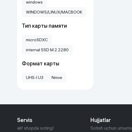
windows
WINDOWS/LINUX/MACBOOK
Тип карты памяти
microSDXC
internal SSD M.2 2280
Формат карты
UHS-I U3
Nmve
Servis
Hujjatlar
alif shopda soting!
Sotish uchun umumiy