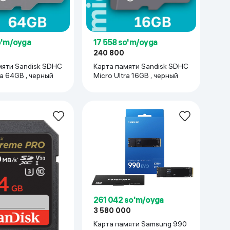
Kameralar
o'm/oyga
17 558 so'm/oyga
240 800
мяти Sandisk SDHC
Карта памяти Sandisk SDHC
ra 64GB , черный
Micro Ultra 16GB , черный
261 042 so'm/oyga
3 580 000
Карта памяти Samsung 990