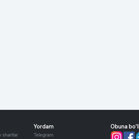
Yordam
Obuna bo'l
 shartlar
Telegram