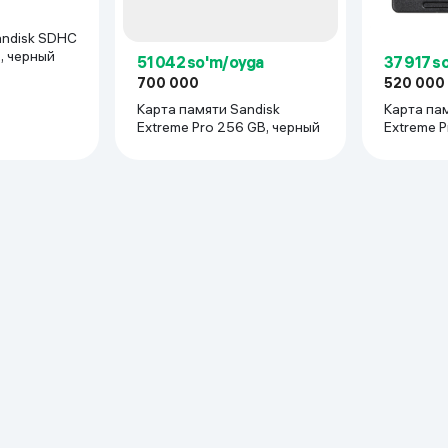
andisk SDHC
B, черный
51 042 so'm/oyga
37 917 s
700 000
520 000
Карта памяти Sandisk
Карта пам
Extreme Pro 256 GB, черный
Extreme 
н, Планшет, Записная книжка, Тахограф, Camera, Мониторинг, Дин
черный