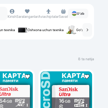
O'zb
Kirish
Saralanganlar
Aviachiptalar
Savat
un texnika
Oshxona uchun texnika
Go‘zallik va parvaris
rlar
Soat va aksessuarlar
Aqlli-soatlar
8 ta natija
Qo'l soatlari
Aqlli uzuklar
Fitnes-brasletlar
Soat kamarlari
Foto apparatlari va Video-
kameralar
Fotoapparatlari