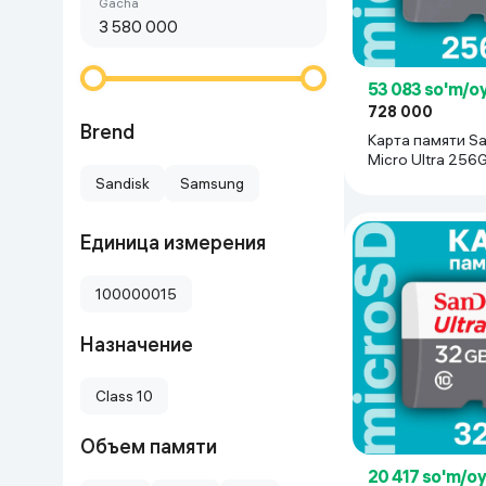
Birinchi arzon
gacha
Go‘zallik va parvarish
Virtual haqiqat
Aqlli ko‘zoynak
Aqlli uy
53 083 so'm/o
728 000
O'yin uchun texnika
Brend
Карта памяти S
Micro Ultra 256
Sport tovarlari
Sandisk
Samsung
Avtotovarlar
Единица измерения
Bolalar buyumlari
100000015
Назначение
Qurilish va ta'mirlash
Class 10
Zargarlik mahsulotlari
Объем памяти
Uy uchun tovarlar
20 417 so'm/o