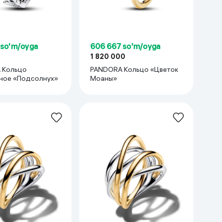
 so'm/oyga
606 667 so'm/oyga
1 820 000
 Кольцо
PANDORA Кольцо «Цветок
ное «Подсолнух»
Моаны»