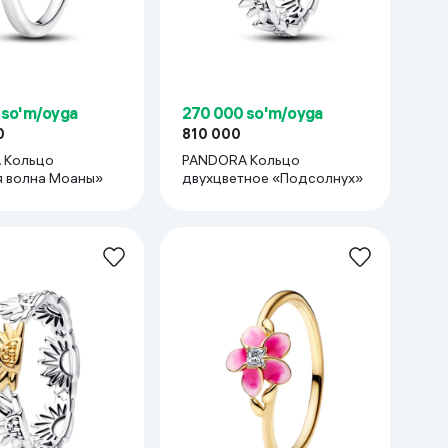
 so'm/oyga
270 000 so'm/oyga
0
810 000
 Кольцо
PANDORA Кольцо
 волна Моаны»
двухцветное «Подсолнух»