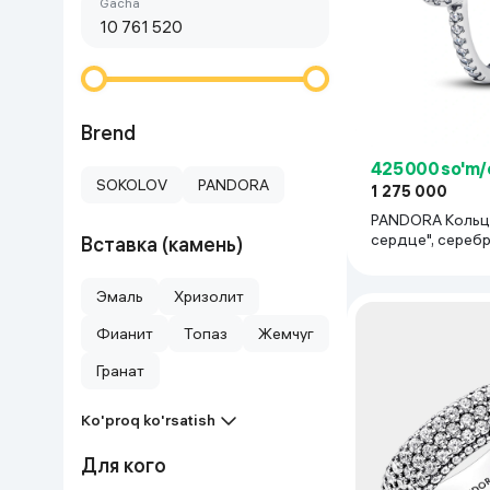
Birinchi arzon
gacha
Go‘zallik va parvarish
Virtual haqiqat
Aqlli ko‘zoynak
Aqlli uy
O'yin uchun texnika
Brend
425 000 so'm/
Sport tovarlari
SOKOLOV
PANDORA
1 275 000
PANDORA Кольц
Avtotovarlar
сердце", cереб
Вставка (камень)
пробы
Bolalar buyumlari
Эмаль
Хризолит
Фианит
Топаз
Жемчуг
Qurilish va ta'mirlash
Гранат
Zargarlik mahsulotlari
Ko'proq ko'rsatish
Для кого
Uy uchun tovarlar