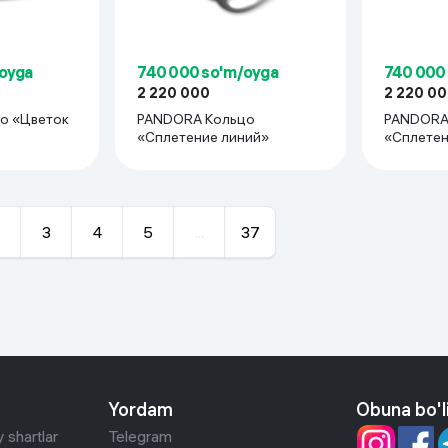
oyga
740 000 so'm/oyga
740 000
2 220 000
2 220 0
о «Цветок
PANDORA Кольцо
PANDORA
«Сплетение линий»
«Сплетен
3
4
5
...
37
Yordam
Obuna bo'l
 shartlar
Telegram