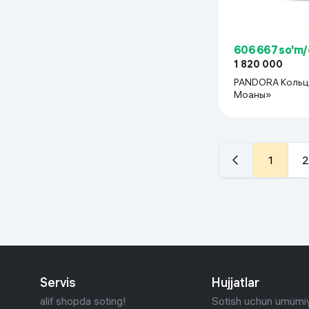
606 667 so'm/
1 820 000
PANDORA Кольц
Моаны»
1
2
Servis
Hujjatlar
alif shopda soting!
Sotish uchun umumiy