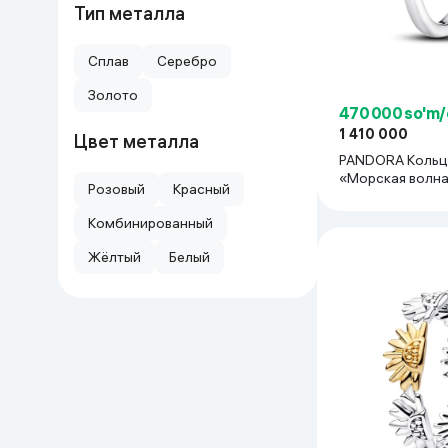
Тип металла
Сплав
Серебро
Золото
470 000 so'm/
1 410 000
Цвет металла
PANDORA Коль
«Морская волн
Розовый
Красный
Комбинированный
Жёлтый
Белый