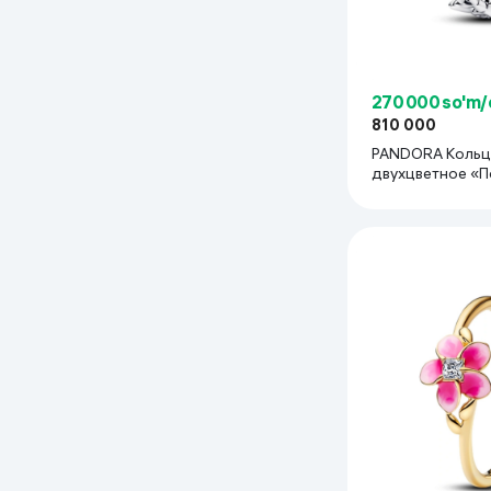
270 000 so'm/
810 000
PANDORA Коль
двухцветное «