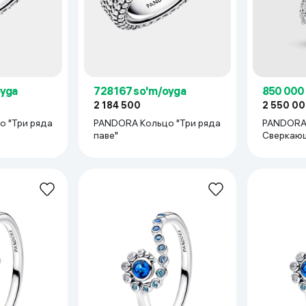
oyga
728 167 so'm/oyga
850 000
2 184 500
2 550 0
 "Три ряда
PANDORA Кольцо "Три ряда
PANDORA
паве"
Сверкаю