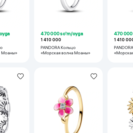
oyga
470 000 so'm/oyga
470 000
1 410 000
1 410 00
цо
PANDORA Кольцо
PANDORA
а Моаны»
«Морская волна Моаны»
«Морская