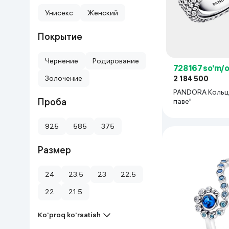
Унисекс
Женский
Uy va bog‘
Покрытие
Kanselyariya
Чернение
Родирование
Maishiy kimyo
728 167 so'm/
Золочение
2 184 500
PANDORA Кольцо
Kitoblar
Проба
паве"
Kiyim-kechak va Oyoq
925
kiyimlar
585
375
Размер
24
23.5
23
22.5
22
21.5
Ko'proq ko'rsatish