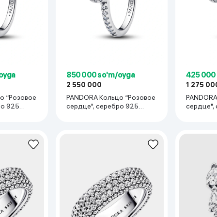
 ko'zoynaklari
lar
oyga
850 000 so'm/oyga
425 000
2 550 000
1 275 00
о “Розовое
PANDORA Кольцо “Розовое
PANDORA 
ро 925
сердце", cеребро 925
сердце",
пробы
пробы