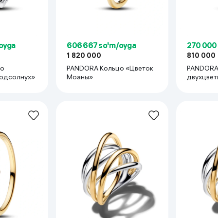
oyga
606 667 so'm/oyga
270 000
1 820 000
810 000
цо
PANDORA Кольцо «Цветок
PANDORA
Подсолнух»
Моаны»
двухцвет