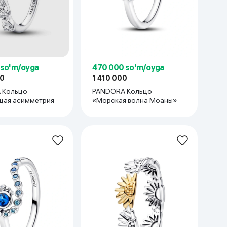
 so'm/oyga
470 000 so'm/oyga
00
1 410 000
 Кольцо
PANDORA Кольцо
щая асимметрия
«Морская волна Моаны»