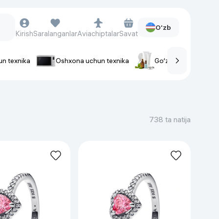
O'zb
Kirish
Saralanganlar
Aviachiptalar
Savat
un texnika
Oshxona uchun texnika
Go‘zallik va parvaris
rlar
Soat va aksessuarlar
Aqlli-soatlar
738 ta natija
Qo'l soatlari
Aqlli uzuklar
Fitnes-brasletlar
Soat kamarlari
Foto apparatlari va Video-
kameralar
Fotoapparatlari