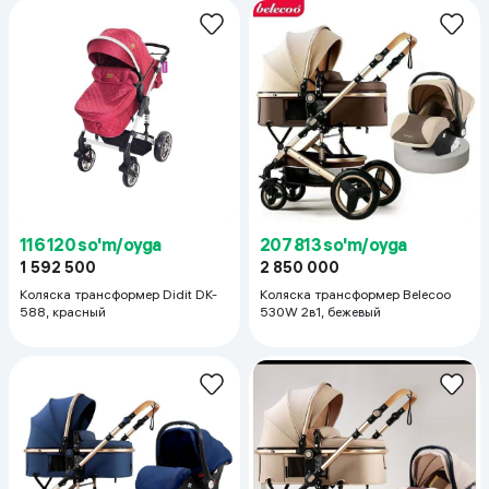
116 120 so'm/oyga
207 813 so'm/oyga
1 592 500
2 850 000
Коляска трансформер Didit DK-
Коляска трансформер Belecoo
588, красный
530W 2в1, бежевый