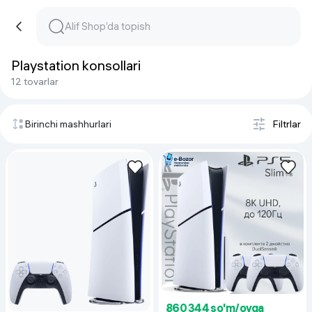
Playstation konsollari
12 tovarlar
Birinchi mashhurlari
Filtrlar
860 344 so'm/oyga