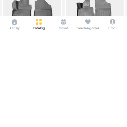
Asosiy
Katalog
Savat
Saralanganlar
Profil
7 292 so'm/oyga
14 583 so'm/oyga
100 000
200 000
Коврики для салона автомобиля
Коврики для салона автомобиля
Poliplast Kia Soul, черный
Poliplast Kia Sorento IV, черный