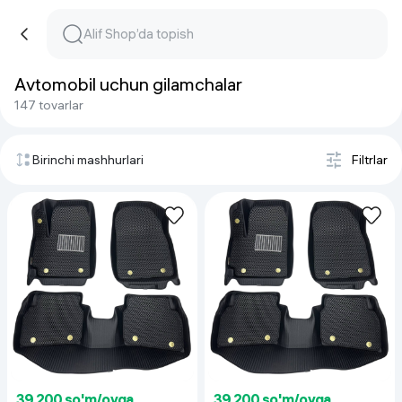
Avtomobil uchun gilamchalar
147 tovarlar
Birinchi mashhurlari
Filtrlar
39 200 so'm/oyga
39 200 so'm/oyga