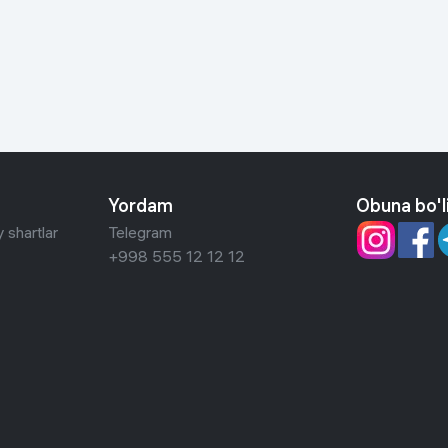
 ko'zoynaklari
lar
Yordam
Obuna bo'l
 shartlar
Telegram
+998 555 12 12 12