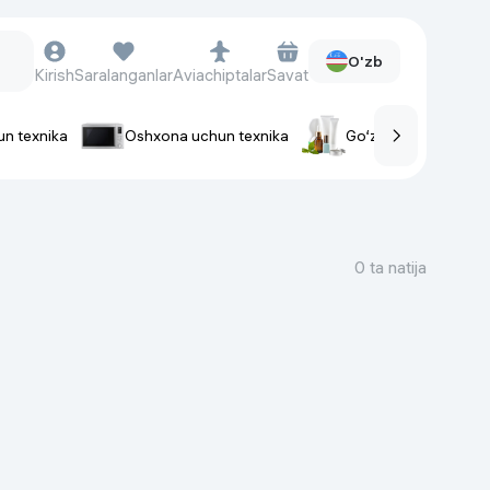
O'zb
Kirish
Saralanganlar
Aviachiptalar
Savat
un texnika
Oshxona uchun texnika
Go‘zallik va parvaris
rlar
Soat va aksessuarlar
Aqlli-soatlar
0 ta natija
Qo'l soatlari
Aqlli uzuklar
Fitnes-brasletlar
Soat kamarlari
Foto apparatlari va Video-
kameralar
Fotoapparatlari