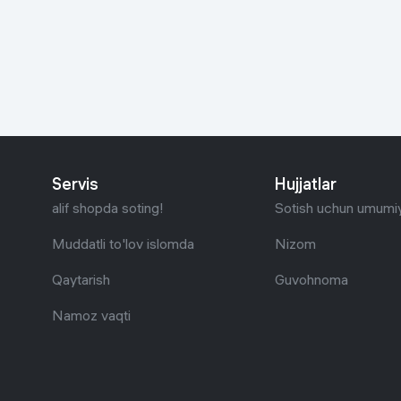
Go‘zallik va parvarish
Virtual haqiqat
Aqlli ko‘zoynak
Aqlli uy
O'yin uchun texnika
Sport tovarlari
Servis
Hujjatlar
Avtotovarlar
alif shopda soting!
Sotish uchun umumiy
Bolalar buyumlari
Muddatli to'lov islomda
Nizom
Qaytarish
Guvohnoma
Qurilish va ta'mirlash
Namoz vaqti
Zargarlik mahsulotlari
Uy uchun tovarlar