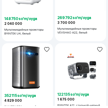
269 792 so'm/oyga
148 750 so'm/oyga
3 700 000
2 040 000
Мультимедийныe проекторы
Мультимедийныe проекторы
VEVSHAO A22, белый
BYINTEK U4, белый
122 135 so'm/oyga
352 115 so'm/oyga
1 675 000
4 829 000
BYINTEK A12, стальной-черный
BYINTEK P70, стальной