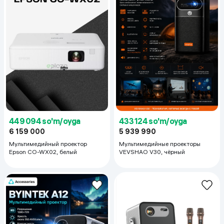
449 094 so'm/oyga
433 124 so'm/oyga
6 159 000
5 939 990
Мультимедийный проектор
Мультимедийныe проекторы
Epson CO-WX02, белый
VEVSHAO V30, чёрный