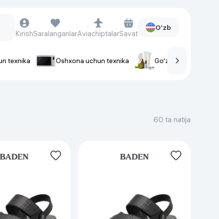
O'zb
Kirish
Saralanganlar
Aviachiptalar
Savat
un texnika
Oshxona uchun texnika
Go‘zallik va parvaris
rlar
Soat va aksessuarlar
Aqlli-soatlar
60 ta natija
Qo'l soatlari
Aqlli uzuklar
Fitnes-brasletlar
Soat kamarlari
Foto apparatlari va Video-
kameralar
Fotoapparatlari