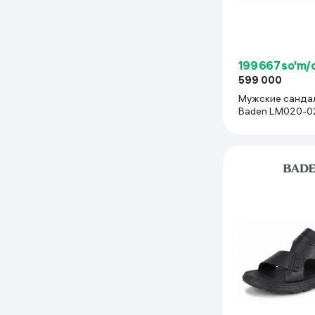
199 667 so'm/
599 000
Мужские санда
Baden LM020-02
Черный