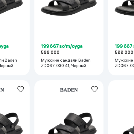
 ko'zoynaklari
lar
oyga
199 667 so'm/oyga
199 667
599 000
599 000
ли Baden
Мужские сандали Baden
Мужские 
Черный
ZD067-030 41, Черный
ZD067-03