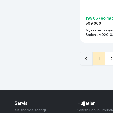
199 667 so'm/
599 000
Мужские сандал
Baden LM020-02
Черный
1
2
Servis
Hujjatlar
alif shopda soting!
Sotish uchun umumiy