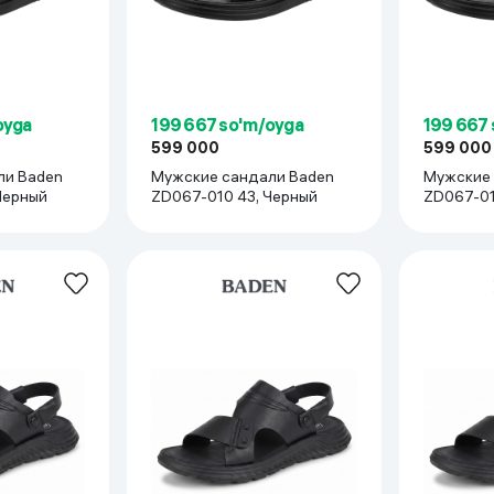
oyga
199 667 so'm/oyga
199 667
599 000
599 000
ли Baden
Мужские сандали Baden
Мужские 
Черный
ZD067-010 43, Черный
ZD067-01