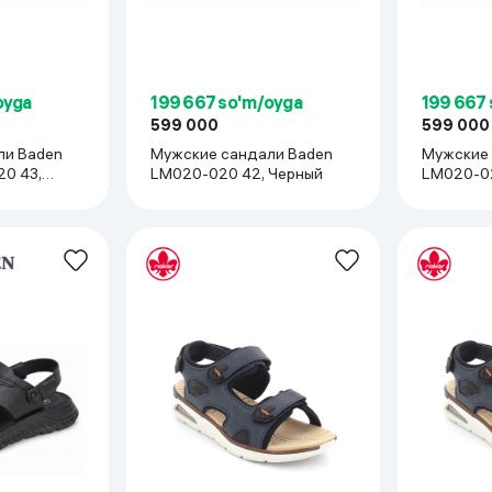
oyga
199 667 so'm/oyga
199 667
599 000
599 000
ли Baden
Мужские сандали Baden
Мужские 
0 43,
LM020-020 42, Черный
LM020-02