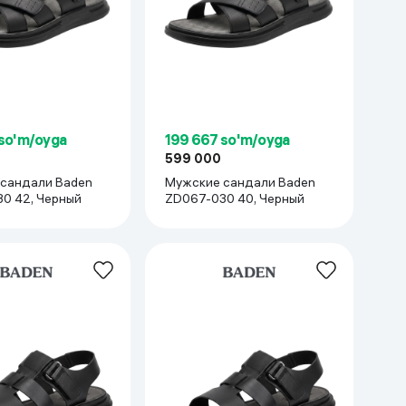
Kameralar
 so'm/oyga
199 667 so'm/oyga
599 000
сандали Baden
Мужские сандали Baden
0 42, Черный
ZD067-030 40, Черный