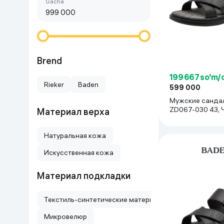
Birinchi arzon
gacha
Go‘zallik va parvarish
Virtual haqiqat
Aqlli ko‘zoynak
Aqlli uy
O'yin uchun texnika
Brend
199 667 so'm/
Sport tovarlari
Rieker
Baden
599 000
Мужские санда
Avtotovarlar
ZD067-030 43, 
Материал верха
Bolalar buyumlari
Натуральная кожа
Искусственная кожа
Qurilish va ta'mirlash
Материал подкладки
Zargarlik mahsulotlari
Текстиль-синтетические материалы
Uy uchun tovarlar
Микровелюр