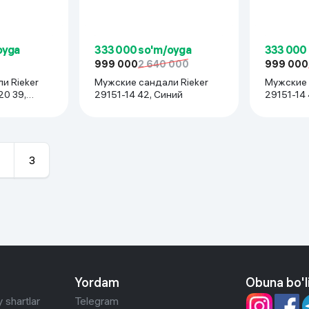
oyga
333 000 so'm/oyga
333 000
999 000
2 640 000
999 000
и Rieker
Мужские сандали Rieker
Мужские 
0 39,
29151-14 42, Синий
29151-14 
3
Yordam
Obuna bo'l
 shartlar
Telegram