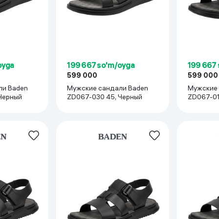
oyga
199 667 so'm/oyga
199 667
599 000
599 000
ли Baden
Мужские сандали Baden
Мужские 
Черный
ZD067-030 45, Черный
ZD067-01