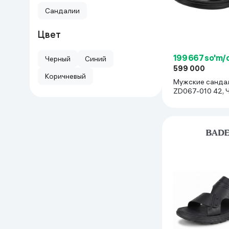
Сандалии
Цвет
199 667 so'm/
Черный
Синий
599 000
Коричневый
Мужские санда
ZD067-010 42, 