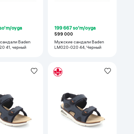
 so'm/oyga
199 667 so'm/oyga
599 000
сандали Baden
Мужские сандали Baden
0 41, черный
LM020-020 44, Черный