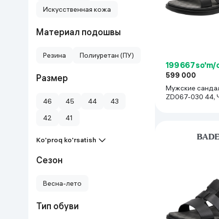
Искусственная кожа
Uy va bog‘
Материал подошвы
Kanselyariya
Резина
Полиуретан (ПУ)
Maishiy kimyo
199 667 so'm/
599 000
Размер
Мужские санда
Kitoblar
ZD067-030 44, 
46
45
44
43
Kiyim-kechak va Oyoq
42
41
kiyimlar
Ko'proq ko'rsatish
Сезон
Весна-лето
Тип обуви