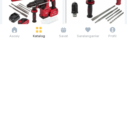
57 822 so'm/oyga
Asosiy
Katalog
Savat
Saralanganlar
Profil
792 990
899 990
115 645 so'm/oyga
Перфоратор Number one
1 585 990
1 699 990
EH1250/30-1, красный
Перфоратор Number one
EH30/3.0-PRO INDUSTRIAL,
красный