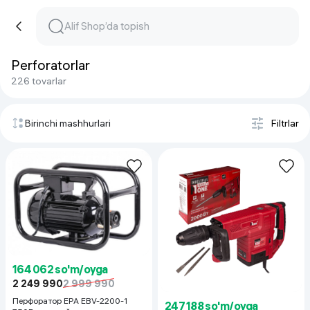
Perforatorlar
226 tovarlar
Birinchi mashhurlari
Filtrlar
164 062 so'm/oyga
2 249 990
2 999 990
Перфоратор EPA EBV-2200-1
247 188 so'm/oyga