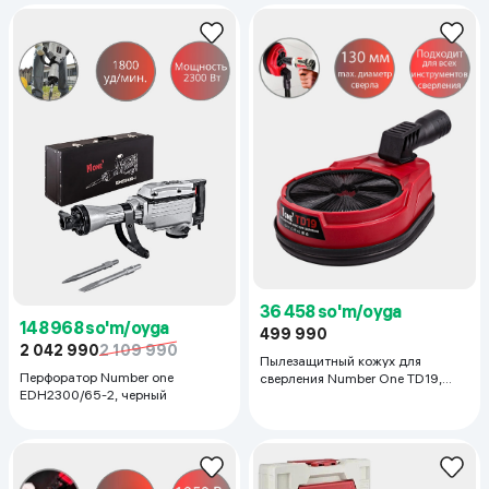
36 458 so'm/oyga
148 968 so'm/oyga
499 990
2 042 990
2 109 990
Пылезащитный кожух для
Перфоратор Number one
сверления Number One TD19,
EDH2300/65-2, черный
красный