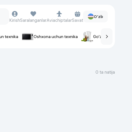
O'zb
Kirish
Saralanganlar
Aviachiptalar
Savat
un texnika
Oshxona uchun texnika
Go‘zallik va parvaris
rlar
Soat va aksessuarlar
Aqlli-soatlar
0 ta natija
Qo'l soatlari
Aqlli uzuklar
Fitnes-brasletlar
Soat kamarlari
Foto apparatlari va Video-
kameralar
Fotoapparatlari