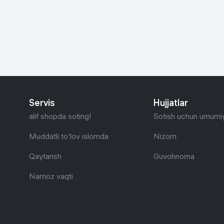
Go‘zallik va parvarish
Virtual haqiqat
Aqlli ko‘zoynak
Aqlli uy
O'yin uchun texnika
Sport tovarlari
Servis
Hujjatlar
Avtotovarlar
alif shopda soting!
Sotish uchun umumiy
Bolalar buyumlari
Muddatli to'lov islomda
Nizom
Qaytarish
Guvohnoma
Qurilish va ta'mirlash
Namoz vaqti
Zargarlik mahsulotlari
Uy uchun tovarlar