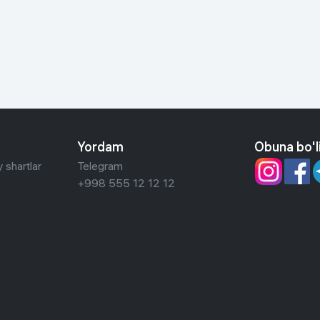
 ko'zoynaklari
lar
Yordam
Obuna bo'l
 shartlar
Telegram
+998 555 12 12 12