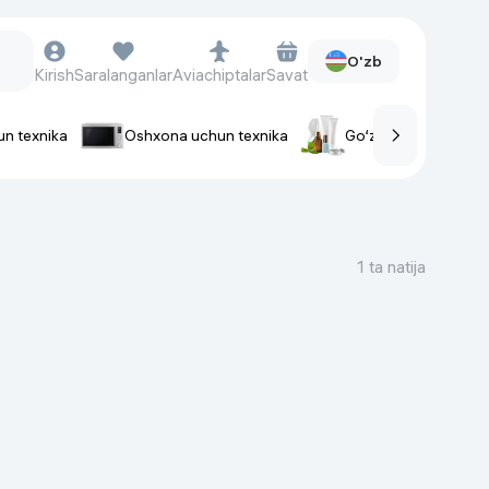
O'zb
Kirish
Saralanganlar
Aviachiptalar
Savat
un texnika
Oshxona uchun texnika
Go‘zallik va parvaris
rlar
Soat va aksessuarlar
Aqlli-soatlar
1 ta natija
Qo'l soatlari
Aqlli uzuklar
Fitnes-brasletlar
Soat kamarlari
Foto apparatlari va Video-
kameralar
Fotoapparatlari