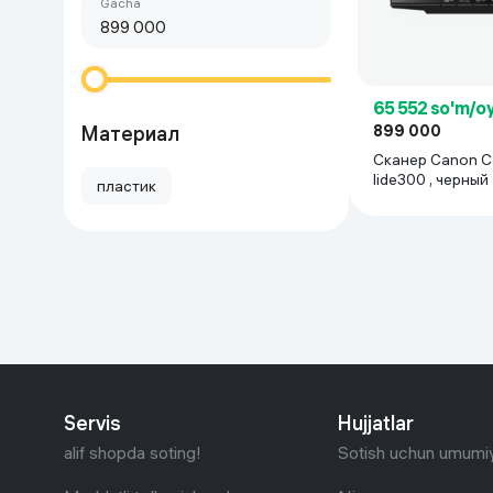
Birinchi arzon
gacha
Go‘zallik va parvarish
Virtual haqiqat
Aqlli ko‘zoynak
Aqlli uy
65 552 so'm/o
O'yin uchun texnika
Материал
899 000
Сканер Canon 
lide300 , черный
Sport tovarlari
пластик
Avtotovarlar
Bolalar buyumlari
Qurilish va ta'mirlash
Zargarlik mahsulotlari
Servis
Hujjatlar
alif shopda soting!
Sotish uchun umumiy
Uy uchun tovarlar