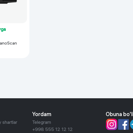
 ko'zoynaklari
lar
yga
CanoScan
Yordam
Obuna bo'l
 shartlar
Telegram
+998 555 12 12 12