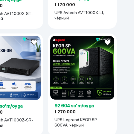
1 170 000
00
UPS Avtech AVT1000X-LI,
чёрный
ый
92 604 so'm/oyga
 so'm/oyga
1 270 000
00
UPS Legrand KEOR SP
600VA, чёрный
ый