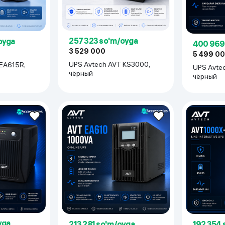
 ko'zoynaklari
lar
257 323 so'm/oyga
oyga
400 969
3 529 000
5 499 0
UPS Avtech AVT KS3000,
 EA615R,
UPS Avte
чёрный
чёрный
yga
192 354 
213 281 so'm/oyga