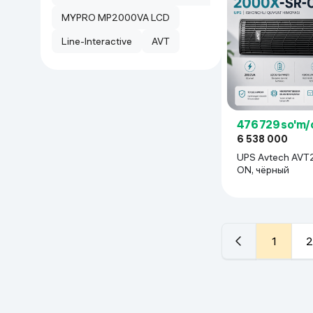
MYPRO MP2000VA LCD
Line-Interactive
AVT
476 729 so'm/
6 538 000
UPS Avtech AVT2000X-SR-
ON, чёрный
1
2