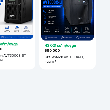
so'm/oyga
43 021 so'm/oyga
00
590 000
UPS Avtech AVT600X-LI,
ый
чёрный