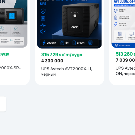
oyga
513 260 
315 729 so'm/oyga
7 039 0
4 330 000
UPS Avtech AVT3000Z-ST-
UPS Avtech AVT2000X-LI,
ON, чёрн
чёрный