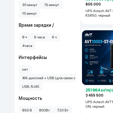
805 000
30 минут
15 минут
Uy va bog‘
UPS Avtech AVT 850 AVR
10 минут
KS850, чёрный
Kanselyariya
Время зарядки /
Maishiy kimyo
8 ч
6 часа
6 ч
4часа
Kitoblar
Интерфейсы
Kiyim-kechak va Oyoq
kiyimlar
нет
ЖК-дисплей + USB (для связи с ПК) + RJ45 (защита се
USB, RJ45
251 964 so'm/
3 455 500
Мощность
UPS Avtech AVT1000X-ST-
ON, чёрный
850 В
800Вт
720 Вт