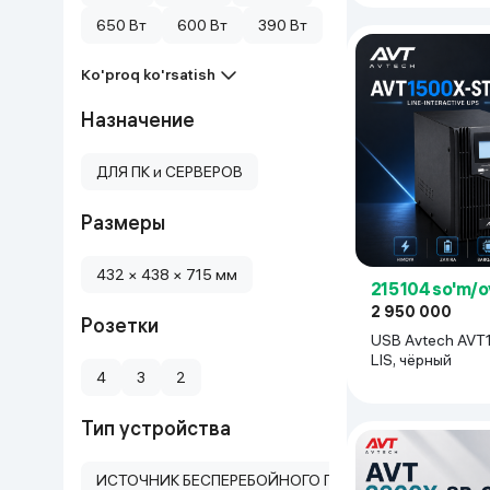
650 Вт
600 Вт
390 Вт
Ko'proq ko'rsatish
Назначение
ДЛЯ ПК и СЕРВЕРОВ
Размеры
432 × 438 × 715 мм
215 104 so'm/
2 950 000
Розетки
USB Avtech AVT
LIS, чёрный
4
3
2
Тип устройства
ИСТОЧНИК БЕСПЕРЕБОЙНОГО ПИТАНИЕ 650W