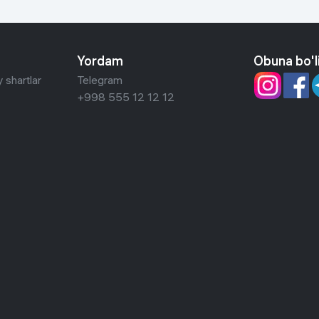
Yordam
Obuna bo'l
 shartlar
Telegram
+998 555 12 12 12