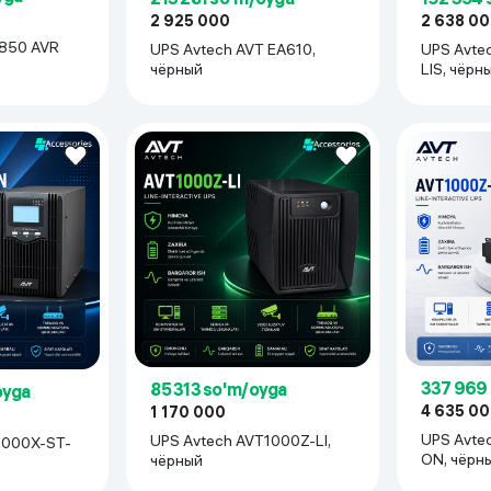
2 638 0
2 925 000
UPS Avtech AVT1000X-ST-
UPS Avtech AVT EA610,
LIS, чёрн
чёрный
ти).
337 969
85 313 so'm/oyga
oyga
4 635 0
1 170 000
UPS Avtech AVT1000Z-SR-
UPS Avtech AVT1000Z-LI,
ON, чёрн
чёрный