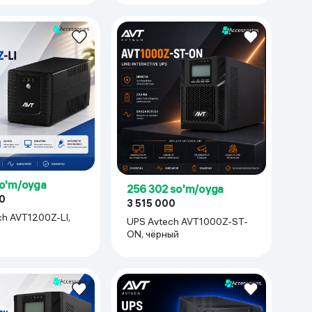
so'm/oyga
256 302 so'm/oyga
0
3 515 000
UPS Avtech AVT1000Z-ST-
ON, чёрный