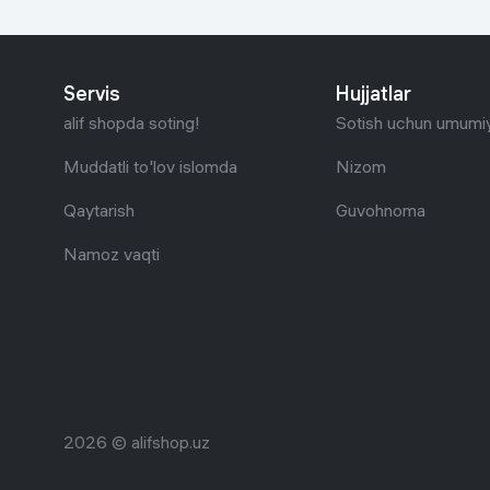
Servis
Hujjatlar
alif shopda soting!
Sotish uchun umumiy
Muddatli to'lov islomda
Nizom
Qaytarish
Guvohnoma
Namoz vaqti
2026 © alifshop.uz