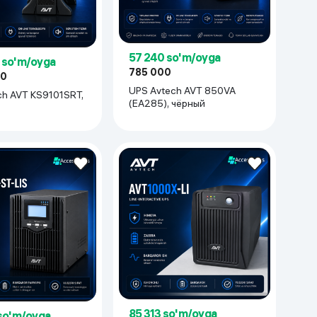
Kameralar
57 240 so'm/oyga
 so'm/oyga
785 000
00
UPS Avtech AVT 850VA
ch AVT KS9101SRT,
(EA285), чёрный
85 313 so'm/oyga
so'm/oyga