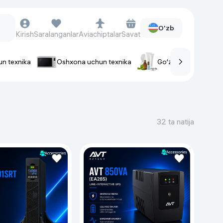
O'zb
Kirish
Saralanganlar
Aviachiptalar
Savat
un texnika
Oshxona uchun texnika
Go‘zallik va parvaris
rlar
Soat va aksessuarlar
Aqlli-soatlar
32 ta natija
Qo'l soatlari
Aqlli uzuklar
Fitnes-brasletlar
Soat kamarlari
Foto apparatlari va Video-
kameralar
Fotoapparatlari