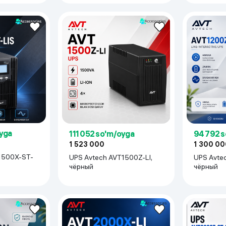
oyga
111 052 so'm/oyga
94 792 
1 523 000
1 300 00
1500X-ST-
UPS Avtech AVT1500Z-LI,
UPS Avtech AVT1200Z-LI,
чёрный
чёрный