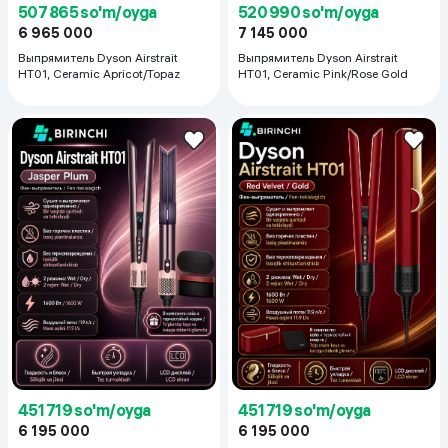
507 865 so'm/oyga
520 990 so'm/oyga
6 965 000
7 145 000
Выпрямитель Dyson Airstrait
Выпрямитель Dyson Airstrait
HT01, Ceramic Apricot/Topaz
HT01, Ceramic Pink/Rose Gold
451 719 so'm/oyga
451 719 so'm/oyga
6 195 000
6 195 000