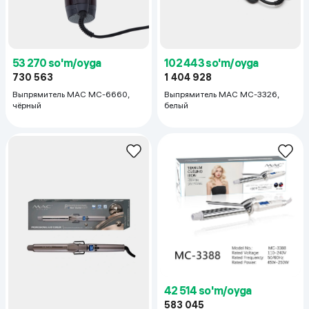
53 270 so'm/oyga
102 443 so'm/oyga
730 563
1 404 928
Выпрямитель MAC MC-6660,
Выпрямитель MAC MC-3326,
чёрный
белый
42 514 so'm/oyga
583 045