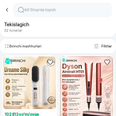
Tekislagich
32 tovarlar
Birinchi mashhurlari
Filtrlar
102 813 so'm/oyga