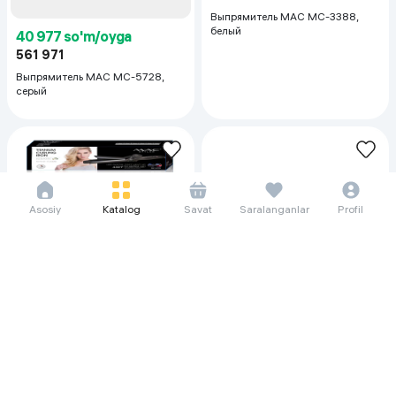
Выпрямитель MAC MC-3388,
белый
40 977 so'm/oyga
561 971
Выпрямитель MAC MC-5728,
серый
Asosiy
Katalog
Savat
Saralanganlar
Profil
43 538 so'm/oyga
597 094
Выпрямитель MAC MAC-5722,
черный
44 563 so'm/oyga