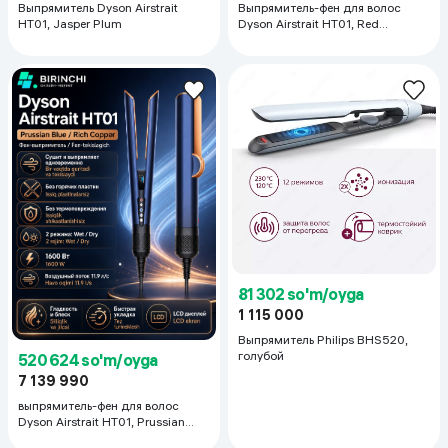
Выпрямитель Dyson Airstrait
Выпрямитель-фен для волос
HT01, Jasper Plum
Dyson Airstrait HT01, Red
Velvet/Gold
81 302 so'm/oyga
1 115 000
Выпрямитель Philips BHS520,
голубой
520 624 so'm/oyga
7 139 990
выпрямитель-фен для волос
Dyson Airstrait HT01, Prussian
Blue/Rich Copper