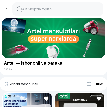
Artel — ishonchli va barakali
20 ta natija
Birinchi mashhurlari
Filtrlar