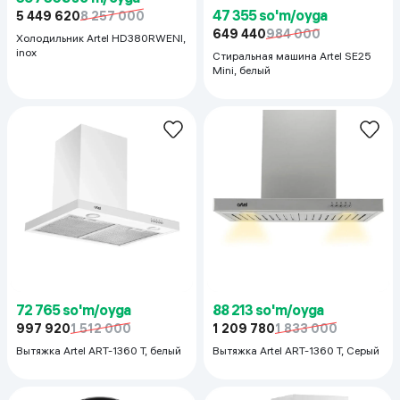
47 355 so'm/oyga
5 449 620
8 257 000
649 440
984 000
Холодильник Artel HD380RWENI,
inox
Стиральная машина Artel SE25
Mini, белый
72 765 so'm/oyga
88 213 so'm/oyga
997 920
1 512 000
1 209 780
1 833 000
Вытяжка Artel ART-1360 T, белый
Вытяжка Artel ART-1360 T, Серый