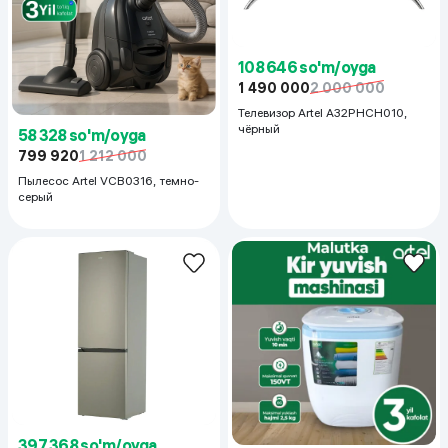
108 646 so'm/oyga
1 490 000
2 000 000
Телевизор Artel A32PHCH010,
чёрный
58 328 so'm/oyga
799 920
1 212 000
Пылесос Artel VCB0316, темно-
серый
397 368 so'm/oyga