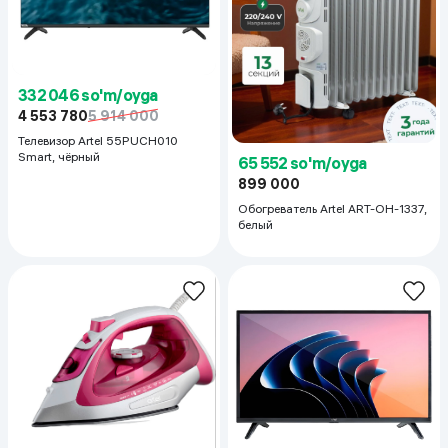
332 046 so'm/oyga
4 553 780
5 914 000
Телевизор Artel 55PUCH010
Smart, чёрный
65 552 so'm/oyga
899 000
Обогреватель Artel ART-OH-1337,
белый