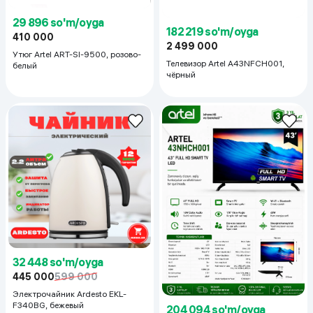
29 896 so'm/oyga
182 219 so'm/oyga
410 000
2 499 000
Утюг Artel ART-SI-9500, розово-
Телевизор Artel A43NFCH001,
белый
чёрный
32 448 so'm/oyga
445 000
599 000
Электрочайник Ardesto EKL-
F340BG, бежевый
204 094 so'm/oyga