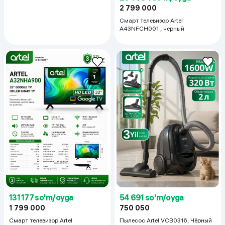
2 799 000
Смарт телевизор Artel
A43NFCH001 , черный
131 177 so'm/oyga
54 691 so'm/oyga
1 799 000
750 050
Смарт телевизор Artel
Пылесос Artel VCB0316, Чёрный