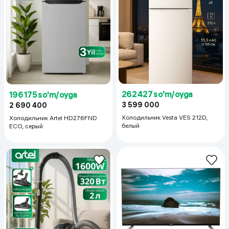
262 427 so'm/oyga
196 175 so'm/oyga
3 599 000
2 690 400
Холодильник Vesta VES 212D,
Холодильник Artel HD276FND
белый
ECO, серый