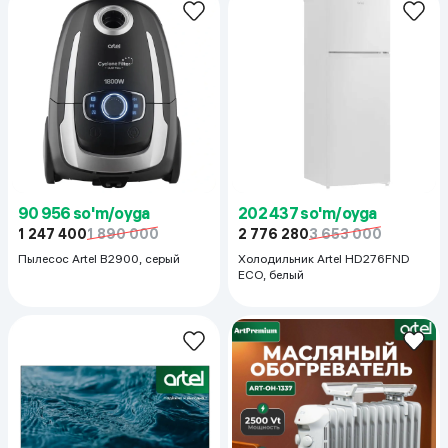
90 956 so'm/oyga
202 437 so'm/oyga
1 247 400
1 890 000
2 776 280
3 653 000
Пылесос Artel B2900, серый
Холодильник Artel HD276FND
ECO, белый