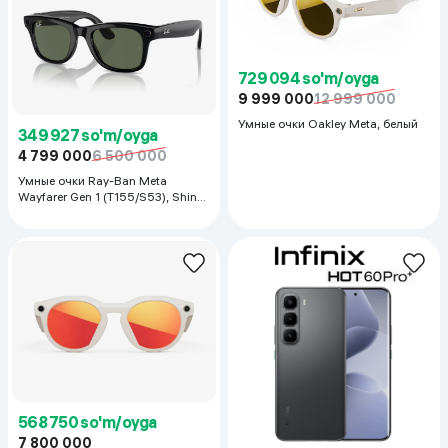
729 094 so'm/oyga
9 999 000
12 999 000
Умные очки Oakley Meta, белый
349 927 so'm/oyga
4 799 000
6 500 000
Умные очки Ray-Ban Meta
Wayfarer Gen 1 (T155/S53), Shiny
Black
568 750 so'm/oyga
7 800 000