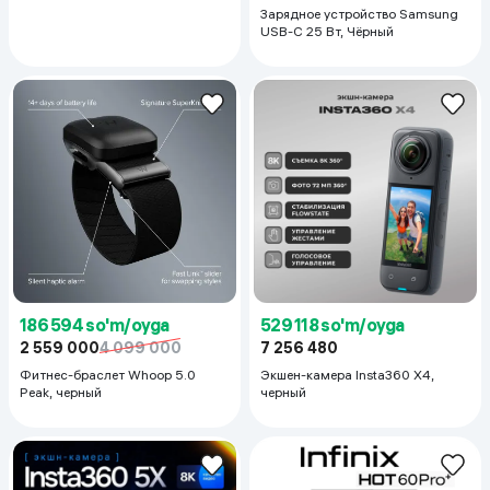
Зарядное устройство Samsung
USB-C 25 Вт, Чёрный
186 594 so'm/oyga
529 118 so'm/oyga
2 559 000
4 099 000
7 256 480
Фитнес-браслет Whoop 5.0
Экшен-камера Insta360 X4,
Peak, черный
черный