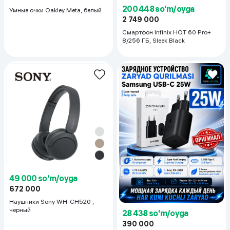
200 448 so'm/oyga
Умные очки Oakley Meta, белый
2 749 000
Смартфон Infinix HOT 60 Pro+
8/256 ГБ, Sleek Black
49 000 so'm/oyga
672 000
Наушники Sony WH-CH520 ,
черный
28 438 so'm/oyga
390 000