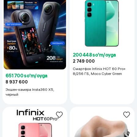
200 448 so'm/oyga
2 749 000
Смартфон Infinix HOT 60 Pro+
8/256 ГБ, Moco Cyber Green
651 700 so'm/oyga
8 937 600
Экшен-камера Insta360 X5,
черный